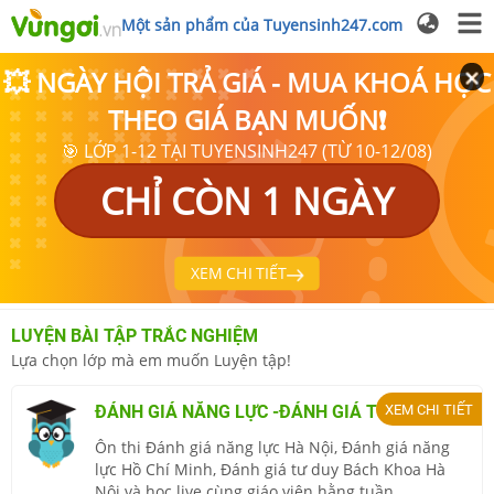
Một sản phẩm của Tuyensinh247.com
💥 NGÀY HỘI TRẢ GIÁ - MUA KHOÁ HỌC
THEO GIÁ BẠN MUỐN❗
🎯 LỚP 1-12 TẠI TUYENSINH247 (TỪ 10-12/08)
CHỈ CÒN 1 NGÀY
XEM CHI TIẾT
LUYỆN BÀI TẬP TRẮC NGHIỆM
Lựa chọn lớp mà em muốn Luyện tập!
ĐÁNH GIÁ NĂNG LỰC -
ĐÁNH GIÁ TƯ DUY
XEM CHI TIẾT
Ôn thi Đánh giá năng lực Hà Nội, Đánh giá năng
lực Hồ Chí Minh, Đánh giá tư duy Bách Khoa Hà
Nội và học live cùng giáo viên hằng tuần.