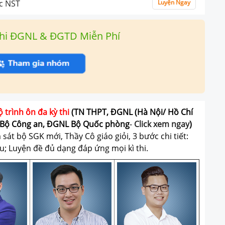
úc NST
Luyện Ngay
hi ĐGNL & ĐGTD Miễn Phí
ộ trình ôn đa kỳ thi
(TN THPT, ĐGNL (Hà Nội/ Hồ Chí
Bộ Công an, ĐGNL Bộ Quốc phòng
-
Click xem ngay
)
át bộ SGK mới, Thầy Cô giáo giỏi, 3 bước chi tiết:
u; Luyện đề đủ dạng đáp ứng mọi kì thi.