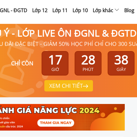
GNL - ĐGTD
Lớp 12
Lớp 11
Lớp 10
Lớp khác
Blog
Ú Ý - LỚP LIVE ÔN ĐGNL & ĐGT
U ĐÃI ĐẶC BIỆT - GIẢM 50% HỌC PHÍ CHỈ CHO 300 SU
17
28
37
CHỈ CÒN
GIỜ
PHÚT
GIÂY
XEM CHI TIẾT