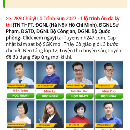
>> 2K9 Chú ý! Lộ Trình Sun 2027 - 1 lộ trình ôn đa kỳ
thi
(TN THPT, ĐGNL (Hà Nội/ Hồ Chí Minh), ĐGNL Sư
Phạm, ĐGTD, ĐGNL Bộ Công an, ĐGNL Bộ Quốc
phòng
-
Click xem ngay
)
tại Tuyensinh247.com.
Cập
nhật bám sát bộ SGK mới, Thầy Cô giáo giỏi, 3 bước
chi tiết: Nền tảng lớp 12; Luyện thi chuyên sâu; Luyện
đề đủ dạng đáp ứng mọi kì thi.