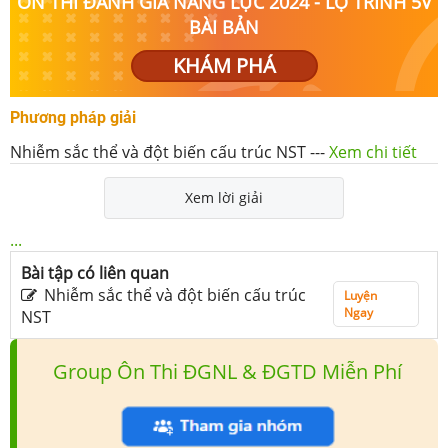
ÔN THI ĐÁNH GIÁ NĂNG LỰC 2024 - LỘ TRÌNH 5V
BÀI BẢN
KHÁM PHÁ
Phương pháp giải
Nhiễm sắc thể và đột biến cấu trúc NST
---
Xem chi tiết
Xem lời giải
...
Bài tập có liên quan
Nhiễm sắc thể và đột biến cấu trúc
Luyện
Ngay
NST
Group Ôn Thi ĐGNL & ĐGTD Miễn Phí