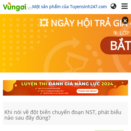
Một sản phẩm của Tuyensinh247.com
💥 NGÀY HỘI TRẢ GI
🎯 LỚP
BẮT
Khi nói về đột biến chuyển đoạn NST, phát biểu
nào sau đây đúng?