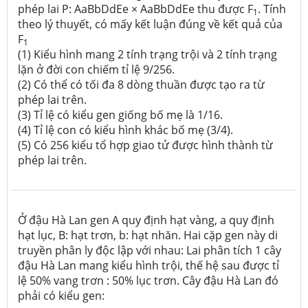
phép lai P: AaBbDdEe × AaBbDdEe thu được F
. Tính
1
theo lý thuyết, có mấy kết luận đúng về kết quả của
F
1
(1) Kiểu hình mang 2 tính trạng trội và 2 tính trạng
lặn ở đời con chiếm tỉ lệ 9/256.
(2) Có thể có tối đa 8 dòng thuần được tạo ra từ
phép lai trên.
(3) Tỉ lệ có kiểu gen giống bố mẹ là 1/16.
(4) Tỉ lệ con có kiểu hình khác bố mẹ (3/4).
(5) Có 256 kiểu tổ hợp giao tử được hình thành từ
phép lai trên.
Ở đậu Hà Lan gen A quy định hạt vàng, a quy định
hạt lục, B: hạt trơn, b: hạt nhăn. Hai cặp gen này di
truyền phân ly độc lập với nhau: Lai phân tích 1 cây
đậu Hà Lan mang kiểu hình trội, thế hệ sau được tỉ
lệ 50% vang trơn : 50% lục trơn. Cây đậu Hà Lan đó
phải có kiểu gen: