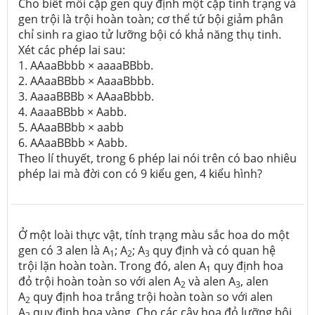
Cho biết mỗi cặp gen quy định một cặp tính trạng và
gen trội là trội hoàn toàn; cơ thể tứ bội giảm phân
chỉ sinh ra giao tử lưỡng bội có khả năng thụ tinh.
Xét các phép lai sau:
1. AAaaBbbb × aaaaBBbb.
2. AAaaBBbb × AaaaBbbb.
3. AaaaBBBb × AAaaBbbb.
4. AaaaBBbb × Aabb.
5. AAaaBBbb × aabb
6. AAaaBBbb × Aabb.
Theo lí thuyết, trong 6 phép lai nói trên có bao nhiêu
phép lai mà đời con có 9 kiểu gen, 4 kiểu hình?
Ở một loài thực vật, tính trạng màu sắc hoa do một
gen có 3 alen là A
; A
; A
quy định và có quan hệ
1
2
3
trội lặn hoàn toàn. Trong đó, alen A
quy định hoa
1
đỏ trội hoàn toàn so với alen A
và alen A
, alen
2
3
A
quy định hoa trắng trội hoàn toàn so với alen
2
A
quy định hoa vàng. Cho các cây hoa đỏ lưỡng bội