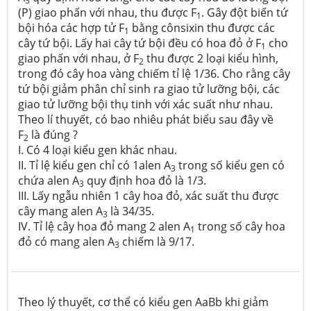
3
(P) giao phấn với nhau, thu được F
. Gây đột biến tứ
1
bội hóa các hợp tử F
bằng cônsixin thu được các
1
cây tứ bội. Lấy hai cây tứ bội đều có hoa đỏ ở F
cho
1
giao phấn với nhau, ở F
thu được 2 loại kiểu hình,
2
trong đó cây hoa vàng chiếm tỉ lệ 1/36. Cho rằng cây
tứ bội giảm phân chỉ sinh ra giao tử lưỡng bội, các
giao tử lưỡng bội thụ tinh với xác suất như nhau.
Theo lí thuyết, có bao nhiêu phát biểu sau đây về
F
là đúng ?
2
I. Có 4 loại kiểu gen khác nhau.
II. Tỉ lệ kiểu gen chỉ có 1alen A
trong số kiểu gen có
3
chứa alen A
quy định hoa đỏ là 1/3.
3
III. Lấy ngẫu nhiên 1 cây hoa đỏ, xác suất thu được
cây mang alen A
là 34/35.
3
IV. Tỉ lệ cây hoa đỏ mang 2 alen A
trong số cây hoa
1
đỏ có mang alen A
chiếm là 9/17.
3
Theo lý thuyết,
cơ thể có kiểu gen AaBb khi giảm