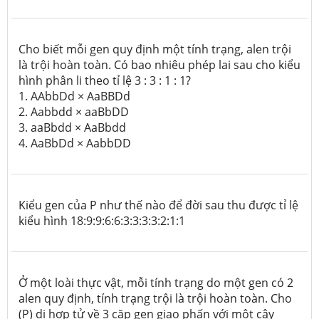
Cho biết mỗi gen quy định một tính trạng, alen trội
là trội hoàn toàn. Có bao nhiêu phép lai sau cho kiểu
hình phân li theo tỉ lệ 3 : 3 : 1 : 1?
1. AAbbDd × AaBBDd
2. Aabbdd × aaBbDD
3. aaBbdd × AaBbdd
4. AaBbDd × AabbDD
Kiểu gen của P như thế nào để đời sau thu được tỉ lệ
kiểu hình 18:9:9:6:6:3:3:3:3:2:1:1
Ở một loài thực vật, mỗi tính trạng do một gen có 2
alen quy định, tính trạng trội là trội hoàn toàn.
Cho
(P) dị hợp tử về 3 cặp gen giao phấn với một cây