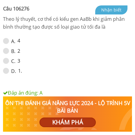
Câu
106276
Nhận biết
Theo lý thuyết,
cơ thể có kiểu gen AaBb khi giảm phân
bình thường tạo được số loại giao tử tối đa là
4
A
.
2
B
.
3
C
.
1.
D
.
Đáp án đúng:
A
ÔN THI ĐÁNH GIÁ NĂNG LỰC 2024 - LỘ TRÌNH 5V
BÀI BẢN
KHÁM PHÁ