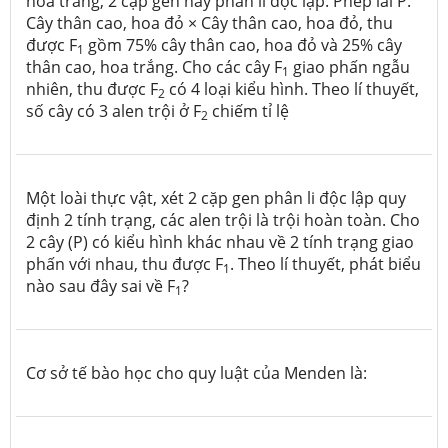
hoa trắng, 2 cặp gen này phân li độc lập. Phép lai P:
Cây thân cao, hoa đỏ × Cây thân cao, hoa đỏ, thu
được F
gồm 75% cây thân cao, hoa đỏ và 25% cây
1
thân cao, hoa trắng. Cho các cây F
giao phấn ngẫu
1
nhiên, thu được F
có 4 loại kiểu hình. Theo lí thuyết,
2
số cây có 3 alen trội ở F
chiếm tỉ lệ
2
Một loài thực vật, xét 2 cặp gen phân li độc lập quy
định 2 tính trạng, các alen trội là trội hoàn toàn. Cho
2 cây (P) có kiểu hình khác nhau về 2 tính trạng giao
phấn với nhau, thu được F
. Theo lí thuyết, phát biểu
1
nào sau đây sai về F
?
1
Cơ sở tế bào học cho quy luật của Menden là: