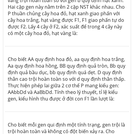
vàng trội hoàn toàn so với gen b quy định hạt xanh.
Hai cặp gen này nằm trên 2 cặp NST khác nhau. Cho
P thuần chủng cây hoa đỏ, hạt xanh giao phấn với
cây hoa trắng, hạt vàng được F1, F1 giao phấn tự do
được F2. Lấy 4 cây ở F2, xác suất để trong 4 cây này
có một cây hoa đỏ, hạt vàng là:
Cho biết AA quy định hoa đỏ, aa quy định hoa trắng,
Aa quy định hoa hồng, BB quy định quả tròn, Bb quy
định quả bầu dục, bb quy định quá dẹt. D quy định
thân cao trội hoàn toàn so với d quy định thân thấp.
Thực hiện phép lai giữa 2 cơ thể P mang kiểu gen:
AAbbDd và AaBbDd. Tính theo lý thuyết, tỉ lệ kiểu
gen, kiểu hình thu được ở đời con F1 lần lượt là:
Cho biết mỗi gen qui định một tính trạng, gen trội là
trội hoàn toàn và không có đột biến xảy ra. Cho