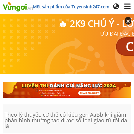
Một sản phẩm của Tuyensinh247.com
🔥 2K9 CHÚ Ý - 
ƯU ĐÃI ĐẶC B
C
Theo lý thuyết, cơ thể có kiểu gen AaBb khi giảm
phân bình thường tạo được số loại giao tử tối đa
là