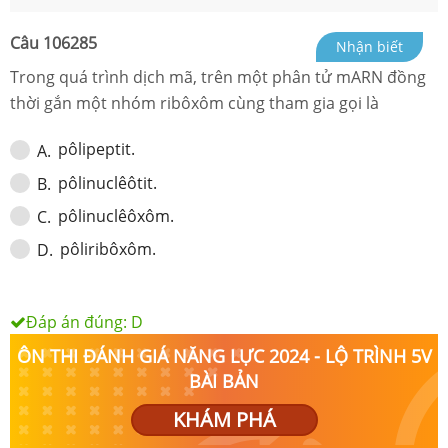
Câu
106285
Nhận biết
Trong quá trình dịch mã, trên một phân tử mARN đồng
thời gắn một nhóm ribôxôm cùng tham gia gọi là
pôlipeptit.
A
.
pôlinuclêôtit.
B
.
pôlinuclêôxôm.
C
.
pôliribôxôm.
D
.
Đáp án đúng:
D
ÔN THI ĐÁNH GIÁ NĂNG LỰC 2024 - LỘ TRÌNH 5V
BÀI BẢN
KHÁM PHÁ