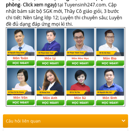
phòng
-
Click xem ngay
)
tại Tuyensinh247.com.
Cập
nhật bám sát bộ SGK mới, Thầy Cô giáo giỏi, 3 bước
chi tiết: Nền tảng lớp 12; Luyện thi chuyên sâu; Luyện
đề đủ dạng đáp ứng mọi kì thi.
Câu hỏi liên quan