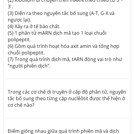
(2) Ribôxôm di chuyển trên mARN theo chiều từ 5’ -
3'.
(3) Diễn ra theo nguyên tắc bổ sung (A-T, G-X và
ngược lại).
(4) Xảy ra ở tế bào chất.
(5) 1 phân tử mARN dịch mã tạo 1 loại chuỗi
polipeptit.
(6) Gồm quá trình hoạt hóa axit amin và tổng hợp
chuỗi polipeptit.
(7) Trong quá trình dịch mã, tARN đóng vai trò như
“người phiên dịch”.
Trong các cơ chế di truyền ở cấp độ phân tử, nguyên
tắc bổ sung theo từng cặp nuclêôtit được thể hiện ở
cơ chế nào?
Điểm giống nhau giữa quá trình phiên mã và dịch