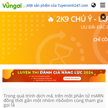
Một sản phẩm của Tuyensinh247.com
🔥 2K9 CHÚ Ý - 
ƯU ĐÃI ĐẶC B
CHỈ C
Trong quá trình dịch mã, trên một phân tử mARN
đồng thời gắn một nhóm ribôxôm cùng tham gia
gọi là