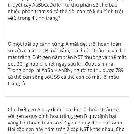
thuyết cây AaBbCcDd khi tự thụ phấn sẽ cho bao
nhiêu phần trăm số cá thể đời con có kiểu hình trội
về 3 trong 4 tính trạng?
Ở một loài bọ cánh cứng: A mắt dẹt trội hoàn toàn
so với a: mắt lồi; B mắt xám, trội hoàn toàn so với b :
mắt trắng. Biết gen nằm trên NST thường và thể mắt
dẹt đồng hợp bị chết ngay sau khi được sinh ra.
Trong phép lai AaBb × AaBb , người ta thu được 789
cá thể con sống sót. Số cá thể con có mắt lồi màu
trắng là
Cho biết gen A quy định hoa đỏ trội hoàn toàn so
với gen a quy định hoa trắng, gen B quy định hạt
vàng trội hoàn toàn so với gen b quy định hạt xanh.
Hai cặp gen này nằm trên 2 cặp NST khác nhau. Cho