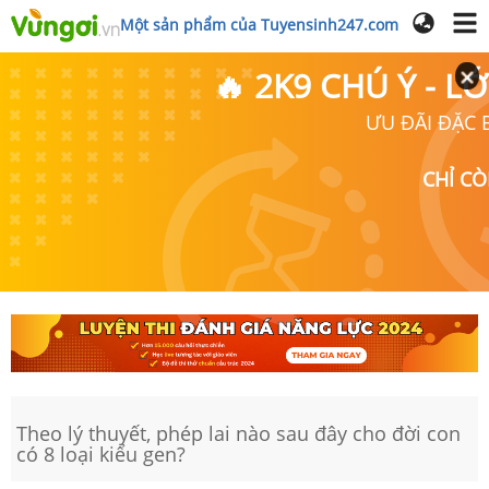
Một sản phẩm của Tuyensinh247.com
🔥 2K9 CHÚ Ý - 
ƯU ĐÃI ĐẶC B
CHỈ C
Theo lý thuyết, phép lai nào sau đây cho đời con
có 8 loại kiểu gen?