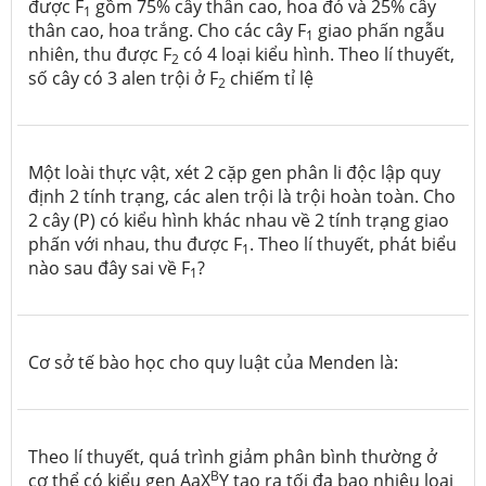
được F
gồm 75% cây thân cao, hoa đỏ và 25% cây
1
thân cao, hoa trắng. Cho các cây F
giao phấn ngẫu
1
nhiên, thu được F
có 4 loại kiểu hình. Theo lí thuyết,
2
số cây có 3 alen trội ở F
chiếm tỉ lệ
2
Một loài thực vật, xét 2 cặp gen phân li độc lập quy
định 2 tính trạng, các alen trội là trội hoàn toàn. Cho
2 cây (P) có kiểu hình khác nhau về 2 tính trạng giao
phấn với nhau, thu được F
. Theo lí thuyết, phát biểu
1
nào sau đây sai về F
?
1
Cơ sở tế bào học cho quy luật của Menden là:
Theo lí thuyết, quá trình giảm phân bình thường ở
B
cơ thể có kiểu gen AaX
Y tạo ra tối đa bao nhiêu loại