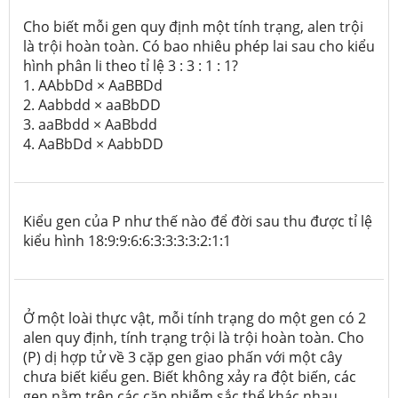
Cho biết mỗi gen quy định một tính trạng, alen trội
là trội hoàn toàn. Có bao nhiêu phép lai sau cho kiểu
hình phân li theo tỉ lệ 3 : 3 : 1 : 1?
1. AAbbDd × AaBBDd
2. Aabbdd × aaBbDD
3. aaBbdd × AaBbdd
4. AaBbDd × AabbDD
Kiểu gen của P như thế nào để đời sau thu được tỉ lệ
kiểu hình 18:9:9:6:6:3:3:3:3:2:1:1
Ở một loài thực vật, mỗi tính trạng do một gen có 2
alen quy định, tính trạng trội là trội hoàn toàn.
Cho
(P) dị hợp tử về 3 cặp gen giao phấn với một cây
chưa biết kiểu gen. Biết không xảy ra đột biến, các
gen nằm trên các cặp nhiễm sắc thể khác nhau.