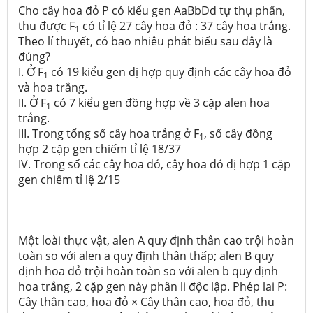
Cho cây hoa đỏ P có kiểu gen AaBbDd tự thụ phấn,
thu được F
có tỉ lệ 27 cây hoa đỏ : 37 cây hoa trắng.
1
Theo lí thuyết, có bao nhiêu phát biểu sau đây là
đúng?
I. Ở F
có 19 kiểu gen dị hợp quy định các cây hoa đỏ
1
và hoa trắng.
II. Ở F
có 7 kiểu gen đồng hợp về 3 cặp alen hoa
1
trắng.
III. Trong tổng số cây hoa trắng ở F
, số cây đồng
1
hợp 2 cặp gen chiếm tỉ lệ 18/37
IV. Trong số các cây hoa đỏ, cây hoa đỏ dị hợp 1 cặp
gen chiếm tỉ lệ 2/15
Một loài thực vật, alen A quy định thân cao trội hoàn
toàn so với alen a quy định thân thấp; alen B quy
định hoa đỏ trội hoàn toàn so với alen b quy định
hoa trắng, 2 cặp gen này phân li độc lập. Phép lai P:
Cây thân cao, hoa đỏ × Cây thân cao, hoa đỏ, thu