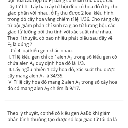
bội hóa các hợp tử F
bằng cônsixin thu được các
1
cây tứ bội. Lấy hai cây tứ bội đều có hoa đỏ ở F
cho
1
giao phấn với nhau, ở F
thu được 2 loại kiểu hình,
2
trong đó cây hoa vàng chiếm tỉ lệ 1/36. Cho rằng cây
tứ bội giảm phân chỉ sinh ra giao tử lưỡng bội, các
giao tử lưỡng bội thụ tinh với xác suất như nhau.
Theo lí thuyết, có bao nhiêu phát biểu sau đây về
F
là đúng ?
2
I. Có 4 loại kiểu gen khác nhau.
II. Tỉ lệ kiểu gen chỉ có 1alen A
trong số kiểu gen có
3
chứa alen A
quy định hoa đỏ là 1/3.
3
III. Lấy ngẫu nhiên 1 cây hoa đỏ, xác suất thu được
cây mang alen A
là 34/35.
3
IV. Tỉ lệ cây hoa đỏ mang 2 alen A
trong số cây hoa
1
đỏ có mang alen A
chiếm là 9/17.
3
Theo lý thuyết,
cơ thể có kiểu gen AaBb khi giảm
phân bình thường tạo được số loại giao tử tối đa là