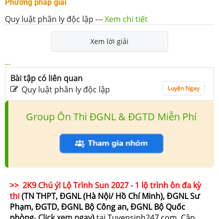
Phương pháp giải
Quy luật phân ly độc lập
---
Xem chi tiết
Xem lời giải
...
Bài tập có liên quan
Quy luật phân ly độc lập
Luyện Ngay
Group Ôn Thi ĐGNL & ĐGTD Miễn Phí
>> 2K9 Chú ý! Lộ Trình Sun 2027 - 1 lộ trình ôn đa kỳ
thi
(TN THPT, ĐGNL (Hà Nội/ Hồ Chí Minh), ĐGNL Sư
Phạm, ĐGTD, ĐGNL Bộ Công an, ĐGNL Bộ Quốc
phòng
-
Click xem ngay
)
tại Tuyensinh247.com.
Cập