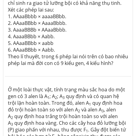
chỉ sinh ra giao tử lưỡng bội có khả năng thụ tinh.
Xét các phép lai sau:
1. AAaaBbbb × aaaaBBbb.
2. AAaaBBbb × AaaaBbbb.
3. AaaaBBBb × AAaaBbbb.
4. AaaaBBbb × Aabb.
5. AAaaBBbb × aabb
6. AAaaBBbb × Aabb.
Theo lí thuyết, trong 6 phép lai nói trên có bao nhiêu
phép lai mà đời con có 9 kiểu gen, 4 kiểu hình?
Ở một loài thực vật, tính trạng màu sắc hoa do một
gen có 3 alen là A
; A
; A
quy định và có quan hệ
1
2
3
trội lặn hoàn toàn. Trong đó, alen A
quy định hoa
1
đỏ trội hoàn toàn so với alen A
và alen A
, alen
2
3
A
quy định hoa trắng trội hoàn toàn so với alen
2
A
quy định hoa vàng. Cho các cây hoa đỏ lưỡng bội
3
(P) giao phấn với nhau, thu được F
. Gây đột biến tứ
1