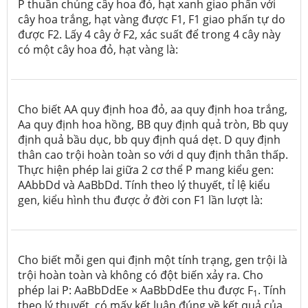
P thuần chủng cây hoa đỏ, hạt xanh giao phấn với
cây hoa trắng, hạt vàng được F1, F1 giao phấn tự do
được F2. Lấy 4 cây ở F2, xác suất để trong 4 cây này
có một cây hoa đỏ, hạt vàng là:
Cho biết AA quy định hoa đỏ, aa quy định hoa trắng,
Aa quy định hoa hồng, BB quy định quả tròn, Bb quy
định quả bầu dục, bb quy định quá dẹt. D quy định
thân cao trội hoàn toàn so với d quy định thân thấp.
Thực hiện phép lai giữa 2 cơ thể P mang kiểu gen:
AAbbDd và AaBbDd. Tính theo lý thuyết, tỉ lệ kiểu
gen, kiểu hình thu được ở đời con F1 lần lượt là:
Cho biết mỗi gen qui định một tính trạng, gen trội là
trội hoàn toàn và không có đột biến xảy ra. Cho
phép lai P: AaBbDdEe × AaBbDdEe thu được F
. Tính
1
theo lý thuyết, có mấy kết luận đúng về kết quả của