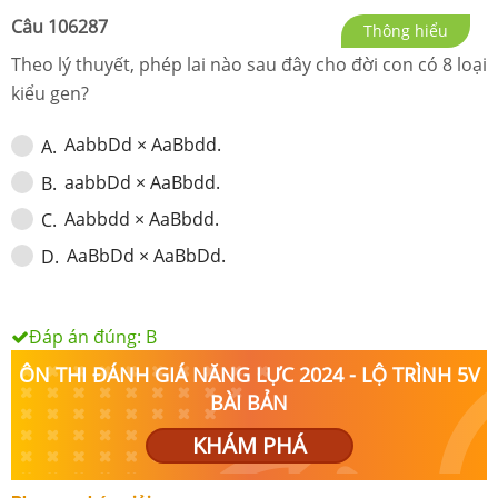
Câu
106287
Thông hiểu
Theo lý thuyết, phép lai nào sau đây cho đời con có 8 loại
kiểu gen?
AabbDd × AaBbdd.
A
.
aabbDd × AaBbdd.
B
.
Aabbdd × AaBbdd.
C
.
AaBbDd × AaBbDd.
D
.
Đáp án đúng:
B
ÔN THI ĐÁNH GIÁ NĂNG LỰC 2024 - LỘ TRÌNH 5V
BÀI BẢN
KHÁM PHÁ