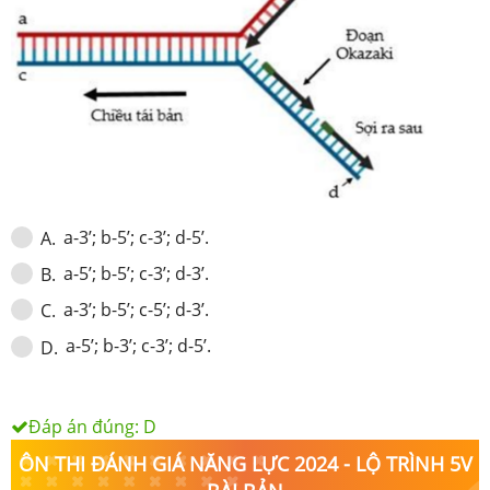
a-3’; b-5’; c-3’; d-5’.
A
.
a-5’; b-5’; c-3’; d-3’.
B
.
a-3’; b-5’; c-5’; d-3’.
C
.
a-5’; b-3’; c-3’; d-5’.
D
.
Đáp án đúng:
D
ÔN THI ĐÁNH GIÁ NĂNG LỰC 2024 - LỘ TRÌNH 5V