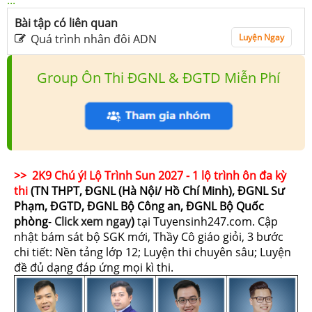
Bài tập có liên quan
Quá trình nhân đôi ADN
Luyện Ngay
Group Ôn Thi ĐGNL & ĐGTD Miễn Phí
>> 2K9 Chú ý! Lộ Trình Sun 2027 - 1 lộ trình ôn đa kỳ
thi
(TN THPT, ĐGNL (Hà Nội/ Hồ Chí Minh), ĐGNL Sư
Phạm, ĐGTD, ĐGNL Bộ Công an, ĐGNL Bộ Quốc
phòng
-
Click xem ngay
)
tại Tuyensinh247.com.
Cập
nhật bám sát bộ SGK mới, Thầy Cô giáo giỏi, 3 bước
chi tiết: Nền tảng lớp 12; Luyện thi chuyên sâu; Luyện
đề đủ dạng đáp ứng mọi kì thi.