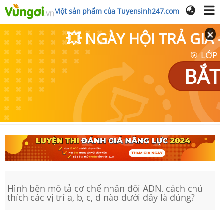
Một sản phẩm của Tuyensinh247.com
💥 NGÀY HỘI TRẢ GI
🎯 LỚP
BẮT
Hình bên mô tả cơ chế nhân đôi ADN, cách chú
thích các vị trí a, b, c, d nào dưới đây là đúng?