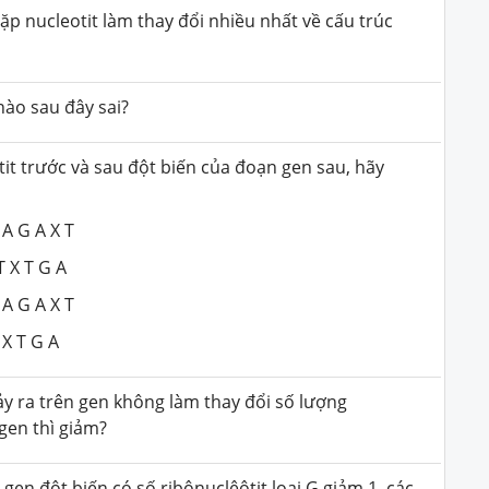
p nucleotit làm thay đổi nhiều nhất về cấu trúc
nào sau đây sai?
tit trước và sau đột biến của đoạn gen sau, hãy
 A G A X T
 T G A
 A G A X T
 T G A
y ra trên gen không làm thay đổi số lượng
 gen thì giảm?
en đột biến có số ribônuclêôtit loại G giảm 1, các