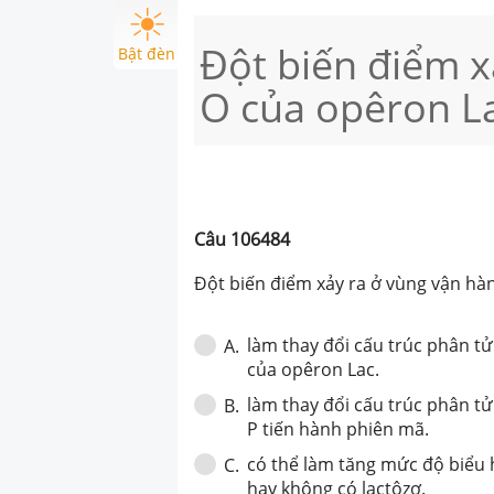
Đột biến điểm x
Bật đèn
O của opêron L
Câu
106484
Đột biến điểm xảy ra ở vùng vận hà
làm thay đổi cấu trúc phân t
A
.
của opêron Lac.
làm thay đổi cấu trúc phân tử
B
.
P tiến hành phiên mã.
có thể làm tăng mức độ biểu h
C
.
hay không có lactôzơ.