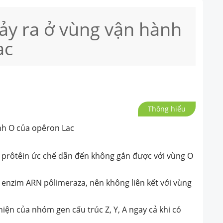
ảy ra ở vùng vận hành
ac
Thông hiểu
nh O của opêron Lac
ử prôtêin ức chế dẫn đến không gắn được với vùng O
 enzim ARN pôlimeraza, nên không liên kết với vùng
iện của nhóm gen cấu trúc Z, Y, A ngay cả khi có