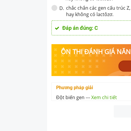
chắc chắn
các gen cấu trúc Z
D
.
hay không có lactôzơ.
Đáp án đúng:
C
ÔN THI ĐÁNH GIÁ NĂNG
Phương pháp giải
Đột biến gen
---
Xem chi tiết