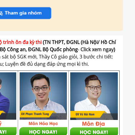
ộ trình ôn đa kỳ thi
(TN THPT, ĐGNL (Hà Nội/ Hồ Chí
Bộ Công an, ĐGNL Bộ Quốc phòng
-
Click xem ngay
)
át bộ SGK mới, Thầy Cô giáo giỏi, 3 bước chi tiết:
u; Luyện đề đủ dạng đáp ứng mọi kì thi.