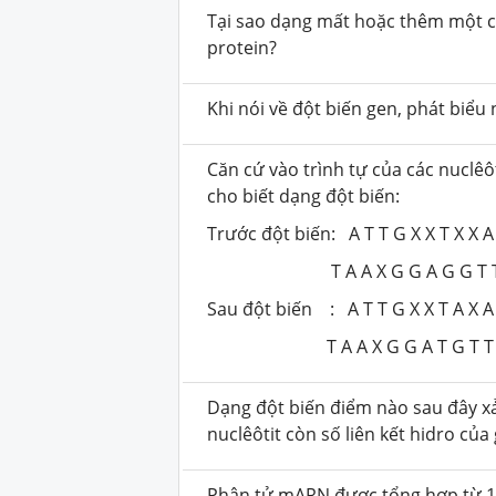
Tại sao dạng mất hoặc thêm một cặ
protein?
Khi nói về đột biến gen, phát biểu 
Căn cứ vào trình tự của các nuclêô
cho biết dạng đột biến:
Trước đột biến: A T T G X X T X X A
T A A X G G A G G T T X
Sau đột biến : A T T G X X T A X A
T A A X G G A T G T T X
Dạng đột biến điểm nào sau đây xả
nuclêôtit còn số liên kết hidro của
Phân tử mARN được tổng hợp từ 1 g