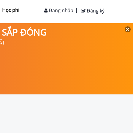
Học phí
Đăng nhập
Đăng ký
D SẮP ĐÓNG
ẤT