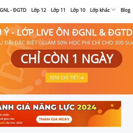
GNL - ĐGTD
Lớp 12
Lớp 11
Lớp 10
Lớp khác
Blog
Ú Ý - LỚP LIVE ÔN ĐGNL & ĐGT
U ĐÃI ĐẶC BIỆT - GIẢM 50% HỌC PHÍ CHỈ CHO 300 SU
CHỈ CÒN 1 NGÀY
XEM CHI TIẾT