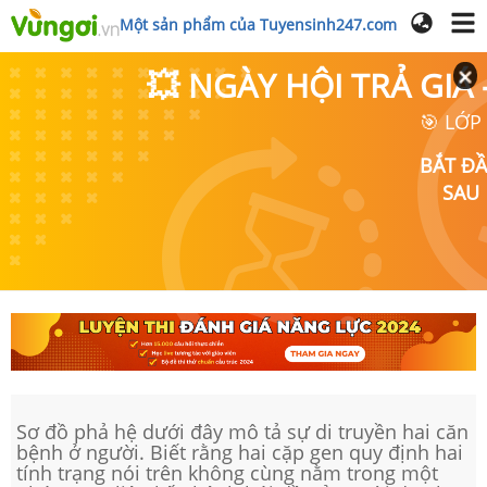
Một sản phẩm của Tuyensinh247.com
💥 NGÀY HỘI TRẢ GI
🎯 LỚP
BẮT Đ
SAU
Sơ đồ phả hệ dưới đây mô tả sự di truyền hai căn
bệnh ở người. Biết rằng hai cặp gen quy định hai
tính trạng nói trên không cùng nằm trong một