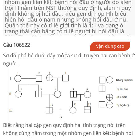
nhóm gen liên kết; bệnh hói đầu ở người do alen
trội H nằm trên NST thường quy định, alen h quy
định không bị hói đầu, kiểu gen dị hợp Hh biểu
hiện hói đầu ở nam nhưng không hói đầu ở nữ.
Quần thể này có tỉ lệ giới tính là 1:1 và đang ở
trạng thái cân bằng có tỉ lệ người bị hói đầu là
50%. Theo lí thuyết, xác suất để cặp vợ chồng số
10 và 11 sinh một đứacon gái bị hói đầu và bị
Câu
106522
Vận dụng cao
bệnh Q là
Sơ đồ phả hệ dưới đây mô tả sự di truyền hai căn bệnh ở
người.
Biết rằng hai cặp gen quy định hai tính trạng nói trên
không cùng nằm trong một nhóm gen liên kết; bệnh hói