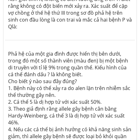
rằng không có đột biến mới xảy ra. Xác suất để cặp
vợ chồng ở thế hệ thứ III trong sơ đồ phả hệ trên
sinh con đầu lòng là con trai và mắc cả hai bệnh P và
Qlà:
Phả hệ của một gia đình được hiển thị bên dưới,
trong đó một số thành viên (màu đen) bị một bệnh
di truyền với tỉ lệ 9% trong quần thể. Kiểu hình của
cá thể đánh dấu ? là không biết.
Cho biết ý nào sau đây đúng?
1. Bệnh này có thể xảy ra do alen lặn trên nhiễm sắc
thể thường gây nên.
2. Cá thể 5 là dị hợp tử với xác suất 50%.
3. Theo giả định rằng allele gây bệnh cân bằng
Hardy-Weinberg, cá thể 3 là dị hợp tử với xác suất
46%.
4. Nếu các cá thể bị ảnh hưởng có khả năng sinh sản
giảm, thì allele gây bệnh sẽ được loại bỏ khỏi quần