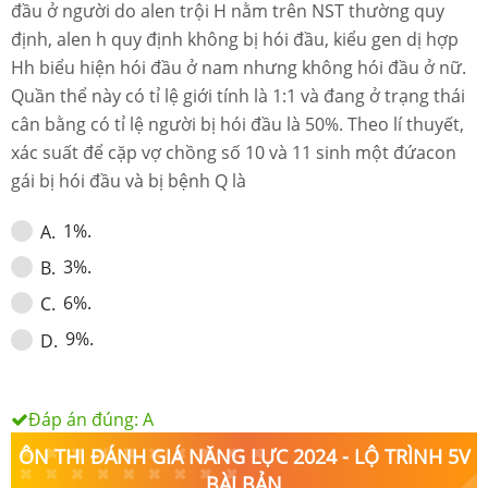
đầu ở người do alen trội H nằm trên NST thường quy
định, alen h quy định không bị hói đầu, kiểu gen dị hợp
Hh biểu hiện hói đầu ở nam nhưng không hói đầu ở nữ.
Quần thể này có tỉ lệ giới tính là 1:1 và đang ở trạng thái
cân bằng có tỉ lệ người bị hói đầu là 50%. Theo lí thuyết,
xác suất để cặp vợ chồng số 10 và 11 sinh một đứacon
gái bị hói đầu và bị bệnh Q là
1%.
A
.
3%.
B
.
6%.
C
.
9%.
D
.
Đáp án đúng:
A
ÔN THI ĐÁNH GIÁ NĂNG LỰC 2024 - LỘ TRÌNH 5V
BÀI BẢN