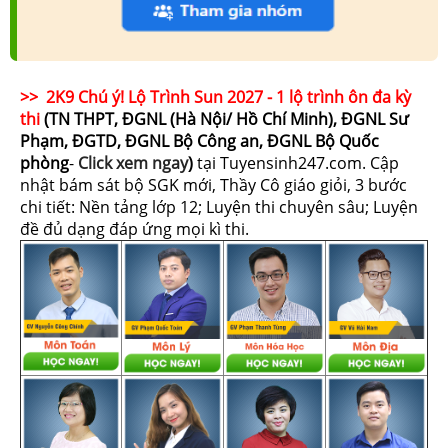
>> 2K9 Chú ý! Lộ Trình Sun 2027 - 1 lộ trình ôn đa kỳ
thi
(TN THPT, ĐGNL (Hà Nội/ Hồ Chí Minh), ĐGNL Sư
Phạm, ĐGTD, ĐGNL Bộ Công an, ĐGNL Bộ Quốc
phòng
-
Click xem ngay
)
tại Tuyensinh247.com.
Cập
nhật bám sát bộ SGK mới, Thầy Cô giáo giỏi, 3 bước
chi tiết: Nền tảng lớp 12; Luyện thi chuyên sâu; Luyện
đề đủ dạng đáp ứng mọi kì thi.