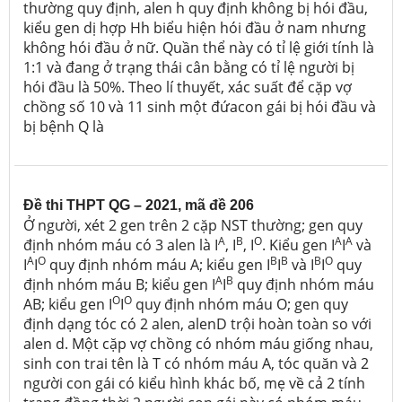
thường quy định, alen h quy định không bị hói đầu,
kiểu gen dị hợp Hh biểu hiện hói đầu ở nam nhưng
không hói đầu ở nữ. Quần thể này có tỉ lệ giới tính là
1:1 và đang ở trạng thái cân bằng có tỉ lệ người bị
hói đầu là 50%. Theo lí thuyết, xác suất để cặp vợ
chồng số 10 và 11 sinh một đứacon gái bị hói đầu và
bị bệnh Q là
Đề thi THPT QG – 2021, mã đề 206
Ở người, xét 2 gen trên 2 cặp NST thường; gen quy
A
B
O
A
A
định nhóm máu có 3 alen là I
, I
, I
. Kiểu gen I
I
và
A
O
B
B
B
O
I
I
quy định nhóm máu A; kiểu gen I
I
và I
I
quy
A
B
định nhóm máu B; kiểu gen I
I
quy định nhóm máu
O
O
AB; kiểu gen I
I
quy định nhóm máu O; gen quy
định dạng tóc có 2 alen, alenD trội hoàn toàn so với
alen d. Một cặp vợ chồng có nhóm máu giống nhau,
sinh con trai tên là T có nhóm máu A, tóc quăn và 2
người con gái có kiểu hình khác bố, mẹ về cả 2 tính