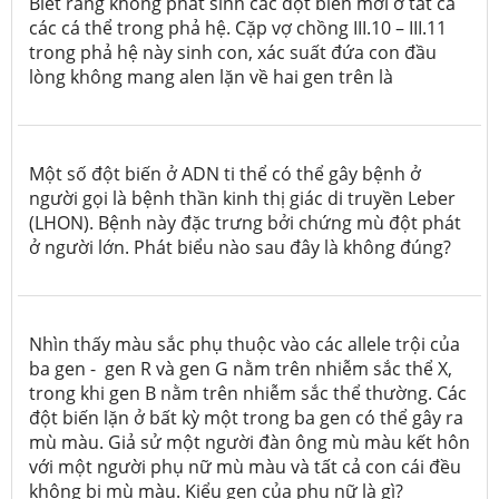
Biết rằng không phát sinh các đột biến mới ở tất cả
các cá thể trong phả hệ. Cặp vợ chồng III.10 – III.11
trong phả hệ này sinh con, xác suất đứa con đầu
lòng không mang alen lặn về hai gen trên là
Một số đột biến ở ADN ti thể có thể gây bệnh ở
người gọi là bệnh thần kinh thị giác di truyền Leber
(LHON). Bệnh này đặc trưng bởi chứng mù đột phát
ở người lớn. Phát biểu nào sau đây là không đúng?
Nhìn thấy màu sắc phụ thuộc vào các allele trội của
ba gen - gen R và gen G nằm trên nhiễm sắc thể X,
trong khi gen B nằm trên nhiễm sắc thể thường. Các
đột biến lặn ở bất kỳ một trong ba gen có thể gây ra
mù màu. Giả sử một người đàn ông mù màu kết hôn
với một người phụ nữ mù màu và tất cả con cái đều
không bị mù màu. Kiểu gen của phụ nữ là gì?