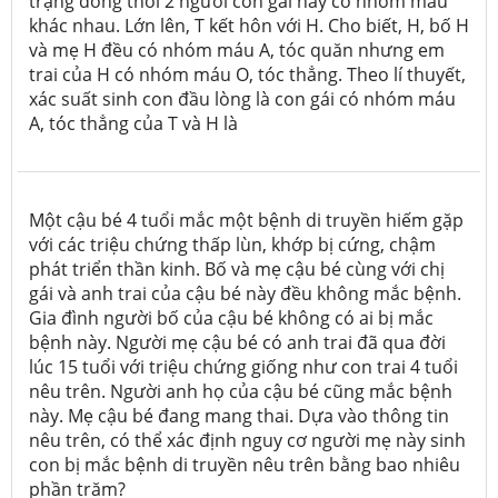
trạng đồng thời 2 người con gái này có nhóm máu
khác nhau. Lớn lên, T kết hôn với H. Cho biết, H, bố H
và mẹ H đều có nhóm máu A, tóc quăn nhưng em
trai của H có nhóm máu O, tóc thẳng. Theo lí thuyết,
xác suất sinh con đầu lòng là con gái có nhóm máu
A, tóc thẳng của T và H là
Một cậu bé 4 tuổi mắc một bệnh di truyền hiếm gặp
với các triệu chứng thấp lùn, khớp bị cứng, chậm
phát triển thần kinh. Bố và mẹ cậu bé cùng với chị
gái và anh trai của cậu bé này đều không mắc bệnh.
Gia đình người bố của cậu bé không có ai bị mắc
bệnh này. Người mẹ cậu bé có anh trai đã qua đời
lúc 15 tuổi với triệu chứng giống như con trai 4 tuổi
nêu trên. Người anh họ của cậu bé cũng mắc bệnh
này. Mẹ cậu bé đang mang thai. Dựa vào thông tin
nêu trên, có thể xác định nguy cơ người mẹ này sinh
con bị mắc bệnh di truyền nêu trên bằng bao nhiêu
phần trăm?