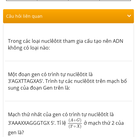
Câu hỏi liên quan
Trong các loại nuclêôtit tham gia cấu tạo nên ADN
không có loại nào:
Một đoạn gen có trình tự nuclêôtit là
3’AGXTTAGXA5’. Trình tự các nuclêôtit trên mạch bổ
sung của đoạn Gen trên là:
Mạch thứ nhất của gen có trình tự nuclêôtít là
(
A
+
G
)
(
T
+
X
)
(
+
)
A
G
3’AAAXXAGGGTGX 5’. Tỉ lệ
ở
mạch thứ 2 của
(
+
)
T
X
gen là?