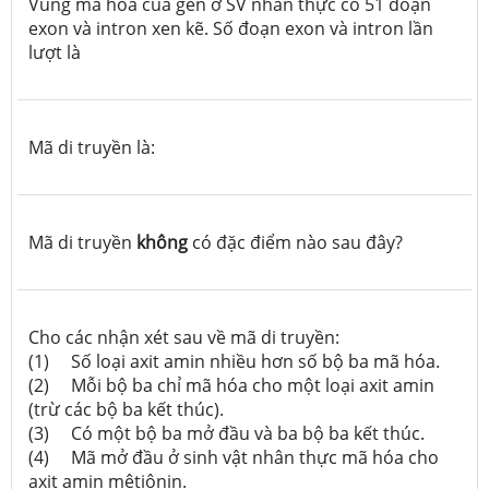
Vùng mã hoá của gen ở SV nhân thực có 51 đoạn
exon và intron xen kẽ. Số đoạn exon và intron lần
lượt là
Mã di truyền là:
Mã di truyền
không
có đặc điểm nào sau đây
?
Cho các nhận xét sau về mã di truyền:
(1)
Số
loại
axit amin nhiều hơn số bộ ba mã hóa.
(2)
Mỗ
i
bộ ba chỉ mã hóa cho một
loại
axit amin
(trừ các bộ ba kết thúc)
.
(3)
Có
một
bộ ba mở đầu và
ba
bộ ba kết thúc.
(4)
Mã mở đầu ở sinh vật nhân thực mã hóa cho
axit amin mêtiônin.