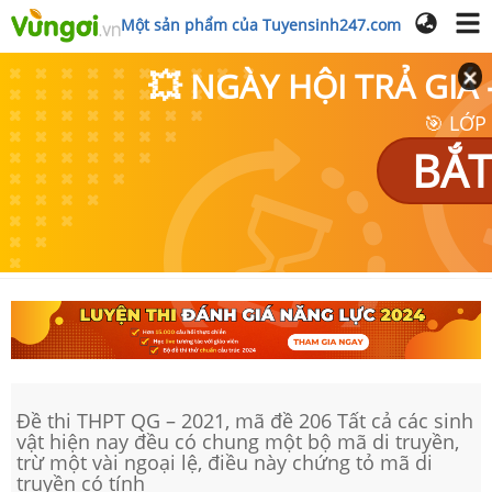
Một sản phẩm của Tuyensinh247.com
💥 NGÀY HỘI TRẢ GI
🎯 LỚP
BẮT
Đề thi THPT QG – 2021, mã đề 206 Tất cả các sinh
vật hiện nay đều có chung một bộ mã di truyền,
trừ một vài ngoại lệ, điều này chứng tỏ mã di
truyền có tính