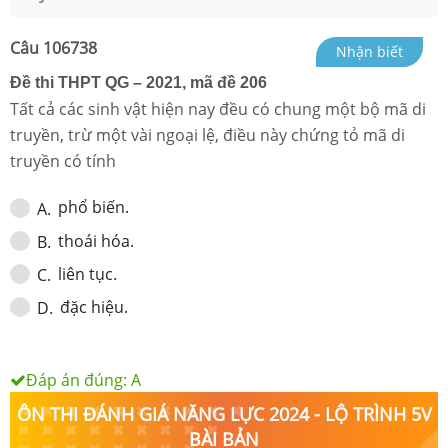
Câu
106738
Nhận biết
Đề thi THPT QG – 2021, mã đề 206
Tất cả các sinh vật hiện nay đều có chung một bộ mã di
truyền, trừ một vài ngoại lệ, điều này chứng tỏ mã di
truyền có tính
phổ biến.
A
.
thoái hóa.
B
.
liên tục.
C
.
đặc hiệu.
D
.
Đáp án đúng:
A
ÔN THI ĐÁNH GIÁ NĂNG LỰC 2024 - LỘ TRÌNH 5V
BÀI BẢN