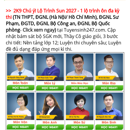
>> 2K9 Chú ý! Lộ Trình Sun 2027 - 1 lộ trình ôn đa kỳ
thi
(TN THPT, ĐGNL (Hà Nội/ Hồ Chí Minh), ĐGNL Sư
Phạm, ĐGTD, ĐGNL Bộ Công an, ĐGNL Bộ Quốc
phòng
-
Click xem ngay
)
tại Tuyensinh247.com.
Cập
nhật bám sát bộ SGK mới, Thầy Cô giáo giỏi, 3 bước
chi tiết: Nền tảng lớp 12; Luyện thi chuyên sâu; Luyện
đề đủ dạng đáp ứng mọi kì thi.