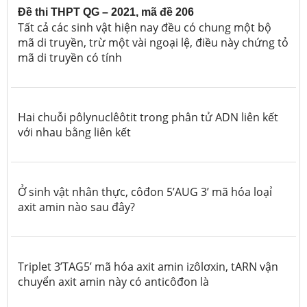
Đề thi THPT QG – 2021, mã đề 206
Tất cả các sinh vật hiện nay đều có chung một bộ
mã di truyền, trừ một vài ngoại lệ, điều này chứng tỏ
mã di truyền có tính
Hai chuỗi pôlynuclêôtit trong phân tử ADN liên kết
với nhau bằng liên kết
Ở sinh vật nhân thực, côđon 5’AUG 3’ mã hóa loạỉ
axit amin nào sau đây?
Triplet 3’TAG5’ mã hóa axit amin izôlơxin, tARN vận
chuyển axit amin này có anticôđon là