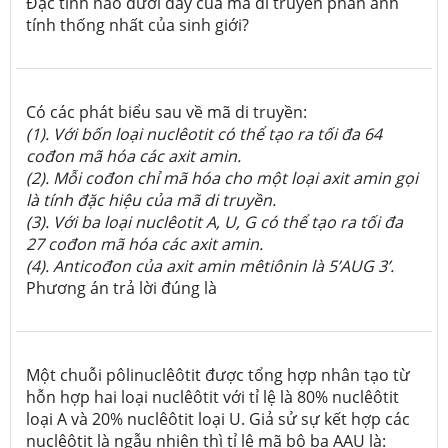
Đặc tính nào dưới đây của mã di truyền phản ánh
tính thống nhất của sinh giới?
Có các phát biểu sau về mã di truyền:
(1).
Với bốn loại nuclêotit có thể tạo ra tối đa 64
cođon mã hóa các axit amin.
(2).
Mỗi cođon chỉ mã hóa cho một loại axit amin gọi
là tính đặc hiệu của mã di truyền.
(3). V
ới ba loại nuclêotit A, U, G có thể tạo ra tối đa
27 cođon mã hóa các axit amin.
(4). A
nticođon của axit amin mêtiônin là 5’AUG
3’.
Phương án trả lời đúng là
Một chuỗi pôlinuclêôtit được tổng hợp nhân tạo từ
hỗn hợp hai loại nuclêôtit với tỉ lệ là 80% nuclêôtit
loại A và 20% nuclêôtit loại U. Giả sử sự kết hợp các
nuclêôtit là ngẫu nhiên thì tỉ lệ mã bộ ba AAU là
: