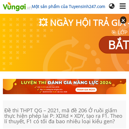
Một sản phẩm của Tuyensinh247.com
💥 NGÀY HỘI TRẢ GI
🎯 LỚP
BẮT
Đề thi THPT QG – 2021, mã đề 206 Ở ruồi giấm
thực hiện phép lai P: XDXd × XDY, tạo ra F1. Theo
lí thuyết, F1 có tối đa bao nhiêu loại kiểu gen?