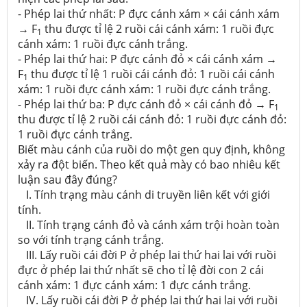
- Phép lai thứ nhất: P đực cánh xám × cái cánh xám
→ F
thu được tỉ lệ 2 ruồi cái cánh xám: 1 ruồi đực
1
cánh xám: 1 ruồi đực cánh trắng.
- Phép lai thứ hai: P đực cánh đỏ × cái cánh xám →
F
thu được tỉ lệ 1 ruồi cái cánh đỏ: 1 ruồi cái cánh
1
xám: 1 ruồi đực cánh xám: 1 ruồi đực cánh trắng.
- Phép lai thứ ba: P đực cánh đỏ × cái cánh đỏ → F
1
thu được tỉ lệ 2 ruồi cái cánh đỏ: 1 ruồi đực cánh đỏ:
1 ruồi đực cánh trắng.
Biết màu cánh của ruồi do một gen quy định, không
xảy ra đột biến. Theo kết quả mày có bao nhiêu kết
luận sau đây đúng?
I. Tính trạng màu cánh di truyền liên kết với giới
tính.
II. Tính trạng cánh đỏ và cánh xám trội hoàn toàn
so với tính trạng cánh trắng.
III. Lấy ruồi cái đời P ở phép lai thứ hai lai với ruồi
đực ở phép lai thứ nhất sẽ cho tỉ lệ đời con 2 cái
cánh xám: 1 đực cánh xám: 1 đực cánh trắng.
IV. Lấy ruồi cái đời P ở phép lai thứ hai lai với ruồi