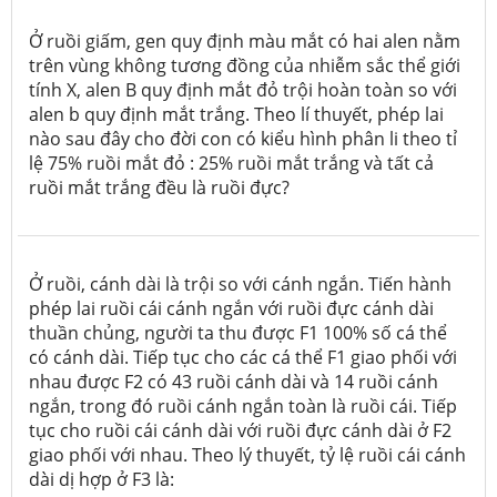
Ở ruồi giấm, gen quy định màu mắt có hai alen nằm
trên vùng không tương đồng của nhiễm sắc thể giới
tính X, alen B quy định mắt đỏ trội hoàn toàn so với
alen b quy định mắt trắng. Theo lí thuyết, phép lai
nào sau đây cho đời con có kiểu hình phân li theo tỉ
lệ 75% ruồi mắt đỏ : 25% ruồi mắt trắng và tất cả
ruồi mắt trắng đều là ruồi đực?
Ở ruồi, cánh dài là trội so với cánh ngắn. Tiến hành
phép lai ruồi cái cánh ngắn với ruồi đực cánh dài
thuần chủng, người ta thu được F
1
100% số cá thể
có cánh dài. Tiếp tục cho các cá thể F
1
giao phối với
nhau được F
2
có 43 ruồi cánh dài và 14 ruồi cánh
ngắn, trong đó ruồi cánh ngắn toàn là ruồi cái. Tiếp
tục cho ruồi cái cánh dài với ruồi đực cánh dài ở F
2
giao phối với nhau. Theo lý thuyết, tỷ lệ ruồi cái cánh
dài dị hợp ở F
3
là: