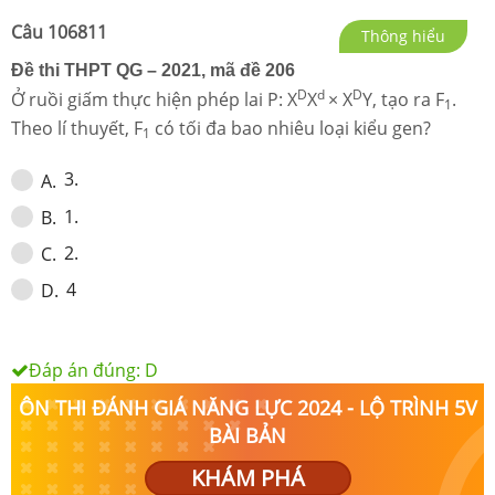
Câu
106811
Thông hiểu
Đề thi THPT QG – 2021, mã đề 206
D
d
D
Ở ruồi giấm thực hiện phép lai
P: X
X
× X
Y, tạo ra F
.
1
Theo lí thuyết, F
có tối đa bao nhiêu loại kiểu gen?
1
3.
A
.
1.
B
.
2.
C
.
4
D
.
Đáp án đúng:
D
ÔN THI ĐÁNH GIÁ NĂNG LỰC 2024 - LỘ TRÌNH 5V
BÀI BẢN
KHÁM PHÁ