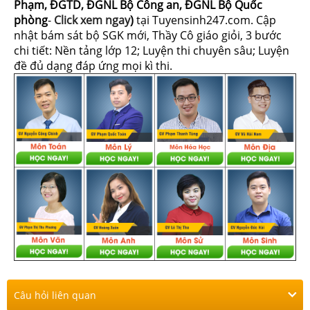
Phạm, ĐGTD, ĐGNL Bộ Công an, ĐGNL Bộ Quốc
phòng
-
Click xem ngay
)
tại Tuyensinh247.com.
Cập
nhật bám sát bộ SGK mới, Thầy Cô giáo giỏi, 3 bước
chi tiết: Nền tảng lớp 12; Luyện thi chuyên sâu; Luyện
đề đủ dạng đáp ứng mọi kì thi.
Câu hỏi liên quan