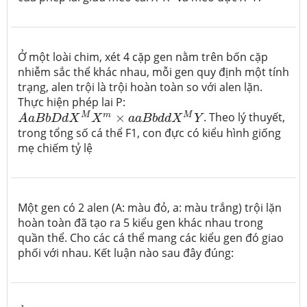
Ở một loài chim, xét 4 cặp gen nằm trên bốn cặp
nhiễm sắc thể khác nhau, mỗi gen quy định một tính
trạng, alen trội là trội hoàn toàn so với alen lặn.
Thực hiện phép lai P:
A
a
B
b
D
d
X
M
X
m
×
a
a
B
b
d
d
X
M
Y
M
m
M
×
. Theo lý thuyết,
A
a
B
b
D
d
X
X
a
a
B
b
d
d
X
Y
trong tổng số cá thể F1, con đực có kiểu hình giống
mẹ chiếm tỷ lệ
Một gen có 2 alen (A: màu đỏ, a: màu trắng) trội lặn
hoàn toàn đã tạo ra 5 kiểu gen khác nhau trong
quần thể. Cho các cá thể mang các kiểu gen đó giao
phối với nhau. Kết luận nào sau đây đúng: