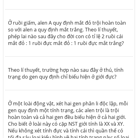
Ở ruồi giấm, alen A quy định mắt đỏ trội hoàn toàn
so với alen a quy định mắt trắng. Theo lí thuyết,
phép lai nào sau đây cho đời con có tỉ lệ 2 ruồi cái
mắt đỏ : 1 ruồi đực mắt đỏ : 1 ruồi đực mắt trắng?
Theo lí thuyết, trường hợp nào sau đây ở thú, tính
trạng do gen quy định chỉ biểu hiện ở giới đực?
Ở một loài động vật, xét hai gen phân li độc lập, mỗi
gen quy định một tính trạng, các alen trội là trội
hoàn toàn và cả hai gen đều biểu hiện ở cả hai giới.
Cho biết ở loài này có cặp NST giới tính là XX và XY.
Nếu không xét tính đực và tính cái thì quần thể có
tối đa sáu loại kiểu hình về hai tính trạng này; số loại