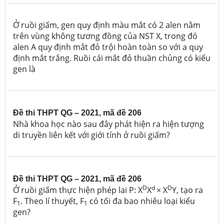
Ở ruồi giấm, gen quy định màu mắt có 2 alen nằm
trên vùng không tương đồng của NST X, trong đó
alen A quy định mắt đỏ trội hoàn toàn so với a quy
định mắt trắng.
Ruồi cái mắt đỏ thuần chủng có kiểu
gen là
Đề thi THPT QG – 2021, mã đề 206
Nhà khoa học nào sau đây
phát hiện ra hiện tượng
di truyền liên kết với giới tính ở ruồi giấm?
Đề thi THPT QG – 2021, mã đề 206
D
d
D
Ở ruồi giấm thực hiện phép lai
P: X
X
× X
Y, tạo ra
F
. Theo lí thuyết, F
có tối đa bao nhiêu loại kiểu
1
1
gen?