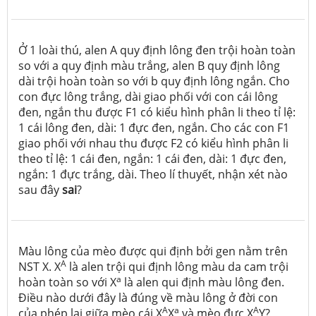
Ở 1 loài thú, alen A quy định lông đen trội hoàn toàn
so với a quy định màu trắng, alen B quy định lông
dài trội hoàn toàn so với b quy định lông ngắn. Cho
con đực lông trắng, dài giao phối với con cái lông
đen, ngắn thu được F1 có kiểu hình phân li theo tỉ lệ:
1 cái lông đen, dài: 1 đực đen, ngắn. Cho các con F1
giao phối với nhau thu được F2 có kiểu hình phân li
theo tỉ lệ: 1 cái đen, ngắn: 1 cái đen, dài: 1 đực đen,
ngắn: 1 đực trắng, dài. Theo lí thuyết, nhận xét nào
sau đây
sai
?
Màu lông của mèo được qui định bởi gen nằm trên
A
NST X. X
là alen trội qui định lông màu da cam trội
a
hoàn toàn so với X
là alen qui định màu lông đen.
Điều nào dưới đây là đúng về màu lông ở đời con
A
a
A
của phép lai giữa mèo cái X
X
và mèo đực X
Y?