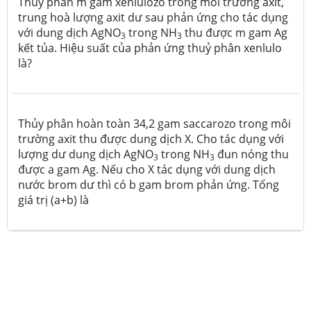
Thuỷ phân m gam xenlulozo trong môi trường axit,
trung hoà lượng axit dư sau phản ứng cho tác dụng
với dung dịch AgNO
trong NH
thu được m gam Ag
3
3
kết tủa. Hiệu suất của phản ứng thuỷ phân xenlulo
là?
Thủy phân hoàn toàn 34,2 gam saccarozo trong môi
trường axit thu được dung dịch X. Cho tác dụng với
lượng dư dung dịch AgNO
trong NH
đun nóng thu
3
3
được a gam Ag. Nếu cho X tác dụng với dung dịch
nước brom dư thì có b gam brom phản ứng. Tổng
giá trị (a+b) là