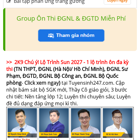
Bài tập phản ứng tráng gương
Luyện Ngay
Group Ôn Thi ĐGNL & ĐGTD Miễn Phí
>> 2K9 Chú ý! Lộ Trình Sun 2027 - 1 lộ trình ôn đa kỳ
thi
(TN THPT, ĐGNL (Hà Nội/ Hồ Chí Minh), ĐGNL Sư
Phạm, ĐGTD, ĐGNL Bộ Công an, ĐGNL Bộ Quốc
phòng
-
Click xem ngay
)
tại Tuyensinh247.com.
Cập
nhật bám sát bộ SGK mới, Thầy Cô giáo giỏi, 3 bước
chi tiết: Nền tảng lớp 12; Luyện thi chuyên sâu; Luyện
đề đủ dạng đáp ứng mọi kì thi.