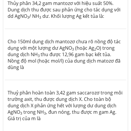
Thủy phân 34,2 gam mantozơ với hiệu suất 50%.
Dung dịch thu được sau phản ứng cho tác dụng với
dd AgNO
/ NH
dư. Khối lượng Ag kết tủa là:
3
3
Cho 150ml dung dịch mantozơ chưa rõ nồng độ tác
dụng với một lượng dư AgNO
(hoặc Ag
O) trong
3
2
dung dịch NH
thu được 12,96 gam bạc kết tủa.
3
Nồng độ mol (hoặc mol/l) của dung dịch matozơ đã
dùng là
Thuỷ phân hoàn toàn 3,42 gam saccarozơ trong môi
trường axit, thu được dung dịch X. Cho toàn bộ
dung dịch X phản ứng hết với lượng dư dung dịch
AgNO
trong NH
, đun nóng, thu được m gam Ag.
3
3
Giá trị của m là