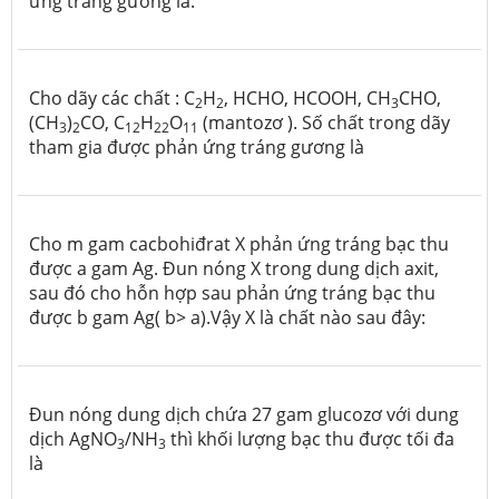
ứng tráng gương là:
Cho dãy các chất : C
H
, HCHO, HCOOH, CH
CHO,
2
2
3
(CH
)
CO, C
H
O
(mantozơ ). Số chất trong dãy
3
2
12
22
11
tham gia được phản ứng tráng gương là
Cho m gam cacbohiđrat X phản ứng tráng bạc thu
được a gam Ag. Đun nóng X trong dung dịch axit,
sau đó cho hỗn hợp sau phản ứng tráng bạc thu
được b gam Ag( b> a).Vậy X là chất nào sau đây:
Đun nóng dung dịch chứa 27 gam glucozơ với dung
dịch AgNO
/NH
thì khối lượng bạc thu được tối đa
3
3
là