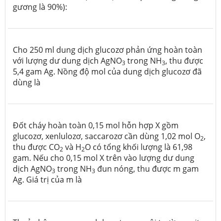
gương là 90%):
Cho 250 ml dung dịch glucozơ phản ứng hoàn toàn
với lượng dư dung dịch AgNO
trong NH
, thu được
3
3
5,4 gam Ag. Nồng độ mol của dung dịch glucozơ đã
dùng là
Đốt cháy hoàn toàn 0,15 mol hỗn hợp X gồm
glucozơ, xenlulozơ, saccarozơ cần dùng 1,02 mol O
,
2
thu được CO
và H
O có tổng khối lượng là 61,98
2
2
gam. Nếu cho 0,15 mol X trên vào lượng dư dung
dịch AgNO
trong NH
đun nóng, thu được m gam
3
3
Ag. Giá trị của m là