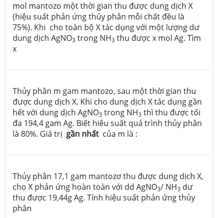
mol mantozo một thời gian thu được dung dịch X
(hiệu suất phản ứng thủy phân mỗi chất đều là
75%). Khi cho toàn bộ X tác dụng với một lượng dư
dung dịch AgNO
trong NH
thu được x mol Ag. Tìm
3
3
x
Thủy phân m gam mantozo, sau một thời gian thu
được dung dịch X. Khi cho dung dịch X tác dụng gần
hết với dung dịch AgNO
trong NH
thì thu được tối
3
3
đa 194,4 gam Ag. Biết hiêu suất quá trình thủy phân
là 80%. Giá trị
gần nhất
của m là :
Thủy phân 17,1 gam mantozơ thu được dung dịch X,
cho X phản ứng hoàn toàn với dd AgNO
/ NH
dư
3
3
thu được 19,44g Ag. Tính hiệu suất phản ứng thủy
phân