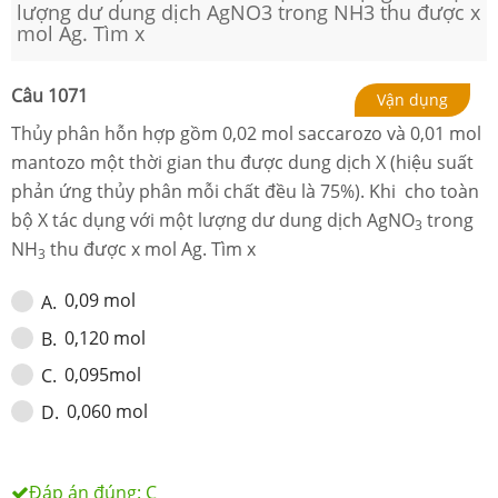
lượng dư dung dịch AgNO3 trong NH3 thu được x
mol Ag. Tìm x
Câu
1071
Vận dụng
Thủy phân hỗn hợp gồm 0,02 mol saccarozo và 0,01 mol
mantozo một thời gian thu được dung dịch X (hiệu suất
phản ứng thủy phân mỗi chất đều là 75%). Khi cho toàn
bộ X tác dụng với một lượng dư dung dịch AgNO
trong
3
NH
thu được x mol Ag. Tìm x
3
0,09 mol
A
.
0,120 mol
B
.
0,095mol
C
.
0,060 mol
D
.
Đáp án đúng:
C