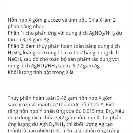
Hỗn hợp X gồm glucozơ và tinh bột. Chia X làm 2
phần bằng nhau.
Phần 1: cho phản ứng với dung dịch AgNO
/NH
dư
3
3
tạo ra 3,24 gam Ag.
Phần 2: đem thủy phân hoàn toàn bằng dung dịch
H
SO
loãng rồi trung hòa axit dư bằng dung dịch
2
4
NaOH, sau đó cho toàn bộ sản phẩm tác dụng với
dung dịch AgNO
/NH
tạo ra 9,72 gam Ag.
3
3
Khối lượng tinh bột trong X là
Thủy phân hoàn toàn 3,42 gam hỗn hợp X gồm
saccarozơ và mantozơ thu được hỗn hợp Y. Biết
rằng hỗn hợp Y phản ứng vừa đủ 0,015 mol Br
. Nếu
2
đem dung dịch chứa 3,42 gam hỗn hợp X cho phản
ứng lượng dư AgNO
/NH
thì khối lượng Ag tạo
3
3
thành là bao nhiêu (biết hiệu suất phản ứng tráng