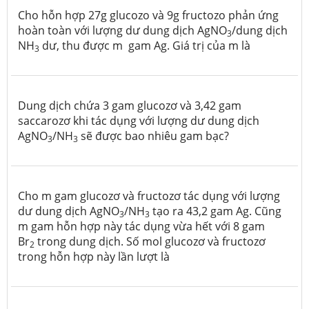
Cho hỗn hợp 27g glucozo và 9g fructozo phản ứng
hoàn toàn với lượng dư dung dịch
AgNO
/dung dịch
3
NH
dư, thu được m gam Ag. Giá trị của m là
3
Dung dịch chứa 3 gam gluc
o
zơ và 3,42 gam
saccarozơ khi tác dụng với lượng dư dung dịch
AgNO
/NH
sẽ được bao nhiêu gam bạc?
3
3
Cho m gam glucozơ và fructozơ tác dụng với lượng
dư dung dịch AgNO
/NH
tạo ra 43,2 gam Ag. Cũng
3
3
m gam hỗn hợp này tác dụng vừa hết với 8 gam
Br
trong dung dịch. Số mol glucozơ và fructozơ
2
trong hỗn hợp này lần lượt là