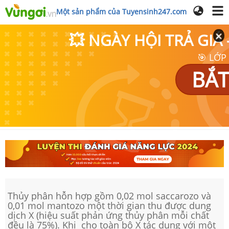
Một sản phẩm của Tuyensinh247.com
💥 NGÀY HỘI TRẢ GI
🎯 LỚP
BẮT
Thủy phân hỗn hợp gồm 0,02 mol saccarozo và
0,01 mol mantozo một thời gian thu được dung
dịch X (hiệu suất phản ứng thủy phân mỗi chất
đều là 75%). Khi cho toàn bộ X tác dụng với một