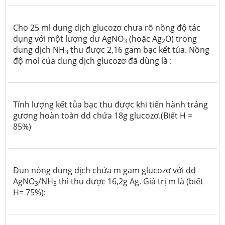
Cho 25 ml dung dịch glucozơ chưa rõ nồng độ tác
dụng với một lượng dư AgNO
(hoặc Ag
O) trong
3
2
dung dịch NH
thu được 2,16 gam bạc kết tủa. Nồng
3
độ mol của dung dịch glucozơ đã dùng là :
Tính lượng kết tủa bạc thu được khi tiến hành tráng
gương hoàn toàn dd chứa 18g glucozơ.(Biết H =
85%)
Đun nóng dung dịch chứa m gam glucozơ với dd
AgNO
/NH
thì thu được 16,2g Ag. Giá trị m là (biết
3
3
H= 75%):