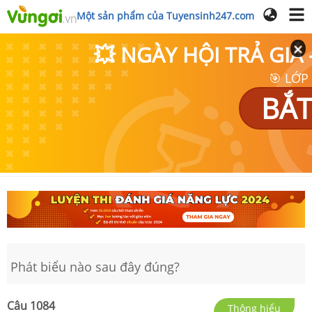
Một sản phẩm của Tuyensinh247.com
💥 NGÀY HỘI TRẢ GI
🎯 LỚP
BẮT
Phát biểu nào sau đây đúng?
Câu
1084
Thông hiểu