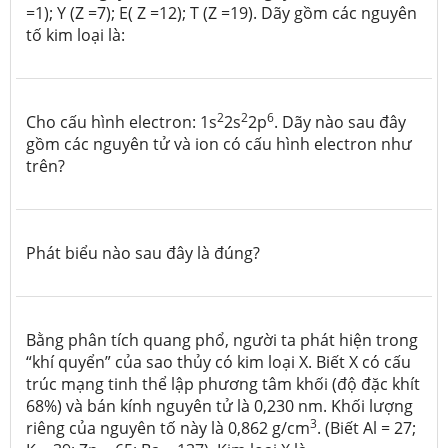
=1); Y (Z =7); E( Z =12); T (Z =19). Dãy gồm các nguyên
tố kim loại là:
2
2
6
Cho cấu hình electron: 1s
2s
2p
. Dãy nào sau đây
gồm các nguyên tử và ion có cấu hình electron như
trên?
Phát biểu nào sau đây là đúng?
Bằng phân tích quang phổ, người ta phát hiện trong
“khí quyển” của sao thủy có kim loại X. Biết X có cấu
trúc mạng tinh thể lập phương tâm khối (độ đặc khít
68%) và bán kính nguyên tử là 0,230 nm. Khối lượng
3
riêng của nguyên tố này là 0,862 g/cm
. (Biết Al = 27;