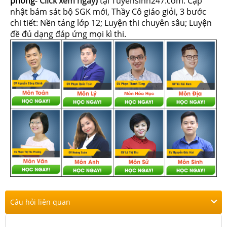
phòng
-
Click xem ngay
)
tại Tuyensinh247.com.
Cập
nhật bám sát bộ SGK mới, Thầy Cô giáo giỏi, 3 bước
chi tiết: Nền tảng lớp 12; Luyện thi chuyên sâu; Luyện
đề đủ dạng đáp ứng mọi kì thi.
Câu hỏi liên quan