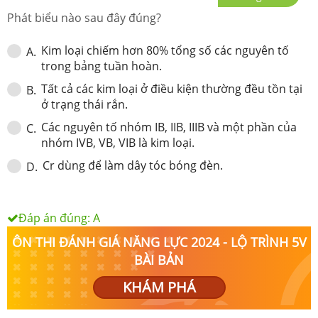
Phát biểu nào sau đây đúng?
Kim loại chiếm hơn 80% tổng số các nguyên tố
A
.
trong bảng tuần hoàn.
Tất cả các kim loại ở điều kiện thường đều tồn tại
B
.
ở trạng thái rắn.
Các nguyên tố nhóm IB, IIB, IIIB và một phần của
C
.
nhóm IVB, VB, VIB là kim loại.
Cr dùng để làm dây tóc bóng đèn.
D
.
Đáp án đúng:
A
ÔN THI ĐÁNH GIÁ NĂNG LỰC 2024 - LỘ TRÌNH 5V
BÀI BẢN
KHÁM PHÁ