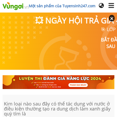
Một sản phẩm của Tuyensinh247.com
💥 NGÀY HỘI TRẢ GI
🎯 LỚP
BẮT Đ
SAU
Kim loại nào sau đây có thể tác dụng với nước ở
điều kiện thường tạo ra dung dịch làm xanh giấy
quỳ tím là