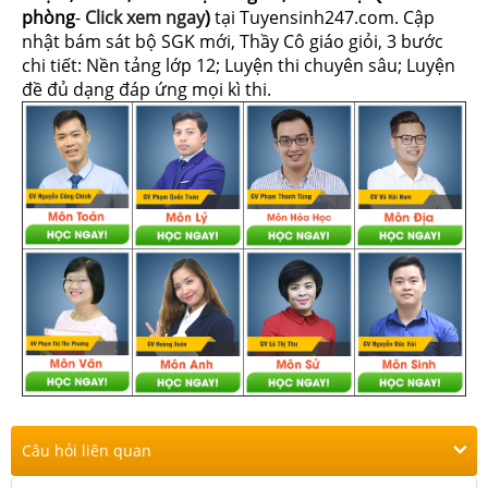
phòng
-
Click xem ngay
)
tại Tuyensinh247.com.
Cập
nhật bám sát bộ SGK mới, Thầy Cô giáo giỏi, 3 bước
chi tiết: Nền tảng lớp 12; Luyện thi chuyên sâu; Luyện
đề đủ dạng đáp ứng mọi kì thi.
Câu hỏi liên quan