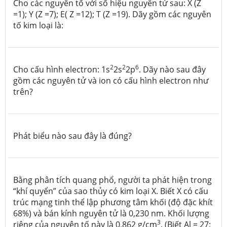
Cho các nguyên tố với số hiệu nguyên tử sau: X (Z
=1); Y (Z =7); E( Z =12); T (Z =19). Dãy gồm các nguyên
tố kim loại là:
2
2
6
Cho cấu hình electron: 1s
2s
2p
. Dãy nào sau đây
gồm các nguyên tử và ion có cấu hình electron như
trên?
Phát biểu nào sau đây là đúng?
Bằng phân tích quang phổ, người ta phát hiện trong
“khí quyển” của sao thủy có kim loại X. Biết X có cấu
trúc mạng tinh thể lập phương tâm khối (độ đặc khít
68%) và bán kính nguyên tử là 0,230 nm. Khối lượng
3
riêng của nguyên tố này là 0,862 g/cm
. (Biết Al = 27;