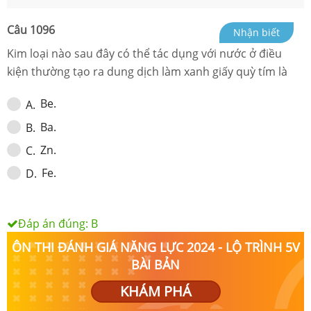
Câu
1096
Nhận biết
Kim loại nào sau đây có thể tác dụng với nước ở điều
kiện thường tạo ra dung dịch làm xanh giấy quỳ tím là
Be.
A
.
Ba.
B
.
Zn.
C
.
Fe.
D
.
Đáp án đúng:
B
ÔN THI ĐÁNH GIÁ NĂNG LỰC 2024 - LỘ TRÌNH 5V
BÀI BẢN
KHÁM PHÁ