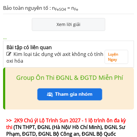
Bảo toàn nguyên tố : n
= n
FeSO4
Fe
Xem lời giải
...
Bài tập có liên quan
Kim loại tác dụng với axit không có tính
Luyện
Ngay
oxi hóa
Group Ôn Thi ĐGNL & ĐGTD Miễn Phí
>> 2K9 Chú ý! Lộ Trình Sun 2027 - 1 lộ trình ôn đa kỳ
thi
(TN THPT, ĐGNL (Hà Nội/ Hồ Chí Minh), ĐGNL Sư
Phạm, ĐGTD, ĐGNL Bộ Công an, ĐGNL Bộ Quốc