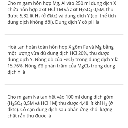
Cho m gam hỗn hợp Mg, Al vào 250 ml dung dịch X
chứa hỗn hợp axit HCl 1M và axit H
SO
0,5M, thu
2
4
được 5,32 lít H
(ở đktc) và dung dịch Y (coi thể tích
2
dung dịch không đổi). Dung dịch Y có pH là
Hoà tan hoàn toàn hỗn hợp X gồm Fe và Mg bằng
một lượng vừa đủ dung dịch HCl 20%, thu được
dung dịch Y. Nồng độ của FeCl
trong dung dịch Y là
2
15,76%. Nồng độ phần trăm của MgCl
trong dung
2
dịch Y là
Cho m gam Na tan hết vào 100 ml dung dịch gồm
(H
SO
0,5M và HCl 1M) thu được 4,48 lít khí H
(ở
2
4
2
đktc). Cô cạn dung dịch sau phản ứng khối lượng
chất rắn thu được là