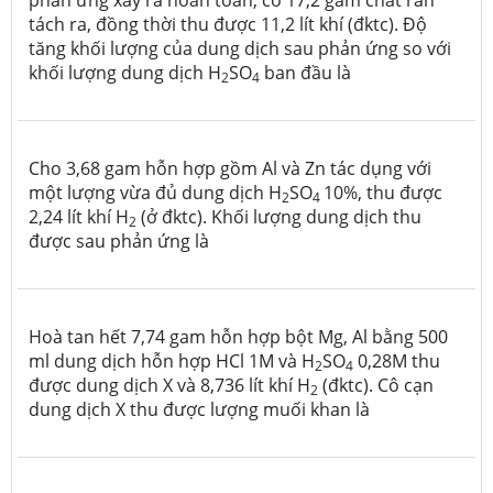
phản ứng xảy ra hoàn toàn, có 17,2 gam chất rắn
tách ra, đồng thời thu được 11,2 lít khí (đktc). Độ
tăng khối lượng của dung dịch sau phản ứng so với
khối lượng dung dịch H
SO
ban đầu là
2
4
Cho 3,68 gam hỗn hợp gồm Al và Zn tác dụng với
một lượng vừa đủ dung dịch H
SO
10%, thu được
2
4
2,24 lít khí H
(ở đktc). Khối lượng dung dịch thu
2
được sau phản ứng là
Hoà tan hết 7,74 gam hỗn hợp bột Mg, Al bằng 500
ml dung dịch hỗn hợp HCl 1M và H
SO
0,28M thu
2
4
được dung dịch X và 8,736 lít khí H
(đktc). Cô cạn
2
dung dịch X thu được lượng muối khan là