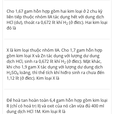
Cho 1,67 gam hỗn hợp gồm hai kim loại ở 2 chu kỳ
liên tiếp thuộc nhóm IIA tác dụng hết với dung dịch
HCl (dư), thoát ra 0,672 lít khí H
(ở đktc). Hai kim loại
2
đó là
X là kim loại thuộc nhóm IIA. Cho 1,7 gam hỗn hợp
gồm kim loại X và Zn tác dụng với lượng dư dung
dịch HCl, sinh ra 0,672 lít khí H
(ở đktc). Mặt khác,
2
khi cho 1,9 gam X tác dụng với lượng dư dung dịch
H
SO
loãng, thì thể tích khí hiđro sinh ra chưa đến
2
4
1,12 lít (ở đktc). Kim loại X là
Để hoà tan hoàn toàn 6,4 gam hỗn hợp gồm kim loại
R (chỉ có hoá trị II) và oxit của nó cần vừa đủ 400 ml
dung dịch HCl 1M. Kim loại R là