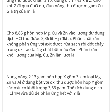
ứng thu được chất rắn X, dung dịch Y và khí Z. Cho
khí Z đi qua CuO dư, đun nóng thu được m gam Cu.
Giá trị của m là
Cho 8,85 g hỗn hợp Mg, Cu và Zn vào lượng dư dung
dịch HCl thu được 3,36 lít H
(đktc). Phần chất rắn
2
không phản ứng với axit được rửa sạch rồi đốt cháy
trong oxi tạo ta 4 g chất bột màu đen. Phần trăm
khối lượng của Mg, Cu, Zn lần lượt là
Nung nóng 2,13 gam hỗn hợp X gồm 3 kim loại Mg,
Zn và Al ở dạng bột với oxi thu được hỗn hợp Y gồm
các oxit có khối lượng 3,33 gam. Thể tích dung dịch
HCl 1M vừa đủ để phản ứng hết với Y là