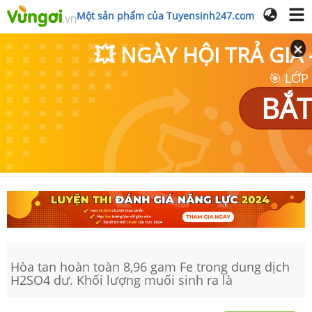
Một sản phẩm của Tuyensinh247.com
💥 NGÀY HỘI TRẢ GI
🎯 LỚP
BẮT
Hòa tan hoàn toàn 8,96 gam Fe trong dung dịch
H2SO4 dư. Khối lượng muối sinh ra là