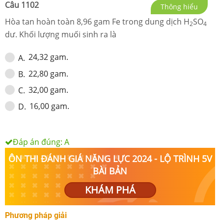
Câu
1102
Thông hiểu
Hòa tan hoàn toàn 8,96 gam Fe trong dung dịch H
SO
2
4
dư. Khối lượng muối sinh ra là
24,32 gam.
A
.
22,80 gam.
B
.
32,00 gam.
C
.
16,00 gam.
D
.
Đáp án đúng:
A
ÔN THI ĐÁNH GIÁ NĂNG LỰC 2024 - LỘ TRÌNH 5V
BÀI BẢN
KHÁM PHÁ
Phương pháp giải