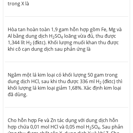
trong X là
Hòa tan hoàn toàn 1,9 gam hỗn hợp gồm Fe, Mg và
Al bằng dung dịch H
SO
loãng vừa đủ, thu được
2
4
1,344 lít H
(đktc). Khối lượng muối khan thu được
2
khi cô cạn dung dịch sau phản ứng là
Ngâm một lá kim loại có khối lượng 50 gam trong
dung dịch HCl, sau khi thu được 336 ml H
(đktc) thì
2
khối lượng lá kim loại giảm 1,68%. Xác định kim loại
đã dùng.
Cho hỗn hợp Fe và Zn tác dụng với dung dịch hỗn
hợp chứa 0,01 mol HCl và 0,05 mol H
SO
. Sau phản
2
4