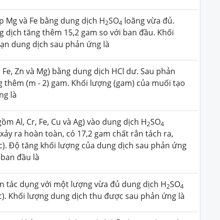
p Mg và Fe bằng dung dịch H
SO
loãng vừa đủ.
2
4
 dịch tăng thêm 15,2 gam so với ban đầu. Khối
cạn dung dịch sau phản ứng là
 Fe, Zn và Mg) bằng dung dịch HCl dư. Sau phản
ng thêm (m - 2) gam. Khối lượng (gam) của muối tạo
ng là
ồm Al, Cr, Fe, Cu và Ag) vào dung dịch H
SO
2
4
xảy ra hoàn toàn, có 17,2 gam chất rắn tách ra,
ktc). Độ tăng khối lượng của dung dịch sau phản ứng
ban đầu là
n tác dụng với một lượng vừa đủ dung dịch H
SO
2
4
c). Khối lượng dung dịch thu được sau phản ứng là