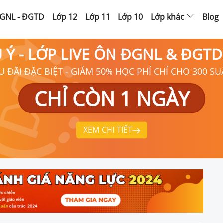
GNL - ĐGTD
Lớp 12
Lớp 11
Lớp 10
Lớp khác
Blog
Ú Ý - LỚP LIVE ÔN ĐGNL & ĐGT
U ĐÃI ĐẶC BIỆT - GIẢM 50% HỌC PHÍ CHỈ CHO 300 SU
CHỈ CÒN 1 NGÀY
XEM CHI TIẾT