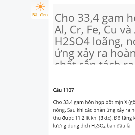
Cho 33,4 gam h
Bật đèn
Al, Cr, Fe, Cu v
H2SO4 loãng, nó
ứng xảy ra hoàn
chất rắn tách r
11,2 lít khí (đkt
của dung dịch s
Câu
1107
khối lượng dun
Cho 33,4 gam hỗn hợp bột mịn X (gồm
là
nóng. Sau khi các phản ứng xảy ra h
thu được 11,2 lít khí (đktc). Độ tăn
lượng dung dịch H
SO
ban đầu là
2
4