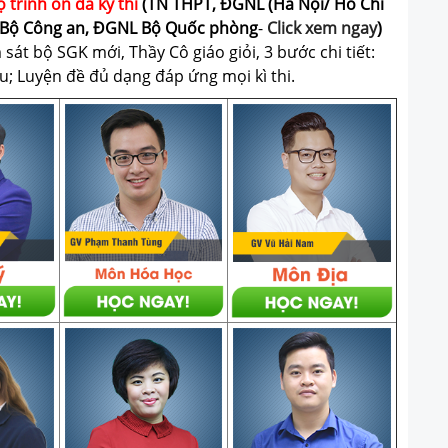
ộ trình ôn đa kỳ thi
(TN THPT, ĐGNL (Hà Nội/ Hồ Chí
Bộ Công an, ĐGNL Bộ Quốc phòng
-
Click xem ngay
)
át bộ SGK mới, Thầy Cô giáo giỏi, 3 bước chi tiết:
u; Luyện đề đủ dạng đáp ứng mọi kì thi.