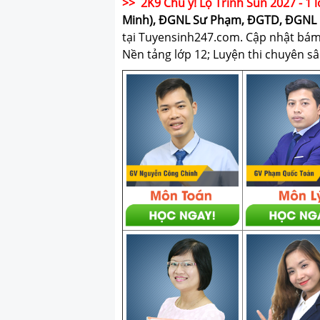
>> 2K9 Chú ý! Lộ Trình Sun 2027 - 1 l
Minh), ĐGNL Sư Phạm, ĐGTD, ĐGNL 
tại Tuyensinh247.com.
Cập nhật bám s
Nền tảng lớp 12; Luyện thi chuyên sâ