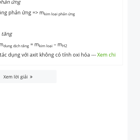
 phản ứng
hông phản ứng => m
kim loại phản ứng
 tăng
 m
= m
– m
dung dịch tăng
kim loại
H2
tác dụng với axit không có tính oxi hóa
---
Xem chi
Xem lời giải