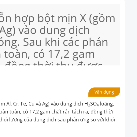
ỗn hợp bột mịn X (gồm
à Ag) vào dung dịch
ng. Sau khi các phản
 toàn, có 17,2 gam
a, đồng thời thu được
c). Độ tăng khối lượng
au phản ứng so với
Vận dụng
g dịch H2SO4 ban đầu
 Al, Cr, Fe, Cu và Ag) vào dung dịch H
SO
loãng,
2
4
oàn toàn, có 17,2 gam chất rắn tách ra, đồng thời
g khối lượng của dung dịch sau phản ứng so với khối