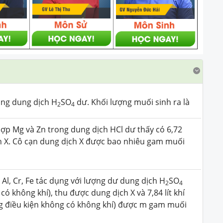
ong dung dịch H
SO
dư. Khối lượng muối sinh ra là
2
4
ợp Mg và Zn trong dung dịch HCl dư thấy có 6,72
dịch X. Cô cạn dung dịch X được bao nhiêu gam muối
Al, Cr, Fe tác dụng với lượng dư dung dịch H
SO
2
4
ó không khí), thu được dung dịch X và 7,84 lít khí
ong điều kiện không có không khí) được m gam muối