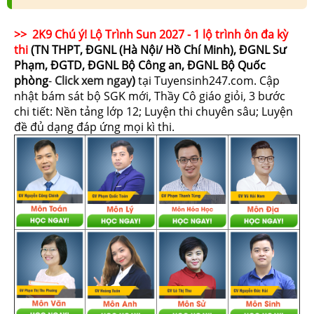
>> 2K9 Chú ý! Lộ Trình Sun 2027 - 1 lộ trình ôn đa kỳ
thi
(TN THPT, ĐGNL (Hà Nội/ Hồ Chí Minh), ĐGNL Sư
Phạm, ĐGTD, ĐGNL Bộ Công an, ĐGNL Bộ Quốc
phòng
-
Click xem ngay
)
tại Tuyensinh247.com.
Cập
nhật bám sát bộ SGK mới, Thầy Cô giáo giỏi, 3 bước
chi tiết: Nền tảng lớp 12; Luyện thi chuyên sâu; Luyện
đề đủ dạng đáp ứng mọi kì thi.