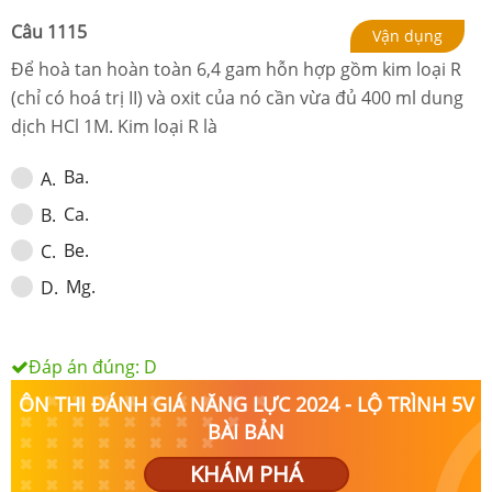
Câu
1115
Vận dụng
Để hoà tan hoàn toàn 6,4 gam hỗn hợp gồm kim loại R
(chỉ có hoá trị II) và oxit của nó cần vừa đủ 400 ml dung
dịch HCl 1M. Kim loại R là
Ba.
A
.
Ca.
B
.
Be.
C
.
Mg.
D
.
Đáp án đúng:
D
ÔN THI ĐÁNH GIÁ NĂNG LỰC 2024 - LỘ TRÌNH 5V
BÀI BẢN
KHÁM PHÁ