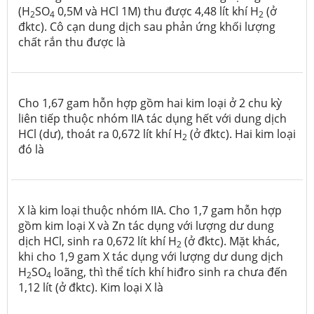
(H
SO
0,5M và HCl 1M) thu được 4,48 lít khí H
(ở
2
4
2
đktc). Cô cạn dung dịch sau phản ứng khối lượng
chất rắn thu được là
Cho 1,67 gam hỗn hợp gồm hai kim loại ở 2 chu kỳ
liên tiếp thuộc nhóm IIA tác dụng hết với dung dịch
HCl (dư), thoát ra 0,672 lít khí H
(ở đktc). Hai kim loại
2
đó là
X là kim loại thuộc nhóm IIA. Cho 1,7 gam hỗn hợp
gồm kim loại X và Zn tác dụng với lượng dư dung
dịch HCl, sinh ra 0,672 lít khí H
(ở đktc). Mặt khác,
2
khi cho 1,9 gam X tác dụng với lượng dư dung dịch
H
SO
loãng, thì thể tích khí hiđro sinh ra chưa đến
2
4
1,12 lít (ở đktc). Kim loại X là