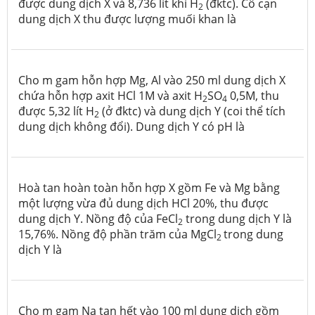
được dung dịch X và 8,736 lít khí H
(đktc). Cô cạn
2
dung dịch X thu được lượng muối khan là
Cho m gam hỗn hợp Mg, Al vào 250 ml dung dịch X
chứa hỗn hợp axit HCl 1M và axit H
SO
0,5M, thu
2
4
được 5,32 lít H
(ở đktc) và dung dịch Y (coi thể tích
2
dung dịch không đổi). Dung dịch Y có pH là
Hoà tan hoàn toàn hỗn hợp X gồm Fe và Mg bằng
một lượng vừa đủ dung dịch HCl 20%, thu được
dung dịch Y. Nồng độ của FeCl
trong dung dịch Y là
2
15,76%. Nồng độ phần trăm của MgCl
trong dung
2
dịch Y là
Cho m gam Na tan hết vào 100 ml dung dịch gồm