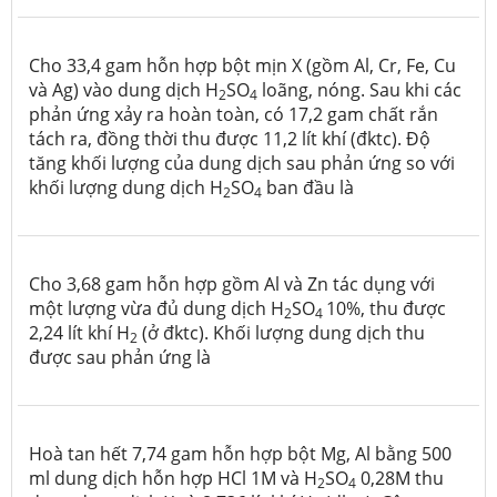
Cho 33,4 gam hỗn hợp bột mịn X (gồm Al, Cr, Fe, Cu
và Ag) vào dung dịch H
SO
loãng, nóng. Sau khi các
2
4
phản ứng xảy ra hoàn toàn, có 17,2 gam chất rắn
tách ra, đồng thời thu được 11,2 lít khí (đktc). Độ
tăng khối lượng của dung dịch sau phản ứng so với
khối lượng dung dịch H
SO
ban đầu là
2
4
Cho 3,68 gam hỗn hợp gồm Al và Zn tác dụng với
một lượng vừa đủ dung dịch H
SO
10%, thu được
2
4
2,24 lít khí H
(ở đktc). Khối lượng dung dịch thu
2
được sau phản ứng là
Hoà tan hết 7,74 gam hỗn hợp bột Mg, Al bằng 500
ml dung dịch hỗn hợp HCl 1M và H
SO
0,28M thu
2
4