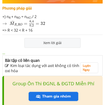
Phương pháp giải
+) n
+ n
= n
/ 2
R
RO
HCl
→
M
¯
R
,
R
O
=
6
,
4
0
,
2
=
32
6
,
4
¯
→
=
=
32
M
,
R
R
O
0
,
2
=> R < 32 < R + 16
Xem lời giải
...
Bài tập có liên quan
Kim loại tác dụng với axit không có tính
Luyện
Ngay
oxi hóa
Group Ôn Thi ĐGNL & ĐGTD Miễn Phí