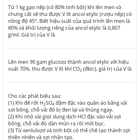
Từ 1 kg gạo nếp (có 80% tinh bột) khi lên men và
chưng cất sẽ thu được V lít ancol etylic (rượu nếp) có
o
nồng độ 45
. Biết hiệu suất của quá trình lên men là
80% và khối lượng riêng của ancol etylic là 0,807
g/ml. Giá trị của V là
Lên men 90 gam glucozo thành ancol etylic với hiệu
suất 70%, thu được V lít khí CO
(đktc). giá trị của V là
2
Cho các phát biểu sau:
(1) Khi để rớt H
SO
đậm đặc vào quần áo bằng vải
2
4
sợi bông, chỗ vải đó bị đen lại và thủng ngay.
(2) Khi nhỏ vài giọt dung dịch HCl đặc vào vải sợi
bông, chỗ vải đó dần mủn ra rồi mới bục.
(3) Từ xenlulozơ và tinh bột có thể chế tạo thành sợi
thiên nhiên và sợi nhân tạo.