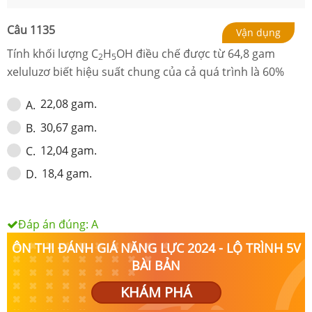
Câu
1135
Vận dụng
Tính khối lượng C
H
OH điều chế được từ 64,8 gam
2
5
xeluluzơ biết hiệu suất chung của cả quá trình là 60%
22,08 gam.
A
.
30,67 gam.
B
.
12,04 gam.
C
.
18,4 gam.
D
.
Đáp án đúng:
A
ÔN THI ĐÁNH GIÁ NĂNG LỰC 2024 - LỘ TRÌNH 5V
BÀI BẢN
KHÁM PHÁ