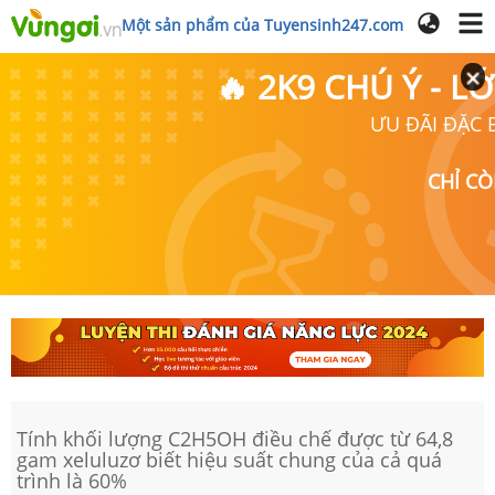
Một sản phẩm của Tuyensinh247.com
🔥 2K9 CHÚ Ý - 
ƯU ĐÃI ĐẶC B
CHỈ C
Tính khối lượng C2H5OH điều chế được từ 64,8
gam xeluluzơ biết hiệu suất chung của cả quá
trình là 60%