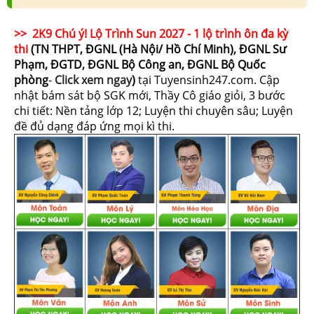
>> 2K9 Chú ý! Lộ Trình Sun 2027 - 1 lộ trình ôn đa kỳ
thi
(TN THPT, ĐGNL (Hà Nội/ Hồ Chí Minh), ĐGNL Sư
Phạm, ĐGTD, ĐGNL Bộ Công an, ĐGNL Bộ Quốc
phòng
-
Click xem ngay
)
tại Tuyensinh247.com.
Cập
nhật bám sát bộ SGK mới, Thầy Cô giáo giỏi, 3 bước
chi tiết: Nền tảng lớp 12; Luyện thi chuyên sâu; Luyện
đề đủ dạng đáp ứng mọi kì thi.