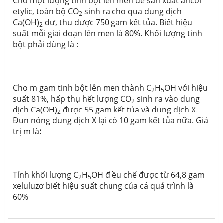
Cho một lượng tinh bột lên men để sản xuất ancol
etylic, toàn bộ CO
sinh ra cho qua dung dịch
2
Ca(OH)
dư, thu được 750 gam kết tủa. Biết hiệu
2
suất mỗi giai đoạn lên men là 80%. Khối lượng tinh
bột phải dùng là :
Cho m gam tinh bột lên men thành C
H
OH với hiệu
2
5
suất 81%, hấp thụ hết lượng CO
sinh ra vào dung
2
dịch Ca(OH)
được 55 gam kết tủa và dung dịch X.
2
Đun nóng dung dịch X lại có 10 gam kết tủa nữa. Giá
trị m là
:
Tính khối lượng C
H
OH điều chế được từ 64,8 gam
2
5
xeluluzơ biết hiệu suất chung của cả quá trình là
60%