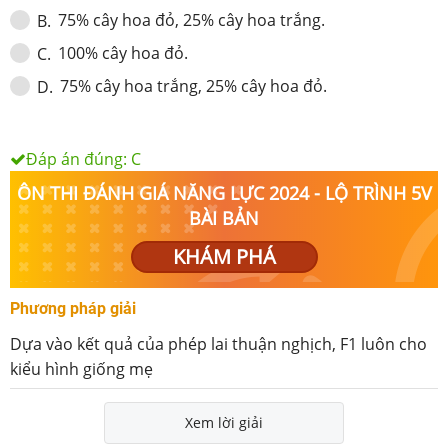
75% cây hoa đỏ, 25% cây hoa trắng.
B
.
100% cây hoa đỏ.
C
.
75% cây hoa trắng, 25% cây hoa đỏ.
D
.
Đáp án đúng:
C
ÔN THI ĐÁNH GIÁ NĂNG LỰC 2024 - LỘ TRÌNH 5V
BÀI BẢN
KHÁM PHÁ
Phương pháp giải
Dựa vào kết quả của phép lai thuận nghịch, F
1
luôn cho
kiểu hình giống mẹ
Xem lời giải