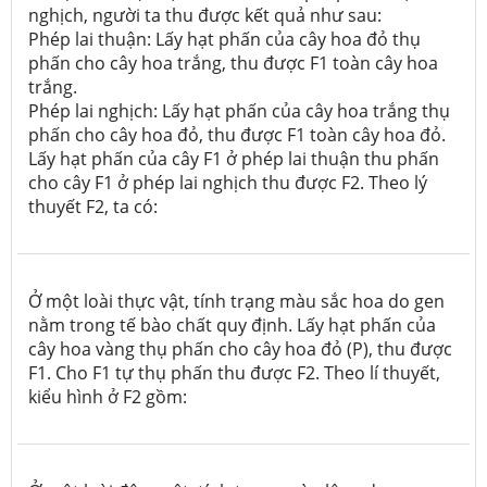
nghịch, người ta thu được kết quả như sau:
Phép lai thuận: Lấy hạt phấn của cây hoa đỏ thụ
phấn cho cây hoa trắng, thu được F
1
toàn cây hoa
trắng.
Phép lai nghịch: Lấy hạt phấn của cây hoa trắng thụ
phấn cho cây hoa đỏ, thu được F
1
toàn cây hoa đỏ.
Lấy hạt phấn của cây F
1
ở phép lai thuận thu phấn
cho cây F
1
ở phép lai nghịch thu được F
2
. Theo lý
thuyết F
2
, ta có:
Ở một loài thực vật, tính trạng màu sắc hoa do gen
nằm trong tế bào chất quy định. Lấy hạt phấn của
cây hoa vàng thụ phấn cho cây hoa đỏ (P), thu được
F
1
. Cho F
1
tự thụ phấn thu được F
2
. Theo lí thuyết,
kiểu hình ở F
2
gồm: