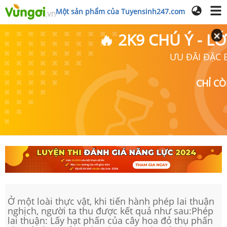
Một sản phẩm của Tuyensinh247.com
🔥 2K9 CHÚ Ý - 
ƯU ĐÃI ĐẶC B
CHỈ C
Ở một loài thực vật, khi tiến hành phép lai thuận
nghịch, người ta thu được kết quả như sau:Phép
lai thuận: Lấy hạt phấn của cây hoa đỏ thụ phấn