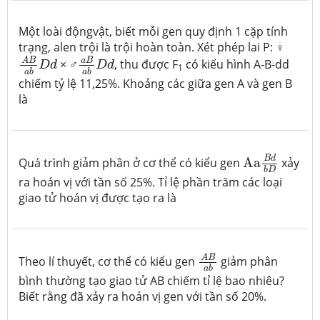
Một loài độngvật, biết mỗi gen quy định 1 cặp tính
trạng, alen trội là trội hoàn toàn. Xét phép lai P: ♀
A
B
a
b
D
d
a
B
a
b
D
d
a
B
A
B
× ♂
, thu được F
có kiểu hình A-B-dd
D
d
D
d
1
a
b
a
b
chiếm tỷ lệ 11,25%. Khoảng các giữa gen A và gen B
là
Aa
B
d
b
D
B
d
Quá trình giảm phân ở cơ thể có kiểu gen
Aa
xảy
b
D
ra hoán vị với tần số 25%. Tỉ lệ phần trăm các loại
giao tử hoán vị được tạo ra là
A
B
a
b
A
B
Theo lí thuyết, cơ thể có kiểu gen
giảm phân
a
b
bình thường tạo giao tử AB chiếm tỉ lệ bao nhiêu?
Biết rằng đã xảy ra hoán vị gen với tần số 20%.