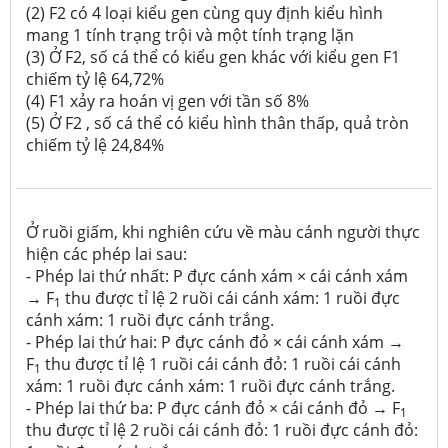
(2)
F2 có 4 loại kiểu gen cùng quy định kiểu hình
mang 1 tính trạng trội và một tính trạng lặn
(3)
Ở F2, số cá thể có kiểu gen khác với kiểu gen F1
chiếm tỷ lệ 64,72%
(4)
F1 xảy ra hoán vị gen với tần số 8%
(5)
Ở F2 , số cá thể có kiểu hình thân thấp, quả tròn
chiếm tỷ lệ 24,84%
Ở ruồi giấm, khi nghiên cứu về màu cánh người thực
hiện các phép lai sau:
- Phép lai thứ nhất: P đực cánh xám × cái cánh xám
→ F
thu được tỉ lệ 2 ruồi cái cánh xám: 1 ruồi đực
1
cánh xám: 1 ruồi đực cánh trắng.
- Phép lai thứ hai: P đực cánh đỏ × cái cánh xám →
F
thu được tỉ lệ 1 ruồi cái cánh đỏ: 1 ruồi cái cánh
1
xám: 1 ruồi đực cánh xám: 1 ruồi đực cánh trắng.
- Phép lai thứ ba: P đực cánh đỏ × cái cánh đỏ → F
1
thu được tỉ lệ 2 ruồi cái cánh đỏ: 1 ruồi đực cánh đỏ: