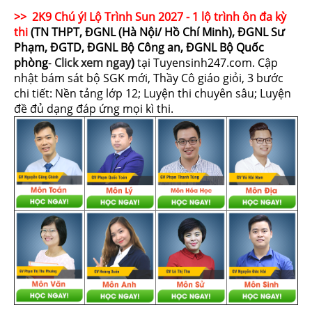
>> 2K9 Chú ý! Lộ Trình Sun 2027 - 1 lộ trình ôn đa kỳ
thi
(TN THPT, ĐGNL (Hà Nội/ Hồ Chí Minh), ĐGNL Sư
Phạm, ĐGTD, ĐGNL Bộ Công an, ĐGNL Bộ Quốc
phòng
-
Click xem ngay
)
tại Tuyensinh247.com.
Cập
nhật bám sát bộ SGK mới, Thầy Cô giáo giỏi, 3 bước
chi tiết: Nền tảng lớp 12; Luyện thi chuyên sâu; Luyện
đề đủ dạng đáp ứng mọi kì thi.