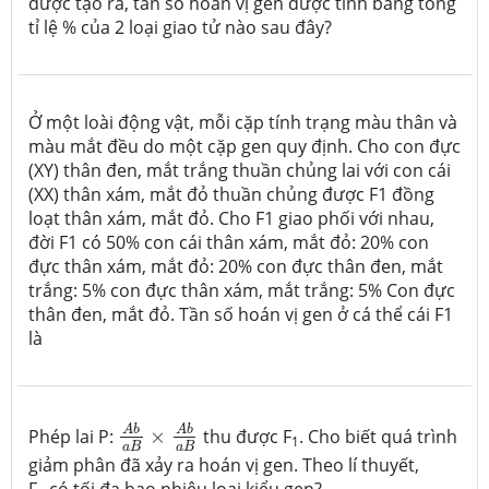
được tạo ra, tần số hoán vị gen được tính bằng tổng
tỉ lệ % của 2 loại giao tử nào sau đây?
Ở một loài động vật, mỗi cặp tính trạng màu thân và
màu mắt đều do một cặp gen quy định. Cho con đực
(XY) thân đen, mắt trắng thuần chủng lai với con cái
(XX) thân xám, mắt đỏ thuần chủng được F1 đồng
loạt thân xám, mắt đỏ. Cho F1 giao phối với nhau,
đời F1 có 50% con cái thân xám, mắt đỏ: 20% con
đực thân xám, mắt đỏ: 20% con đực thân đen, mắt
trắng: 5% con đực thân xám, mắt trắng: 5% Con đực
thân đen, mắt đỏ. Tần số hoán vị gen ở cá thể cái F1
là
A
b
a
B
×
A
b
a
B
A
b
A
b
Phép lai P:
×
thu được F
. Cho biết quá trình
1
a
B
a
B
giảm phân đã xảy ra hoán vị gen. Theo lí thuyết,