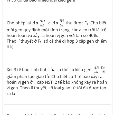
F
có tối đa bao nhiêu loại kiểu gen?
1
A
a
B
D
b
d
×
A
a
B
d
b
d
B
d
B
D
Cho phép lai
×
thu được F
. Cho biết
A
a
A
a
1
b
d
b
d
mỗi gen quy định một tính trạng, các alen trội là trội
hoàn toàn và xảy ra hoán vị gen với tần số 40%.
Theo lí thuyết ở F
, số cá thể dị hợp 3 cặp gen chiếm
1
tỉ lệ
A
B
a
b
D
e
d
D
e
A
B
Xét 3 tế bào sinh tinh của cơ thể có kiểu gen
d
E
a
b
giảm phân tạo giao tử. Cho biết có 1 tế bào xảy ra
hoán vị gen ở 1 cặp NST; 2 tế bào không xảy ra hoán
vị gen. Theo lí thuyết, số loại giao tử tối đa được tạo
ra là