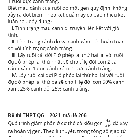
1 ruồi đực cánh trắng.
Biết màu cánh của ruồi do một gen quy định, không
xảy ra đột biến. Theo kết quả mày có bao nhiêu kết
luận sau đây đúng?
I. Tính trạng màu cánh di truyền liên kết với giới
tính.
II. Tính trạng cánh đỏ và cánh xám trội hoàn toàn
so với tính trạng cánh trắng.
III. Lấy ruồi cái đời P ở phép lai thứ hai lai với ruồi
đực ở phép lai thứ nhất sẽ cho tỉ lệ đời con 2 cái
cánh xám: 1 đực cánh xám: 1 đực cánh trắng.
IV. Lấy ruồi cái đời P ở phép lai thứ hai lai với ruồi
đực ở phép lai thứ ba sẽ cho tỉ lệ đời con 50% cánh
xám: 25% cánh đỏ: 25% cánh trắng.
Đề thi THPT QG – 2021, mã đề 206
A
b
a
B
A
b
Quá trình giảm phân ở cơ thể có kiểu gen
đã xảy
a
B
ra hoán vị gen. Theo lí thuyết, trong tổng số giao tử