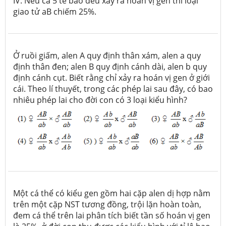
IV. Nếu cả 5 tế bào đều xảy ra hoán vị gen thì loại
giao tử aB chiếm 25%.
Ở ruồi giấm, alen A quy định thân xám, alen a quy
định thân đen; alen B quy định cánh dài, alen b quy
định cánh cụt. Biết rằng chỉ xảy ra hoán vị gen ở giới
cái. Theo lí thuyết, trong các phép lai sau đây, có bao
nhiêu phép lai cho đời con có 3 loại kiểu hình?
Một cá thể có kiểu gen gồm hai cặp alen dị hợp nằm
trên một cặp NST tương đồng, trội lặn hoàn toàn,
đem cá thể trên lai phân tích biết tần số hoán vị gen