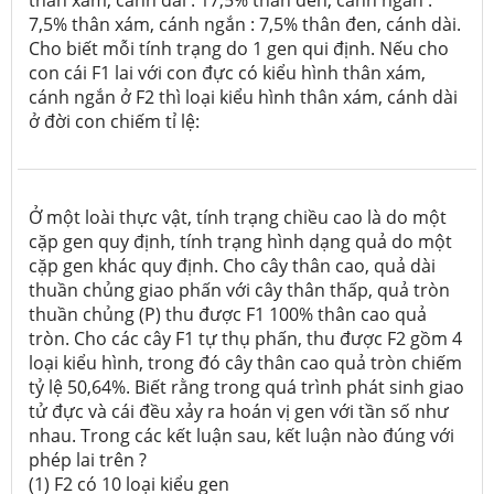
thân xám, cánh dài : 17,5% thân đen, cánh ngắn :
7,5% thân xám, cánh ngắn : 7,5% thân đen, cánh dài.
Cho biết mỗi tính trạng do 1 gen qui định. Nếu cho
con cái F1 lai với con đực có kiểu hình thân xám,
cánh ngắn ở F2 thì loại kiểu hình thân xám, cánh dài
ở đời con chiếm tỉ lệ:
Ở một loài thực vật, tính trạng chiều cao là do một
cặp gen quy định, tính trạng hình dạng quả do một
cặp gen khác quy định. Cho cây thân cao, quả dài
thuần chủng giao phấn với cây thân thấp, quả tròn
thuần chủng (P) thu được F1 100% thân cao quả
tròn. Cho các cây F1 tự thụ phấn, thu được F2 gồm 4
loại kiểu hình, trong đó cây thân cao quả tròn chiếm
tỷ lệ 50,64%. Biết rằng trong quá trình phát sinh giao
tử đực và cái đều xảy ra hoán vị gen với tần số như
nhau. Trong các kết luận sau, kết luận nào đúng với
phép lai trên ?
(1)
F2 có 10 loại kiểu gen