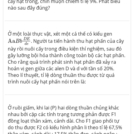
cây hạt trong, chín muộn chiếm tỉ lệ 9%. Phát biểu
nào sau đây đúng?
Ở một loài thực vật, xét một cá thể có kiểu gen
Aa
B
b
D
E
d
e
D
E
Aa
. Người ta tiến hành thu hạt phấn của cây
B
b
d
e
này rồi nuôi cấy trong điều kiện thí nghiệm, sau đó
gây lưỡng bội hóa thành công toàn bộ các hạt phấn.
Cho rằng quá trình phát sinh hạt phấn đã xảy ra
hoán vị gen giữa các alen D và d với tần số 20%.
Theo lí thuyết, tỉ lệ dòng thuần thu được từ quá
trình nuôi cấy hạt phấn nói trên là:
Ở ruồi giấm, khi lai (P) hai dòng thuần chủng khác
nhau bởi cặp các tính trạng tương phản được F1
đồng loạt thân xám, cánh dài. Cho F1 giao phối tự
do thu được F2 có kiểu hình phân li theo tỉ lệ 67,5%