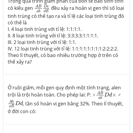
Trong quá trình giảm phân của bốn tế bào sinh tinh
A
B
a
b
D
e
d
E
D
e
A
B
có kiểu gen
đều xảy ra hoán vị gen thì số loại
d
E
a
b
tinh trùng có thể tạo ra và tỉ lệ các loại tinh trùng đó
có thể là
I. 4 loại tinh trùng với tỉ lệ: 1:1:1:1.
II. 8 loại tinh trùng với tỉ lệ: 3:3:3:3:1:1:1:1.
III. 2 loại tinh trùng với tỉ lệ: 1:1.
IV. 12 loại tinh trùng với tỉ lệ: 1:1:1:1:1:1:1:1:2:2:2:2.
Theo lí thuyết, có bao nhiêu trường hợp ở trên có
thể xảy ra?
Ở ruồi giấm, mỗi gen quy định một tính trạng, alen
A
B
a
b
D
d
×
A
B
trội là trội hoàn toàn. Cho phép lai: P: ♀
×
♂
D
d
A
b
a
B
D
d
a
b
A
b
, tần số hoán vị gen bằng 32%. Theo lí thuyết,
D
d
a
B
ở đời con có: