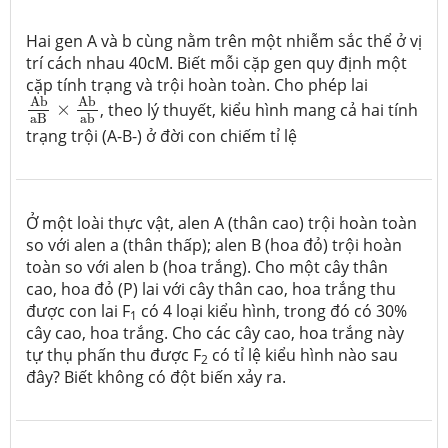
Hai gen A và b cùng nằm trên một nhiễm sắc thể ở vị
trí cách nhau 40cM. Biết mỗi cặp gen quy định một
cặp tính trạng và trội hoàn toàn. Cho phép lai
Ab
aB
×
Ab
ab
Ab
Ab
×
, theo lý thuyết, kiểu hình mang cả hai tính
aB
ab
trạng trội (A-B-) ở đời con chiếm tỉ lệ
Ở một loài thực vật, alen A (thân cao) trội hoàn toàn
so với alen a (thân thấp); alen B (hoa đỏ) trội hoàn
toàn so với alen b (hoa trắng). Cho một cây thân
cao, hoa đỏ (P) lai với cây thân cao, hoa trắng thu
được con lai F
có 4 loại kiểu hình, trong đó có 30%
1
cây cao, hoa trắng. Cho các cây cao, hoa trắng này
tự thụ phấn thu được F
có tỉ lệ kiểu hình nào sau
2
đây? Biết không có đột biến xảy ra.