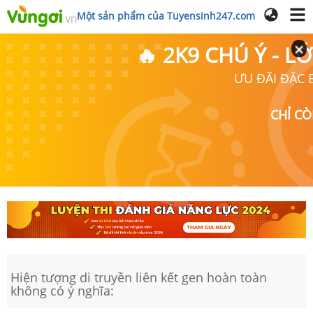
Một sản phẩm của Tuyensinh247.com
🔥 2K9 CHÚ Ý - 
ƯU ĐÃI ĐẶC B
CHỈ C
Hiện tượng di truyền liên kết gen hoàn toàn
không có ý nghĩa: