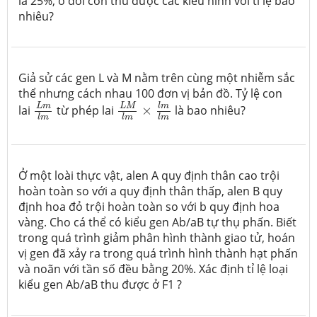
là 25%, ở đời con thu được các kiểu hình với tỉ lệ bao
nhiêu?
Giả sử các gen L và M nằm trên cùng một nhiễm sắc
thể nhưng cách nhau 100 đơn vị bản đồ. Tỷ lệ con
L
M
l
m
×
l
m
l
m
L
m
l
m
l
m
L
m
L
M
lai
từ phép lai
×
là bao nhiêu?
l
m
l
m
l
m
Ở một loài thực vật, alen A quy định thân cao trội
hoàn toàn so với a quy định thân thấp, alen B quy
định hoa đỏ trội hoàn toàn so với b quy định hoa
vàng. Cho cá thể có kiểu gen Ab/aB tự thụ phấn. Biết
trong quá trình giảm phân hình thành giao tử, hoán
vị gen đã xảy ra trong quá trình hình thành hạt phấn
và noãn với tần số đều bằng 20%. Xác định tỉ lệ loại
kiểu gen Ab/aB thu được ở F1 ?