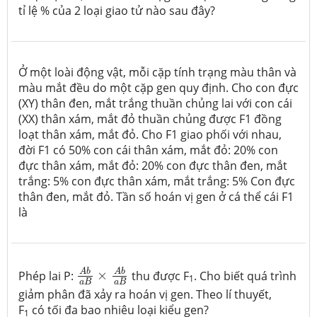
tỉ lệ % của 2 loại giao tử nào sau đây?
Ở một loài động vật, mỗi cặp tính trạng màu thân và
màu mắt đều do một cặp gen quy định. Cho con đực
(XY) thân đen, mắt trắng thuần chủng lai với con cái
(XX) thân xám, mắt đỏ thuần chủng được F1 đồng
loạt thân xám, mắt đỏ. Cho F1 giao phối với nhau,
đời F1 có 50% con cái thân xám, mắt đỏ: 20% con
đực thân xám, mắt đỏ: 20% con đực thân đen, mắt
trắng: 5% con đực thân xám, mắt trắng: 5% Con đực
thân đen, mắt đỏ. Tần số hoán vị gen ở cá thể cái F1
là
A
b
a
B
×
A
b
a
B
A
b
A
b
Phép lai P:
×
thu được F
. Cho biết quá trình
1
a
B
a
B
giảm phân đã xảy ra hoán vị gen. Theo lí thuyết,
F
có tối đa bao nhiêu loại kiểu gen?
1