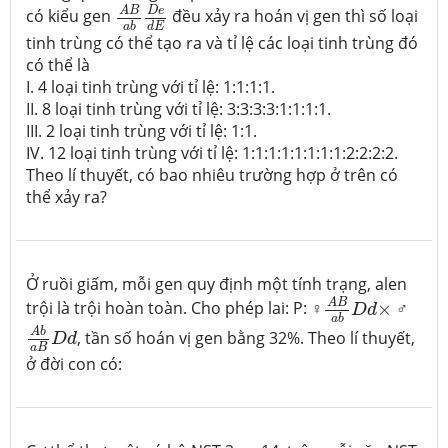
A
B
a
b
D
e
d
E
D
e
A
B
có kiểu gen
đều xảy ra hoán vị gen thì số loại
d
E
a
b
tinh trùng có thể tạo ra và tỉ lệ các loại tinh trùng đó
có thể là
I. 4 loại tinh trùng với tỉ lệ: 1:1:1:1.
II. 8 loại tinh trùng với tỉ lệ: 3:3:3:3:1:1:1:1.
III. 2 loại tinh trùng với tỉ lệ: 1:1.
IV. 12 loại tinh trùng với tỉ lệ: 1:1:1:1:1:1:1:1:2:2:2:2.
Theo lí thuyết, có bao nhiêu trường hợp ở trên có
thể xảy ra?
Ở ruồi giấm, mỗi gen quy định một tính trạng, alen
A
B
a
b
D
d
×
A
B
trội là trội hoàn toàn. Cho phép lai: P: ♀
×
♂
D
d
A
b
a
B
D
d
a
b
A
b
, tần số hoán vị gen bằng 32%. Theo lí thuyết,
D
d
a
B
ở đời con có: