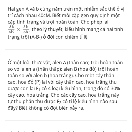
Hai gen A và b cùng nằm trên một nhiễm sắc thể ở vị
trí cách nhau 40cM. Biết mỗi cặp gen quy định một
cặp tính trạng và trội hoàn toàn. Cho phép lai
Ab
aB
×
Ab
ab
Ab
Ab
×
, theo lý thuyết, kiểu hình mang cả hai tính
aB
ab
trạng trội (A-B-) ở đời con chiếm tỉ lệ
Ở một loài thực vật, alen A (thân cao) trội hoàn toàn
so với alen a (thân thấp); alen B (hoa đỏ) trội hoàn
toàn so với alen b (hoa trắng). Cho một cây thân
cao, hoa đỏ (P) lai với cây thân cao, hoa trắng thu
được con lai F
có 4 loại kiểu hình, trong đó có 30%
1
cây cao, hoa trắng. Cho các cây cao, hoa trắng này
tự thụ phấn thu được F
có tỉ lệ kiểu hình nào sau
2
đây? Biết không có đột biến xảy ra.