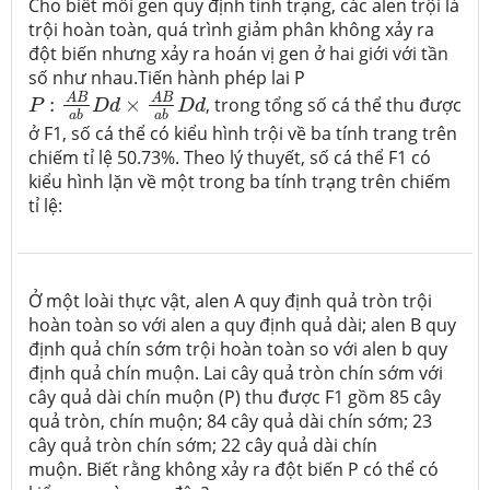
Cho biết mỗi gen quy định tình trạng, các alen trội là
trội hoàn toàn, quá trình giảm phân không xảy ra
đột biến nhưng xảy ra hoán vị gen ở hai giới với tần
số như nhau.
Tiến hành phép lai P
P
:
A
B
a
b
D
d
×
A
B
a
b
D
d
A
B
A
B
:
×
, trong tổng số cá thể thu được
P
D
d
D
d
a
b
a
b
ở F1, số cá thể có kiểu hình trội về ba tính trang trên
chiếm tỉ lệ 50.73%. Theo lý thuyết, số cá thể F1 có
kiểu hình lặn về một trong ba tính trạng trên chiếm
tỉ lệ:
Ở một loài thực vật, alen A quy định quả tròn trội
hoàn toàn so với alen a quy định quả dài; alen B quy
định quả chín sớm trội hoàn toàn so với alen b quy
định quả chín muộn. Lai cây quả tròn chín sớm với
cây quả dài chín muộn (P) thu được F
1
gồm 85 cây
quả tròn, chín muộn; 84 cây quả dài chín sớm; 23
cây quả tròn chín sớm; 22 cây quả dài chín
muộn. Biết rằng không xảy ra đột biến P có thể có