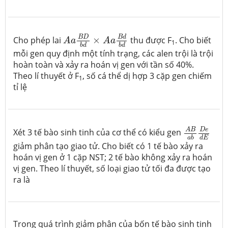
A
a
B
D
b
d
×
A
a
B
d
b
d
B
d
B
D
Cho phép lai
×
thu được F
. Cho biết
A
a
A
a
1
b
d
b
d
mỗi gen quy định một tính trạng, các alen trội là trội
hoàn toàn và xảy ra hoán vị gen với tần số 40%.
Theo lí thuyết ở F
, số cá thể dị hợp 3 cặp gen chiếm
1
tỉ lệ
A
B
a
b
D
e
d
D
e
A
B
Xét 3 tế bào sinh tinh của cơ thể có kiểu gen
d
E
a
b
giảm phân tạo giao tử. Cho biết có 1 tế bào xảy ra
hoán vị gen ở 1 cặp NST; 2 tế bào không xảy ra hoán
vị gen. Theo lí thuyết, số loại giao tử tối đa được tạo
ra là
Trong quá trình giảm phân của bốn tế bào sinh tinh