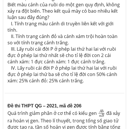
Biết màu cánh của ruồi do một gen quy định, không
xảy ra đột biến. Theo kết quả mày có bao nhiêu kết
luận sau đây đúng?
I. Tính trạng màu cánh di truyền liên kết với giới
tính.
II. Tính trạng cánh đỏ và cánh xám trội hoàn toàn
so với tính trạng cánh trắng.
III. Lấy ruồi cái đời P ở phép lai thứ hai lai với ruồi
đực ở phép lai thứ nhất sẽ cho tỉ lệ đời con 2 cái
cánh xám: 1 đực cánh xám: 1 đực cánh trắng.
IV. Lấy ruồi cái đời P ở phép lai thứ hai lai với ruồi
đực ở phép lai thứ ba sẽ cho tỉ lệ đời con 50% cánh
xám: 25% cánh đỏ: 25% cánh trắng.
Đề thi THPT QG – 2021, mã đề 206
A
b
a
B
A
b
Quá trình giảm phân ở cơ thể có kiểu gen
đã xảy
a
B
ra hoán vị gen. Theo lí thuyết, trong tổng số giao tử
được tạo ra, tần số hoán vị gen được tính bằng tổng