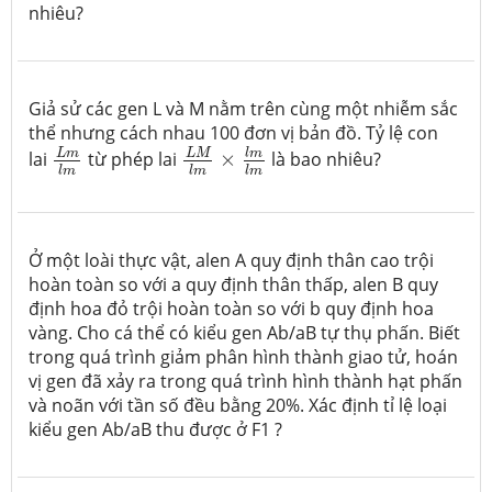
nhiêu?
Giả sử các gen L và M nằm trên cùng một nhiễm sắc
thể nhưng cách nhau 100 đơn vị bản đồ. Tỷ lệ con
L
M
l
m
×
l
m
l
m
L
m
l
m
l
m
L
m
L
M
lai
từ phép lai
×
là bao nhiêu?
l
m
l
m
l
m
Ở một loài thực vật, alen A quy định thân cao trội
hoàn toàn so với a quy định thân thấp, alen B quy
định hoa đỏ trội hoàn toàn so với b quy định hoa
vàng. Cho cá thể có kiểu gen Ab/aB tự thụ phấn. Biết
trong quá trình giảm phân hình thành giao tử, hoán
vị gen đã xảy ra trong quá trình hình thành hạt phấn
và noãn với tần số đều bằng 20%. Xác định tỉ lệ loại
kiểu gen Ab/aB thu được ở F1 ?