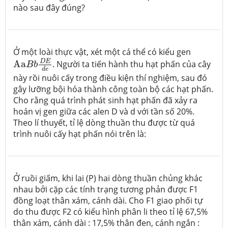
nào sau đây đúng?
Ở một loài thực vật, xét một cá thể có kiểu gen
Aa
B
b
D
E
d
e
D
E
Aa
. Người ta tiến hành thu hạt phấn của cây
B
b
d
e
này rồi nuôi cấy trong điều kiện thí nghiệm, sau đó
gây lưỡng bội hóa thành công toàn bộ các hạt phấn.
Cho rằng quá trình phát sinh hạt phấn đã xảy ra
hoán vị gen giữa các alen D và d với tần số 20%.
Theo lí thuyết, tỉ lệ dòng thuần thu được từ quá
trình nuôi cấy hạt phấn nói trên là:
Ở ruồi giấm, khi lai (P) hai dòng thuần chủng khác
nhau bởi cặp các tính trạng tương phản được F1
đồng loạt thân xám, cánh dài. Cho F1 giao phối tự
do thu được F2 có kiểu hình phân li theo tỉ lệ 67,5%
thân xám, cánh dài : 17,5% thân đen, cánh ngắn :