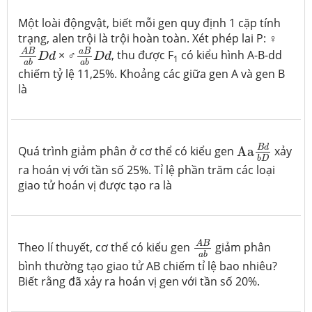
Một loài độngvật, biết mỗi gen quy định 1 cặp tính
trạng, alen trội là trội hoàn toàn. Xét phép lai P: ♀
A
B
a
b
D
d
a
B
a
b
D
d
a
B
A
B
× ♂
, thu được F
có kiểu hình A-B-dd
D
d
D
d
1
a
b
a
b
chiếm tỷ lệ 11,25%. Khoảng các giữa gen A và gen B
là
Aa
B
d
b
D
B
d
Quá trình giảm phân ở cơ thể có kiểu gen
Aa
xảy
b
D
ra hoán vị với tần số 25%. Tỉ lệ phần trăm các loại
giao tử hoán vị được tạo ra là
A
B
a
b
A
B
Theo lí thuyết, cơ thể có kiểu gen
giảm phân
a
b
bình thường tạo giao tử AB chiếm tỉ lệ bao nhiêu?
Biết rằng đã xảy ra hoán vị gen với tần số 20%.