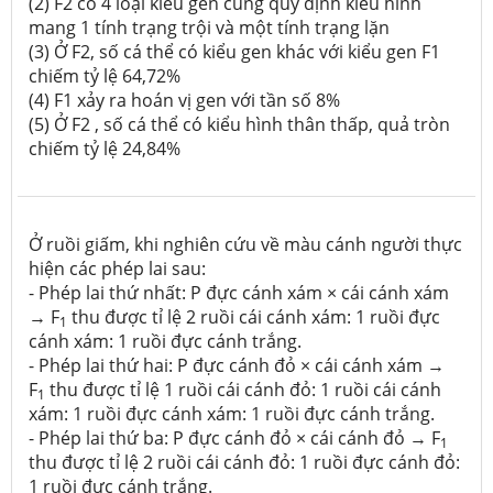
(2)
F2 có 4 loại kiểu gen cùng quy định kiểu hình
mang 1 tính trạng trội và một tính trạng lặn
(3)
Ở F2, số cá thể có kiểu gen khác với kiểu gen F1
chiếm tỷ lệ 64,72%
(4)
F1 xảy ra hoán vị gen với tần số 8%
(5)
Ở F2 , số cá thể có kiểu hình thân thấp, quả tròn
chiếm tỷ lệ 24,84%
Ở ruồi giấm, khi nghiên cứu về màu cánh người thực
hiện các phép lai sau:
- Phép lai thứ nhất: P đực cánh xám × cái cánh xám
→ F
thu được tỉ lệ 2 ruồi cái cánh xám: 1 ruồi đực
1
cánh xám: 1 ruồi đực cánh trắng.
- Phép lai thứ hai: P đực cánh đỏ × cái cánh xám →
F
thu được tỉ lệ 1 ruồi cái cánh đỏ: 1 ruồi cái cánh
1
xám: 1 ruồi đực cánh xám: 1 ruồi đực cánh trắng.
- Phép lai thứ ba: P đực cánh đỏ × cái cánh đỏ → F
1
thu được tỉ lệ 2 ruồi cái cánh đỏ: 1 ruồi đực cánh đỏ:
1 ruồi đực cánh trắng.