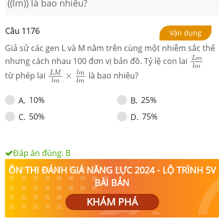
((lm)) là bao nhiêu?
Câu
1176
Vận dụng
Giả sử các gen L và M nằm trên cùng một nhiễm sắc thể
L
m
l
m
L
m
nhưng cách nhau 100 đơn vị bản đồ. Tỷ lệ con lai
L
M
l
m
×
l
m
l
m
l
m
l
m
L
M
từ phép lai
×
là bao nhiêu?
l
m
l
m
10%
25%
A
.
B
.
50%
75%
C
.
D
.
Đáp án đúng:
B
ÔN THI ĐÁNH GIÁ NĂNG LỰC 2024 - LỘ TRÌNH 5V
BÀI BẢN
KHÁM PHÁ