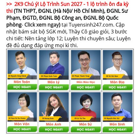
>> 2K9 Chú ý! Lộ Trình Sun 2027 - 1 lộ trình ôn đa kỳ
thi
(TN THPT, ĐGNL (Hà Nội/ Hồ Chí Minh), ĐGNL Sư
Phạm, ĐGTD, ĐGNL Bộ Công an, ĐGNL Bộ Quốc
phòng
-
Click xem ngay
)
tại Tuyensinh247.com.
Cập
nhật bám sát bộ SGK mới, Thầy Cô giáo giỏi, 3 bước
chi tiết: Nền tảng lớp 12; Luyện thi chuyên sâu; Luyện
đề đủ dạng đáp ứng mọi kì thi.