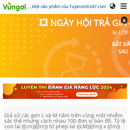
Một sản phẩm của Tuyensinh247.com
💥 NGÀY HỘI TRẢ GI
🎯 LỚP
BẮT Đ
SAU
Giả sử các gen L và M nằm trên cùng một nhiễm
sắc thể nhưng cách nhau 100 đơn vị bản đồ. Tỷ lệ
con lai ((Lm))((lm)) từ phép lai ((LM))((lm)) x ((lm))