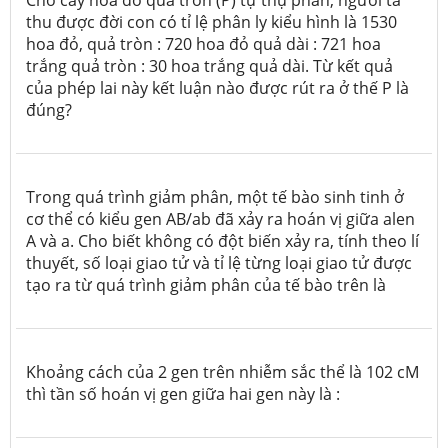
Cho cây hoa đỏ quả tròn (P) tự thụ phấn, người ta
thu được đời con có tỉ lệ phân ly kiểu hình là 1530
hoa đỏ, quả tròn : 720 hoa đỏ quả dài : 721 hoa
trắng quả tròn : 30 hoa trắng quả dài. Từ kết quả
của phép lai này kết luận nào được rút ra ở thế P là
đúng?
Trong quá trình giảm phân, một tế bào sinh tinh ở
cơ thể có kiểu gen AB/ab đã xảy ra hoán vị giữa alen
A và a. Cho biết không có đột biến xảy ra, tính theo lí
thuyết, số loại giao tử và tỉ lệ từng loại giao tử được
tạo ra từ quá trình giảm phân của tế bào trên là
Khoảng cách của 2 gen trên nhiễm sắc thể là 102 cM
thì tần số hoán vị gen giữa hai gen này là :