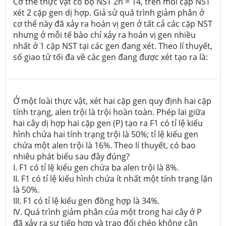
Cơ thể thực vật có bộ NST 2n = 14, trên mỗi cặp NST
xét 2 cặp gen dị hợp. Giả sử quá trình giảm phân ở
cơ thể này đã xảy ra hoán vị gen ở tất cả các cặp NST
nhưng ở mỗi tế bào chỉ xảy ra hoán vị gen nhiều
nhất ở 1 cặp NST tại các gen đang xét. Theo lí thuyết,
số giao tử tối đa về các gen đang được xét tạo ra là:
Ở một loài thực vật, xét hai cặp gen quy định hai cặp
tính trạng, alen trội là trội hoàn toàn. Phép lai giữa
hai cây dị hợp hai cặp gen (P) tạo ra F1 có tỉ lệ kiểu
hình chứa hai tính trạng trội là 50%; tỉ lệ kiểu gen
chứa một alen trội là 16%. Theo lí thuyết, có bao
nhiêu phát biểu sau đây đúng?
I. F1 có tỉ lệ kiểu gen chứa ba alen trội là 8%.
II. F1 có tỉ lệ kiểu hình chứa ít nhất một tính trạng lặn
là 50%.
III. F1 có tỉ lệ kiểu gen đồng hợp là 34%.
IV. Quá trình giảm phân của một trong hai cây ở P
đã xảy ra sự tiếp hợp và trao đổi chéo không cân