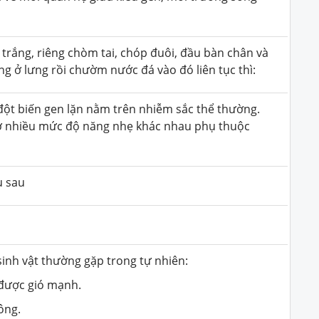
trắng, riêng chòm tai, chóp đuôi, đầu bàn chân và
g ở lưng rồi chườm nước đá vào đó liên tục thì:
đột biến gen lặn nằm trên nhiễm sắc thể thường.
 ở nhiều mức độ năng nhẹ khác nhau phụ thuộc
u sau
sinh vật thường gặp trong tự nhiên:
 được gió mạnh.
ông.