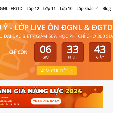
GNL - ĐGTD
Lớp 12
Lớp 11
Lớp 10
Lớp khác
Blog
Ú Ý - LỚP LIVE ÔN ĐGNL & ĐGT
U ĐÃI ĐẶC BIỆT - GIẢM 50% HỌC PHÍ CHỈ CHO 300 SU
06
33
43
CHỈ CÒN
GIỜ
PHÚT
GIÂY
XEM CHI TIẾT