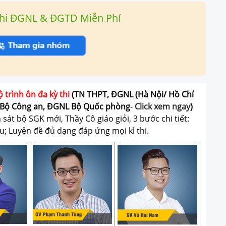
hi ĐGNL & ĐGTD Miễn Phí
ộ trình ôn đa kỳ thi
(TN THPT, ĐGNL (Hà Nội/ Hồ Chí
Bộ Công an, ĐGNL Bộ Quốc phòng
-
Click xem ngay
)
át bộ SGK mới, Thầy Cô giáo giỏi, 3 bước chi tiết:
u; Luyện đề đủ dạng đáp ứng mọi kì thi.