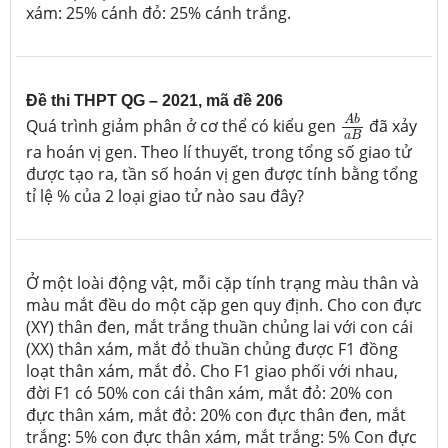
xám: 25% cánh đỏ: 25% cánh trắng.
Đề thi THPT QG – 2021, mã đề 206
A
b
a
B
A
b
Quá trình giảm phân ở cơ thể có kiểu gen
đã xảy
a
B
ra hoán vị gen. Theo lí thuyết, trong tổng số giao tử
được tạo ra, tần số hoán vị gen được tính bằng tổng
tỉ lệ % của 2 loại giao tử nào sau đây?
Ở một loài động vật, mỗi cặp tính trạng màu thân và
màu mắt đều do một cặp gen quy định. Cho con đực
(XY) thân đen, mắt trắng thuần chủng lai với con cái
(XX) thân xám, mắt đỏ thuần chủng được F1 đồng
loạt thân xám, mắt đỏ. Cho F1 giao phối với nhau,
đời F1 có 50% con cái thân xám, mắt đỏ: 20% con
đực thân xám, mắt đỏ: 20% con đực thân đen, mắt
trắng: 5% con đực thân xám, mắt trắng: 5% Con đực