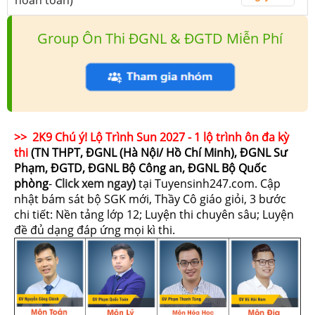
Group Ôn Thi ĐGNL & ĐGTD Miễn Phí
>> 2K9 Chú ý! Lộ Trình Sun 2027 - 1 lộ trình ôn đa kỳ
thi
(TN THPT, ĐGNL (Hà Nội/ Hồ Chí Minh), ĐGNL Sư
Phạm, ĐGTD, ĐGNL Bộ Công an, ĐGNL Bộ Quốc
phòng
-
Click xem ngay
)
tại Tuyensinh247.com.
Cập
nhật bám sát bộ SGK mới, Thầy Cô giáo giỏi, 3 bước
chi tiết: Nền tảng lớp 12; Luyện thi chuyên sâu; Luyện
đề đủ dạng đáp ứng mọi kì thi.