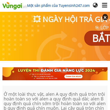
Một sản phẩm của Tuyensinh247.com
💥 NGÀY HỘI TRẢ GI
🎯 LỚP
BẮT
Ở một loài thực vật, alen A quy định quả tròn trội
hoàn toàn so với alen a quy định quả dài; alen B
quy định quả chín sớm trội hoàn toàn so với alen
b quy định quả chín muộn. Lai cây quả tròn chín