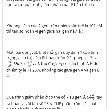
tạo ra từ quá trình giảm phân của tế bào trên là
Khoảng cách của 2 gen trên nhiễm sắc thể là 102 cM
thì tần số hoán vị gen giữa hai gen này là :
Một loài độngvật, biết mỗi gen quy định 1 cặp tính
trạng, alen trội là trội hoàn toàn. Xét phép lai P: ♀
A
B
a
b
D
d
a
B
a
b
D
d
a
B
A
B
× ♂
, thu được F
có kiểu hình A-B-dd
D
d
D
d
1
a
b
a
b
chiếm tỷ lệ 11,25%. Khoảng các giữa gen A và gen B
là
Aa
B
d
b
D
B
d
Quá trình giảm phân ở cơ thể có kiểu gen
Aa
xảy
b
D
ra hoán vị với tần số 25%. Tỉ lệ phần trăm các loại
giao tử hoán vị được tạo ra là