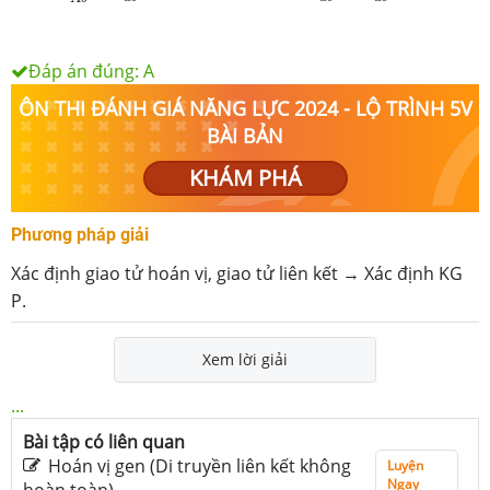
Đáp án đúng:
A
ÔN THI ĐÁNH GIÁ NĂNG LỰC 2024 - LỘ TRÌNH 5V
BÀI BẢN
KHÁM PHÁ
Phương pháp giải
Xác định giao tử hoán vị, giao tử liên kết → Xác định KG
P.
Xem lời giải
...
Bài tập có liên quan
Hoán vị gen (Di truyền liên kết không
Luyện
Ngay
hoàn toàn)