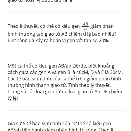
A
B
a
b
A
B
Theo lí thuyết, cơ thể có kiểu gen
giảm phân
a
b
bình thường tạo giao tử AB chiếm tỉ lệ bao nhiêu?
Biết rằng đã xảy ra hoán vị gen với tần số 20%.
Một cá thể có kiểu gen AB/ab DE/de, biết khoảng
cách giữa các gen A và gen B là 40cM, D và E là 30cM.
Các tế bào sinh tinh của cá thể trên giảm phân bình
thường hình thành giao tử. Tính theo lý thuyết,
trong số các loại giao tử ra, loại giao tử Ab DE chiếm
tỷ lệ:
Giả sử 5 tế bào sinh tinh của cơ thể có kiểu gen
AB/ab tiến hành giảm phân bình thường. Theo lí