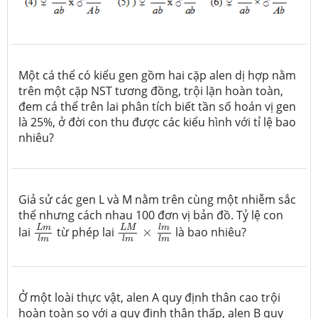
Một cá thể có kiểu gen gồm hai cặp alen dị hợp nằm
trên một cặp NST tương đồng, trội lặn hoàn toàn,
đem cá thể trên lai phân tích biết tần số hoán vị gen
là 25%, ở đời con thu được các kiểu hình với tỉ lệ bao
nhiêu?
Giả sử các gen L và M nằm trên cùng một nhiễm sắc
thể nhưng cách nhau 100 đơn vị bản đồ. Tỷ lệ con
L
M
l
m
×
l
m
l
m
L
m
l
m
l
m
L
m
L
M
lai
từ phép lai
×
là bao nhiêu?
l
m
l
m
l
m
Ở một loài thực vật, alen A quy định thân cao trội
hoàn toàn so với a quy định thân thấp, alen B quy