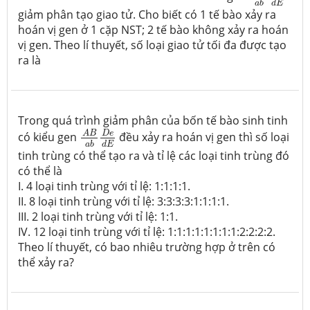
d
E
a
b
giảm phân tạo giao tử. Cho biết có 1 tế bào xảy ra
hoán vị gen ở 1 cặp NST; 2 tế bào không xảy ra hoán
vị gen. Theo lí thuyết, số loại giao tử tối đa được tạo
ra là
Trong quá trình giảm phân của bốn tế bào sinh tinh
A
B
a
b
D
e
d
E
D
e
A
B
có kiểu gen
đều xảy ra hoán vị gen thì số loại
d
E
a
b
tinh trùng có thể tạo ra và tỉ lệ các loại tinh trùng đó
có thể là
I. 4 loại tinh trùng với tỉ lệ: 1:1:1:1.
II. 8 loại tinh trùng với tỉ lệ: 3:3:3:3:1:1:1:1.
III. 2 loại tinh trùng với tỉ lệ: 1:1.
IV. 12 loại tinh trùng với tỉ lệ: 1:1:1:1:1:1:1:1:2:2:2:2.
Theo lí thuyết, có bao nhiêu trường hợp ở trên có
thể xảy ra?