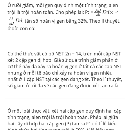
Ở ruồi giấm, mỗi gen quy định một tính trạng, alen
A
B
a
b
D
d
×
A
B
trội là trội hoàn toàn. Cho phép lai: P: ♀
×
♂
D
d
A
b
a
B
D
d
a
b
A
b
, tần số hoán vị gen bằng 32%. Theo lí thuyết,
D
d
a
B
ở đời con có:
Cơ thể thực vật có bộ NST 2n = 14, trên mỗi cặp NST
xét 2 cặp gen dị hợp. Giả sử quá trình giảm phân ở
cơ thể này đã xảy ra hoán vị gen ở tất cả các cặp NST
nhưng ở mỗi tế bào chỉ xảy ra hoán vị gen nhiều
nhất ở 1 cặp NST tại các gen đang xét. Theo lí thuyết,
số giao tử tối đa về các gen đang được xét tạo ra là:
Ở một loài thực vật, xét hai cặp gen quy định hai cặp
tính trạng, alen trội là trội hoàn toàn. Phép lai giữa
hai cây dị hợp hai cặp gen (P) tạo ra F1 có tỉ lệ kiểu
hình chứa hai tính trạng trội là 50%; tỉ lệ kiểu gen