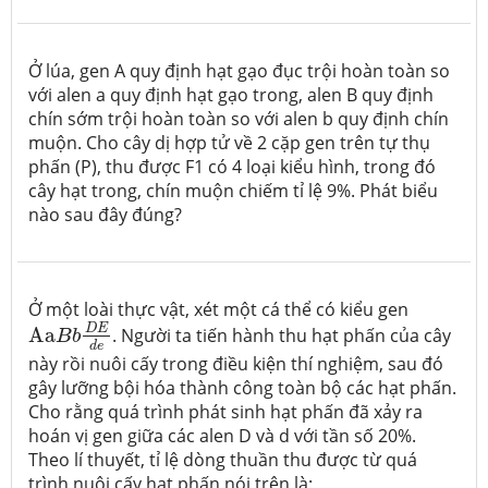
Ở lúa, gen A quy định hạt gạo đục trội hoàn toàn so
với alen a quy định hạt gạo trong, alen B quy định
chín sớm trội hoàn toàn so với alen b quy định chín
muộn. Cho cây dị hợp tử về 2 cặp gen trên tự thụ
phấn (P), thu được F1 có 4 loại kiểu hình, trong đó
cây hạt trong, chín muộn chiếm tỉ lệ 9%. Phát biểu
nào sau đây đúng?
Ở một loài thực vật, xét một cá thể có kiểu gen
Aa
B
b
D
E
d
e
D
E
Aa
. Người ta tiến hành thu hạt phấn của cây
B
b
d
e
này rồi nuôi cấy trong điều kiện thí nghiệm, sau đó
gây lưỡng bội hóa thành công toàn bộ các hạt phấn.
Cho rằng quá trình phát sinh hạt phấn đã xảy ra
hoán vị gen giữa các alen D và d với tần số 20%.
Theo lí thuyết, tỉ lệ dòng thuần thu được từ quá
trình nuôi cấy hạt phấn nói trên là: