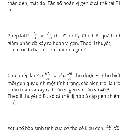
thân đen, mắt đỏ. Tần số hoán vị gen ở cá thể cái F1
là
A
b
a
B
×
A
b
a
B
A
b
A
b
Phép lai P:
×
thu được F
. Cho biết quá trình
1
a
B
a
B
giảm phân đã xảy ra hoán vị gen. Theo lí thuyết,
F
có tối đa bao nhiêu loại kiểu gen?
1
A
a
B
D
b
d
×
A
a
B
d
b
d
B
d
B
D
Cho phép lai
×
thu được F
. Cho biết
A
a
A
a
1
b
d
b
d
mỗi gen quy định một tính trạng, các alen trội là trội
hoàn toàn và xảy ra hoán vị gen với tần số 40%.
Theo lí thuyết ở F
, số cá thể dị hợp 3 cặp gen chiếm
1
tỉ lệ
A
B
a
b
D
e
d
D
e
A
B
Xét 3 tế bào sinh tinh của cơ thể có kiểu gen