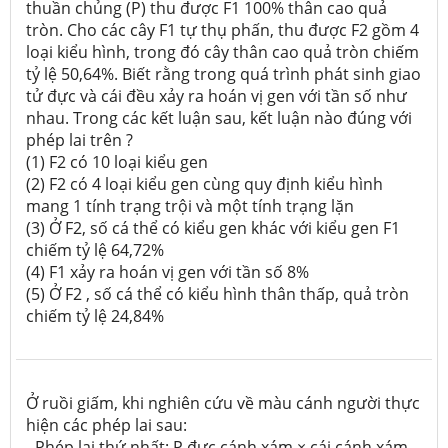
thuần chủng (P) thu được F1 100% thân cao quả
tròn. Cho các cây F1 tự thụ phấn, thu được F2 gồm 4
loại kiểu hình, trong đó cây thân cao quả tròn chiếm
tỷ lệ 50,64%. Biết rằng trong quá trình phát sinh giao
tử đực và cái đều xảy ra hoán vị gen với tần số như
nhau. Trong các kết luận sau, kết luận nào đúng với
phép lai trên ?
(1)
F2 có 10 loại kiểu gen
(2)
F2 có 4 loại kiểu gen cùng quy định kiểu hình
mang 1 tính trạng trội và một tính trạng lặn
(3)
Ở F2, số cá thể có kiểu gen khác với kiểu gen F1
chiếm tỷ lệ 64,72%
(4)
F1 xảy ra hoán vị gen với tần số 8%
(5)
Ở F2 , số cá thể có kiểu hình thân thấp, quả tròn
chiếm tỷ lệ 24,84%
Ở ruồi giấm, khi nghiên cứu về màu cánh người thực
hiện các phép lai sau:
- Phép lai thứ nhất: P đực cánh xám × cái cánh xám