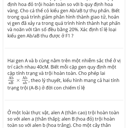
định hoa đỏ trội hoàn toàn so với b quy định hoa
vàng. Cho cá thể có kiểu gen Ab/aB tự thụ phấn. Biết
trong quá trình giảm phân hình thành giao tử, hoán
vị gen đã xảy ra trong quá trình hình thành hạt phấn
và noãn với tần số đều bằng 20%. Xác định tỉ lệ loại
kiểu gen Ab/aB thu được ở F1 ?
Hai gen A và b cùng nằm trên một nhiễm sắc thể ở vị
trí cách nhau 40cM. Biết mỗi cặp gen quy định một
cặp tính trạng và trội hoàn toàn. Cho phép lai
Ab
aB
×
Ab
ab
Ab
Ab
×
, theo lý thuyết, kiểu hình mang cả hai tính
aB
ab
trạng trội (A-B-) ở đời con chiếm tỉ lệ
Ở một loài thực vật, alen A (thân cao) trội hoàn toàn
so với alen a (thân thấp); alen B (hoa đỏ) trội hoàn
toàn so với alen b (hoa trắng). Cho một cây thân