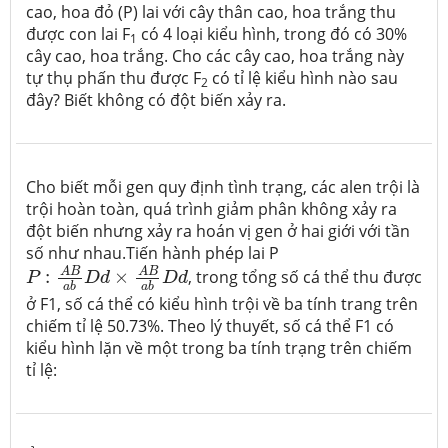
cao, hoa đỏ (P) lai với cây thân cao, hoa trắng thu
được con lai F
có 4 loại kiểu hình, trong đó có 30%
1
cây cao, hoa trắng. Cho các cây cao, hoa trắng này
tự thụ phấn thu được F
có tỉ lệ kiểu hình nào sau
2
đây? Biết không có đột biến xảy ra.
Cho biết mỗi gen quy định tình trạng, các alen trội là
trội hoàn toàn, quá trình giảm phân không xảy ra
đột biến nhưng xảy ra hoán vị gen ở hai giới với tần
số như nhau.
Tiến hành phép lai P
P
:
A
B
a
b
D
d
×
A
B
a
b
D
d
A
B
A
B
:
×
, trong tổng số cá thể thu được
P
D
d
D
d
a
b
a
b
ở F1, số cá thể có kiểu hình trội về ba tính trang trên
chiếm tỉ lệ 50.73%. Theo lý thuyết, số cá thể F1 có
kiểu hình lặn về một trong ba tính trạng trên chiếm
tỉ lệ: