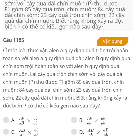
sớm với cây quả dài chín muộn (P) thu được
F1 gồm 85 cây quả tròn, chín muộn; 84 cây quả
dài chín sớm; 23 cây quả tròn chín sớm; 22 cây
quả dài chín muộn. Biết rằng không xảy ra đột
biến P có thể có kiểu gen nào sau đây?
Câu
1185
Vận dụng
Ở một loài thực vật, alen A quy định quả tròn trội hoàn
toàn so với alen a quy định quả dài; alen B quy định quả
chín sớm trội hoàn toàn so với alen b quy định quả
chín muộn. Lai cây quả tròn chín sớm với cây quả dài
chín muộn (P) thu được F
1
gồm 85 cây quả tròn, chín
muộn; 84 cây quả dài chín sớm; 23 cây quả tròn chín
sớm; 22 cây quả dài chín muộn. Biết rằng không xảy ra
đột biến P có thể có kiểu gen nào sau đây?
A
b
a
B
×
a
b
a
b
A
b
a
b
×
a
b
a
b
a
b
a
b
A
b
A
b
A
.
B
.
×
.
×
a
B
a
b
a
b
a
b
A
B
A
b
×
a
b
a
b
A
B
a
b
×
a
B
a
b
a
b
a
B
A
B
A
B
C
.
D
.
×
.
×
.
a
b
a
b
a
b
A
b