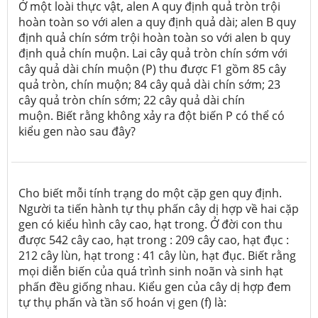
Ở một loài thực vật, alen A quy định quả tròn trội
hoàn toàn so với alen a quy định quả dài; alen B quy
định quả chín sớm trội hoàn toàn so với alen b quy
định quả chín muộn. Lai cây quả tròn chín sớm với
cây quả dài chín muộn (P) thu được F
1
gồm 85 cây
quả tròn, chín muộn; 84 cây quả dài chín sớm; 23
cây quả tròn chín sớm; 22 cây quả dài chín
muộn. Biết rằng không xảy ra đột biến P có thể có
kiểu gen nào sau đây?
Cho biết mỗi tính trạng do một cặp gen quy định.
Người ta tiến hành tự thụ phấn cây dị hợp về hai cặp
gen có kiểu hình cây cao, hạt trong. Ở đời con thu
được 542 cây cao, hạt trong : 209 cây cao, hạt đục :
212 cây lùn, hạt trong : 41 cây lùn, hạt đục. Biết rằng
mọi diễn biến của quá trình sinh noãn và sinh hạt
phấn đều giống nhau. Kiểu gen của cây dị hợp đem
tự thụ phấn và tần số hoán vị gen (f) là: