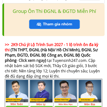
Group Ôn Thi ĐGNL & ĐGTD Miễn Phí
>> 2K9 Chú ý! Lộ Trình Sun 2027 - 1 lộ trình ôn đa kỳ
thi
(TN THPT, ĐGNL (Hà Nội/ Hồ Chí Minh), ĐGNL Sư
Phạm, ĐGTD, ĐGNL Bộ Công an, ĐGNL Bộ Quốc
phòng
-
Click xem ngay
)
tại Tuyensinh247.com.
Cập
nhật bám sát bộ SGK mới, Thầy Cô giáo giỏi, 3 bước
chi tiết: Nền tảng lớp 12; Luyện thi chuyên sâu; Luyện
đề đủ dạng đáp ứng mọi kì thi.