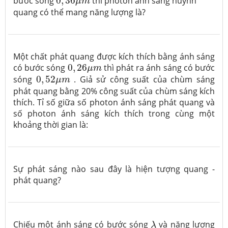
bước sóng
0
,
36
thì photon ánh sáng huỳnh
μ
m
quang có thể mang năng lượng là?
Một chất phát quang được kích thích bằng ánh sáng
0
,
26
μ
m
có bước sóng
0
,
26
thì phát ra ánh sáng có bước
μ
m
0
,
52
μ
m
sóng
0
,
52
. Giả sử công suất của chùm sáng
μ
m
phát quang bằng 20% công suất của chùm sáng kích
thích. Tỉ số giữa số photon ánh sáng phát quang và
số photon ánh sáng kích thích trong cùng một
khoảng thời gian là:
Sự phát sáng nào sau đây là hiện tượng quang -
phát quang?
λ
Chiếu một ánh sáng có bước sóng
và năng lượng
λ