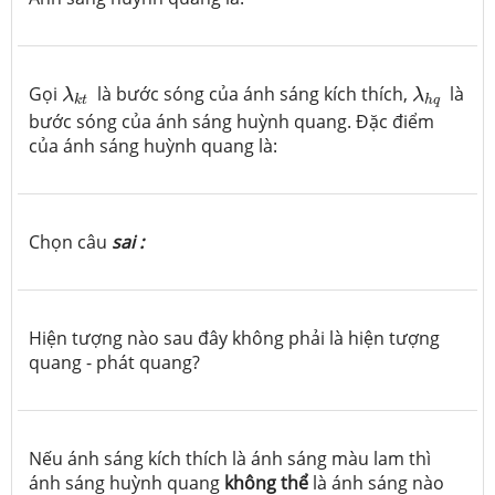
λ
k
t
λ
h
q
Gọi
là bước sóng của ánh sáng kích thích,
là
λ
λ
k
t
h
q
bước sóng của ánh sáng huỳnh quang. Đặc điểm
của ánh sáng huỳnh quang là:
Chọn câu
sai :
Hiện tượng nào sau đây không phải là hiện tượng
quang - phát quang?
Nếu ánh sáng kích thích là ánh sáng màu lam thì
ánh sáng huỳnh quang
không thể
là ánh sáng nào