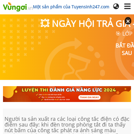
Một sản phẩm của Tuyensinh247.com
💥 NGÀY HỘI TRẢ GI
🎯 LỚP
BẮT Đ
SAU
Người ta sản xuất ra các loại công tắc điện có đặc
điểm sau đây: khi đèn trong phòng tắt đi ta thấy
nút bấm của công tắc phát ra ánh sáng màu