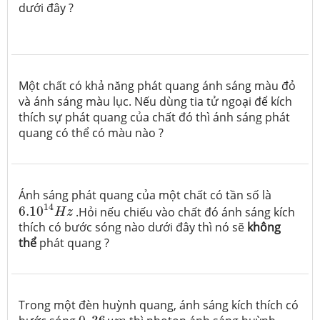
dưới đây ?
Một chất có khả năng phát quang ánh sáng màu đỏ
và ánh sáng màu lục. Nếu dùng tia tử ngoại để kích
thích sự phát quang của chất đó thì ánh sáng phát
quang có thể có màu nào ?
Ánh sáng phát quang của một chất có tần số là
6.10
14
H
z
14
6.10
.Hỏi nếu chiếu vào chất đó ánh sáng kích
H
z
thích có bước sóng nào dưới đây thì nó sẽ
không
thể
phát quang ?
Trong một đèn huỳnh quang, ánh sáng kích thích có
0
,
36
μ
m