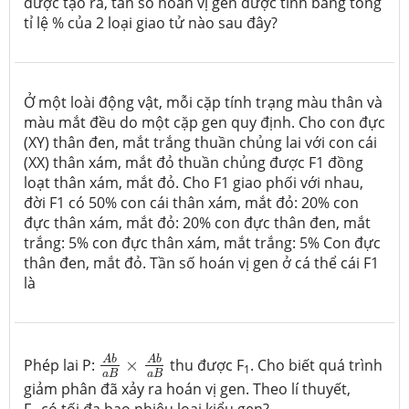
được tạo ra, tần số hoán vị gen được tính bằng tổng
tỉ lệ % của 2 loại giao tử nào sau đây?
Ở một loài động vật, mỗi cặp tính trạng màu thân và
màu mắt đều do một cặp gen quy định. Cho con đực
(XY) thân đen, mắt trắng thuần chủng lai với con cái
(XX) thân xám, mắt đỏ thuần chủng được F1 đồng
loạt thân xám, mắt đỏ. Cho F1 giao phối với nhau,
đời F1 có 50% con cái thân xám, mắt đỏ: 20% con
đực thân xám, mắt đỏ: 20% con đực thân đen, mắt
trắng: 5% con đực thân xám, mắt trắng: 5% Con đực
thân đen, mắt đỏ. Tần số hoán vị gen ở cá thể cái F1
là
A
b
a
B
×
A
b
a
B
A
b
A
b
Phép lai P:
×
thu được F
. Cho biết quá trình
1
a
B
a
B
giảm phân đã xảy ra hoán vị gen. Theo lí thuyết,