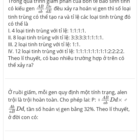
Trong quá trình giảm phân của bốn tế bào sinh tinh
A
B
a
b
D
e
d
E
D
e
A
B
có kiểu gen
đều xảy ra hoán vị gen thì số loại
d
E
a
b
tinh trùng có thể tạo ra và tỉ lệ các loại tinh trùng đó
có thể là
I. 4 loại tinh trùng với tỉ lệ: 1:1:1:1.
II. 8 loại tinh trùng với tỉ lệ: 3:3:3:3:1:1:1:1.
III. 2 loại tinh trùng với tỉ lệ: 1:1.
IV. 12 loại tinh trùng với tỉ lệ: 1:1:1:1:1:1:1:1:2:2:2:2.
Theo lí thuyết, có bao nhiêu trường hợp ở trên có
thể xảy ra?
Ở ruồi giấm, mỗi gen quy định một tính trạng, alen
A
B
a
b
D
d
×
A
B
trội là trội hoàn toàn. Cho phép lai: P: ♀
×
♂
D
d
A
b
a
B
D
d
a
b
A
b
, tần số hoán vị gen bằng 32%. Theo lí thuyết,
D
d
a
B
ở đời con có: