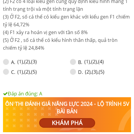
(2)
F2 có 4 loại kiểu gen cùng quy định kiểu hình mang 1
tính trạng trội và một tính trạng lặn
(3)
Ở F2, số cá thể có kiểu gen khác với kiểu gen F1 chiếm
tỷ lệ 64,72%
(4)
F1 xảy ra hoán vị gen với tần số 8%
(5)
Ở F2 , số cá thể có kiểu hình thân thấp, quả tròn
chiếm tỷ lệ 24,84%
(1),(2),(3)
(1),(2),(4)
A
.
B
.
(1),(2),(5)
(2),(3),(5)
C
.
D
.
Đáp án đúng:
A
ÔN THI ĐÁNH GIÁ NĂNG LỰC 2024 - LỘ TRÌNH 5V
BÀI BẢN
KHÁM PHÁ