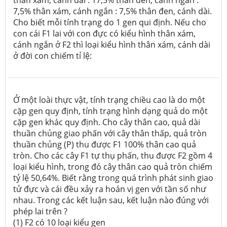
thân xám, cánh dài : 17,5% thân đen, cánh ngắn :
7,5% thân xám, cánh ngắn : 7,5% thân đen, cánh dài.
Cho biết mỗi tính trạng do 1 gen qui định. Nếu cho
con cái F1 lai với con đực có kiểu hình thân xám,
cánh ngắn ở F2 thì loại kiểu hình thân xám, cánh dài
ở đời con chiếm tỉ lệ:
Ở một loài thực vật, tính trạng chiều cao là do một
cặp gen quy định, tính trạng hình dạng quả do một
cặp gen khác quy định. Cho cây thân cao, quả dài
thuần chủng giao phấn với cây thân thấp, quả tròn
thuần chủng (P) thu được F1 100% thân cao quả
tròn. Cho các cây F1 tự thụ phấn, thu được F2 gồm 4
loại kiểu hình, trong đó cây thân cao quả tròn chiếm
tỷ lệ 50,64%. Biết rằng trong quá trình phát sinh giao
tử đực và cái đều xảy ra hoán vị gen với tần số như
nhau. Trong các kết luận sau, kết luận nào đúng với
phép lai trên ?
(1)
F2 có 10 loại kiểu gen