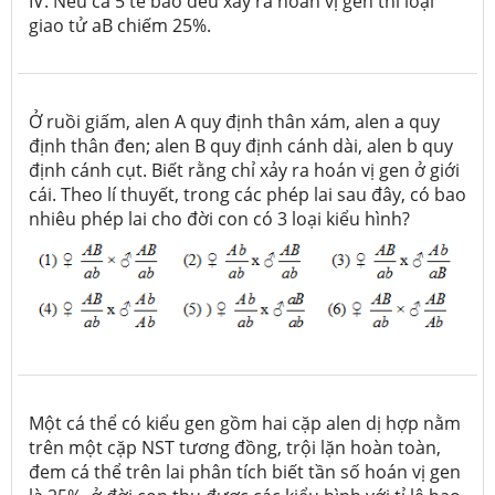
IV. Nếu cả 5 tế bào đều xảy ra hoán vị gen thì loại
giao tử aB chiếm 25%.
Ở ruồi giấm, alen A quy định thân xám, alen a quy
định thân đen; alen B quy định cánh dài, alen b quy
định cánh cụt. Biết rằng chỉ xảy ra hoán vị gen ở giới
cái. Theo lí thuyết, trong các phép lai sau đây, có bao
nhiêu phép lai cho đời con có 3 loại kiểu hình?
Một cá thể có kiểu gen gồm hai cặp alen dị hợp nằm
trên một cặp NST tương đồng, trội lặn hoàn toàn,
đem cá thể trên lai phân tích biết tần số hoán vị gen