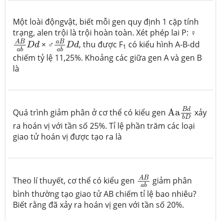
Một loài độngvật, biết mỗi gen quy định 1 cặp tính
trạng, alen trội là trội hoàn toàn. Xét phép lai P: ♀
A
B
a
b
D
d
a
B
a
b
D
d
a
B
A
B
× ♂
, thu được F
có kiểu hình A-B-dd
D
d
D
d
1
a
b
a
b
chiếm tỷ lệ 11,25%. Khoảng các giữa gen A và gen B
là
Aa
B
d
b
D
B
d
Quá trình giảm phân ở cơ thể có kiểu gen
Aa
xảy
b
D
ra hoán vị với tần số 25%. Tỉ lệ phần trăm các loại
giao tử hoán vị được tạo ra là
A
B
a
b
A
B
Theo lí thuyết, cơ thể có kiểu gen
giảm phân
a
b
bình thường tạo giao tử AB chiếm tỉ lệ bao nhiêu?
Biết rằng đã xảy ra hoán vị gen với tần số 20%.