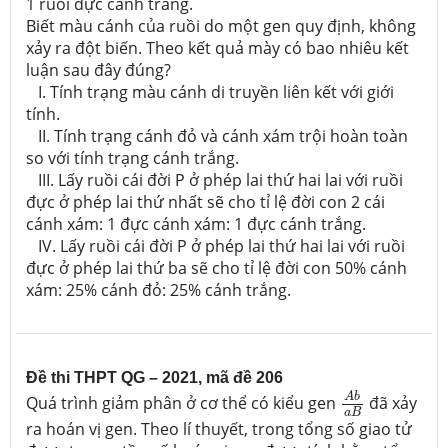
1 ruồi đực cánh trắng.
Biết màu cánh của ruồi do một gen quy định, không
xảy ra đột biến. Theo kết quả mày có bao nhiêu kết
luận sau đây đúng?
I. Tính trạng màu cánh di truyền liên kết với giới
tính.
II. Tính trạng cánh đỏ và cánh xám trội hoàn toàn
so với tính trạng cánh trắng.
III. Lấy ruồi cái đời P ở phép lai thứ hai lai với ruồi
đực ở phép lai thứ nhất sẽ cho tỉ lệ đời con 2 cái
cánh xám: 1 đực cánh xám: 1 đực cánh trắng.
IV. Lấy ruồi cái đời P ở phép lai thứ hai lai với ruồi
đực ở phép lai thứ ba sẽ cho tỉ lệ đời con 50% cánh
xám: 25% cánh đỏ: 25% cánh trắng.
Đề thi THPT QG – 2021, mã đề 206
A
b
a
B
A
b
Quá trình giảm phân ở cơ thể có kiểu gen
đã xảy
a
B
ra hoán vị gen. Theo lí thuyết, trong tổng số giao tử