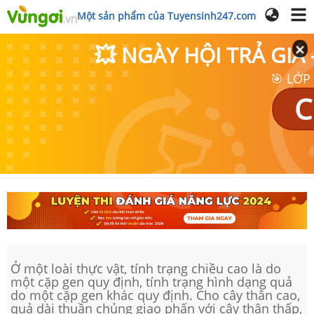
Một sản phẩm của Tuyensinh247.com
💥 NGÀY HỘI TRẢ GI
🎯 LỚP
C
Ở một loài thực vật, tính trạng chiều cao là do
một cặp gen quy định, tính trạng hình dạng quả
do một cặp gen khác quy định. Cho cây thân cao,
quả dài thuần chủng giao phấn với cây thân thấp,