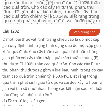
quả tròn thuần chủng (P) thu được F1 100% thân
cao quả tròn. Cho các cây F1 tự thụ phấn, thu
được F2 gồm 4 loại kiểu hình, trong đó cây thân
cao quả tròn chiếm tỷ lệ 50,64%. Biết rằng trong
quá trình phát sinh giao tử đực và cái đều xảy ra
hoán vị gen với tần số như nhau. Trong các kết
luận sau, kết luận nào đúng với phép lai trên ? (1)
Câu
1202
Vận dụng cao
F2 có 10 loại kiểu gen (2) F2 có 4 loại kiểu gen
cùng quy định kiểu hình mang 1 tính trạng trội và
Ở một loài thực vật, tính trạng chiều cao là do một cặp
một tính trạng lặn (3) Ở F2, số cá thể có kiểu gen
gen quy định, tính trạng hình dạng quả do một cặp gen
khác với kiểu gen F1 chiếm tỷ lệ 64,72% (4) F1 xảy
khác quy định. Cho cây thân cao, quả dài thuần chủng
ra hoán vị gen với tần số 8% (5) Ở F2 , số cá thể
có kiểu hình thân thấp, quả tròn chiếm tỷ lệ
giao phấn với cây thân thấp, quả tròn thuần chủng (P)
24,84%
thu được F1 100% thân cao quả tròn. Cho các cây F1 tự
thụ phấn, thu được F2 gồm 4 loại kiểu hình, trong đó cây
thân cao quả tròn chiếm tỷ lệ 50,64%. Biết rằng trong
quá trình phát sinh giao tử đực và cái đều xảy ra hoán vị
gen với tần số như nhau. Trong các kết luận sau, kết luận
nào đúng với phép lai trên ?
(1)
F2 có 10 loại kiểu gen