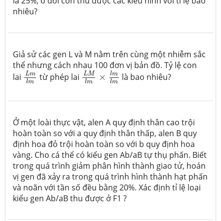
là 25%, ở đời con thu được các kiểu hình với tỉ lệ bao
nhiêu?
Giả sử các gen L và M nằm trên cùng một nhiễm sắc
thể nhưng cách nhau 100 đơn vị bản đồ. Tỷ lệ con
L
M
l
m
×
l
m
l
m
L
m
l
m
l
m
L
m
L
M
lai
từ phép lai
×
là bao nhiêu?
l
m
l
m
l
m
Ở một loài thực vật, alen A quy định thân cao trội
hoàn toàn so với a quy định thân thấp, alen B quy
định hoa đỏ trội hoàn toàn so với b quy định hoa
vàng. Cho cá thể có kiểu gen Ab/aB tự thụ phấn. Biết
trong quá trình giảm phân hình thành giao tử, hoán
vị gen đã xảy ra trong quá trình hình thành hạt phấn
và noãn với tần số đều bằng 20%. Xác định tỉ lệ loại
kiểu gen Ab/aB thu được ở F1 ?