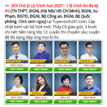
>> 2K9 Chú ý! Lộ Trình Sun 2027 - 1 lộ trình ôn đa kỳ
thi
(TN THPT, ĐGNL (Hà Nội/ Hồ Chí Minh), ĐGNL Sư
Phạm, ĐGTD, ĐGNL Bộ Công an, ĐGNL Bộ Quốc
phòng
-
Click xem ngay
)
tại Tuyensinh247.com.
Cập
nhật bám sát bộ SGK mới, Thầy Cô giáo giỏi, 3 bước
chi tiết: Nền tảng lớp 12; Luyện thi chuyên sâu; Luyện
đề đủ dạng đáp ứng mọi kì thi.