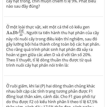
cây hạt trong, chín muộn chiếm tỉ lệ 9%. Phát biểu
nào sau đây đúng?
Ở một loài thực vật, xét một cá thể có kiểu gen
Aa
B
b
D
E
d
e
D
E
Aa
. Người ta tiến hành thu hạt phấn của cây
B
b
d
e
này rồi nuôi cấy trong điều kiện thí nghiệm, sau đó
gây lưỡng bội hóa thành công toàn bộ các hạt phấn.
Cho rằng quá trình phát sinh hạt phấn đã xảy ra
hoán vị gen giữa các alen D và d với tần số 20%.
Theo lí thuyết, tỉ lệ dòng thuần thu được từ quá
trình nuôi cấy hạt phấn nói trên là:
Ở ruồi giấm, khi lai (P) hai dòng thuần chủng khác
nhau bởi cặp các tính trạng tương phản được F1
đồng loạt thân xám, cánh dài. Cho F1 giao phối tự
do thu được F2 có kiểu hình phân li theo tỉ lệ 67,5%