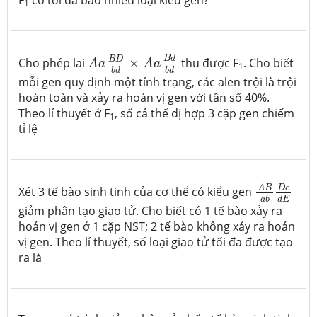
F
có tối đa bao nhiêu loại kiểu gen?
1
A
a
B
D
b
d
×
A
a
B
d
b
d
B
d
B
D
Cho phép lai
×
thu được F
. Cho biết
A
a
A
a
1
b
d
b
d
mỗi gen quy định một tính trạng, các alen trội là trội
hoàn toàn và xảy ra hoán vị gen với tần số 40%.
Theo lí thuyết ở F
, số cá thể dị hợp 3 cặp gen chiếm
1
tỉ lệ
A
B
a
b
D
e
d
D
e
A
B
Xét 3 tế bào sinh tinh của cơ thể có kiểu gen
d
E
a
b
giảm phân tạo giao tử. Cho biết có 1 tế bào xảy ra
hoán vị gen ở 1 cặp NST; 2 tế bào không xảy ra hoán
vị gen. Theo lí thuyết, số loại giao tử tối đa được tạo
ra là