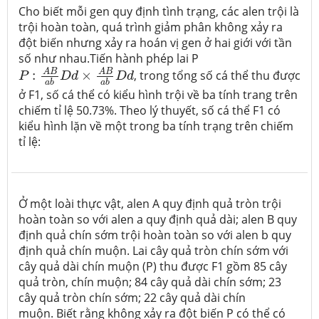
Cho biết mỗi gen quy định tình trạng, các alen trội là
trội hoàn toàn, quá trình giảm phân không xảy ra
đột biến nhưng xảy ra hoán vị gen ở hai giới với tần
số như nhau.
Tiến hành phép lai P
P
:
A
B
a
b
D
d
×
A
B
a
b
D
d
A
B
A
B
:
×
, trong tổng số cá thể thu được
P
D
d
D
d
a
b
a
b
ở F1, số cá thể có kiểu hình trội về ba tính trang trên
chiếm tỉ lệ 50.73%. Theo lý thuyết, số cá thể F1 có
kiểu hình lặn về một trong ba tính trạng trên chiếm
tỉ lệ:
Ở một loài thực vật, alen A quy định quả tròn trội
hoàn toàn so với alen a quy định quả dài; alen B quy
định quả chín sớm trội hoàn toàn so với alen b quy
định quả chín muộn. Lai cây quả tròn chín sớm với
cây quả dài chín muộn (P) thu được F
1
gồm 85 cây
quả tròn, chín muộn; 84 cây quả dài chín sớm; 23
cây quả tròn chín sớm; 22 cây quả dài chín
muộn. Biết rằng không xảy ra đột biến P có thể có