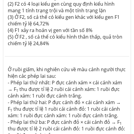
(2)
F2 có 4 loại kiểu gen cùng quy định kiểu hình
mang 1 tính trạng trội và một tính trạng lặn
(3)
Ở F2, số cá thể có kiểu gen khác với kiểu gen F1
chiếm tỷ lệ 64,72%
(4)
F1 xảy ra hoán vị gen với tần số 8%
(5)
Ở F2 , số cá thể có kiểu hình thân thấp, quả tròn
chiếm tỷ lệ 24,84%
Ở ruồi giấm, khi nghiên cứu về màu cánh người thực
hiện các phép lai sau:
- Phép lai thứ nhất: P đực cánh xám × cái cánh xám
→ F
thu được tỉ lệ 2 ruồi cái cánh xám: 1 ruồi đực
1
cánh xám: 1 ruồi đực cánh trắng.
- Phép lai thứ hai: P đực cánh đỏ × cái cánh xám →
F
thu được tỉ lệ 1 ruồi cái cánh đỏ: 1 ruồi cái cánh
1
xám: 1 ruồi đực cánh xám: 1 ruồi đực cánh trắng.
- Phép lai thứ ba: P đực cánh đỏ × cái cánh đỏ → F
1
thu được tỉ lệ 2 ruồi cái cánh đỏ: 1 ruồi đực cánh đỏ: