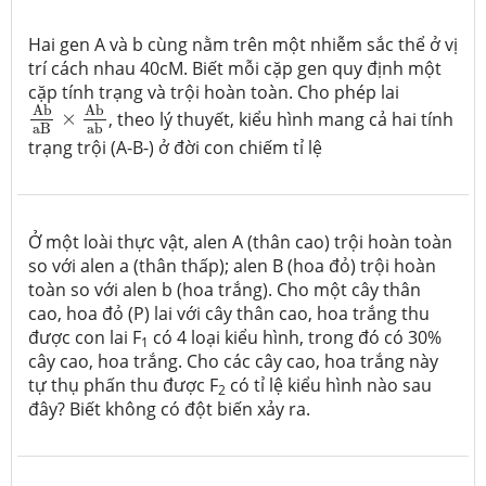
Hai gen A và b cùng nằm trên một nhiễm sắc thể ở vị
trí cách nhau 40cM. Biết mỗi cặp gen quy định một
cặp tính trạng và trội hoàn toàn. Cho phép lai
Ab
aB
×
Ab
ab
Ab
Ab
×
, theo lý thuyết, kiểu hình mang cả hai tính
aB
ab
trạng trội (A-B-) ở đời con chiếm tỉ lệ
Ở một loài thực vật, alen A (thân cao) trội hoàn toàn
so với alen a (thân thấp); alen B (hoa đỏ) trội hoàn
toàn so với alen b (hoa trắng). Cho một cây thân
cao, hoa đỏ (P) lai với cây thân cao, hoa trắng thu
được con lai F
có 4 loại kiểu hình, trong đó có 30%
1
cây cao, hoa trắng. Cho các cây cao, hoa trắng này
tự thụ phấn thu được F
có tỉ lệ kiểu hình nào sau
2
đây? Biết không có đột biến xảy ra.