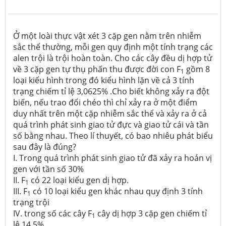
Ở một loài thực vật xét 3 cặp gen nằm trên nhiễm
sắc thể thường, mỗi gen quy định một tính trạng các
alen trội là trội hoàn toàn. Cho các cây đều dị hợp tử
về 3 cặp gen tự thụ phấn thu được đời con F
gồm 8
1
loại kiểu hình trong đó kiểu hình lặn về cả 3 tính
trạng chiếm tỉ lệ 3,0625% .Cho biết không xảy ra đột
biến, nếu trao đổi chéo thì chỉ xảy ra ở một điểm
duy nhất trên một cặp nhiễm sắc thể và xảy ra ở cả
quá trình phát sinh giao tử đực và giao tử cái và tần
số bằng nhau. Theo lí thuyết, có bao nhiêu phát biểu
sau đây là đúng?
I. Trong quá trình phát sinh giao tử đã xảy ra hoán vị
gen với tần số 30%
II. F
có 22 loại kiểu gen dị hợp.
1
III. F
có 10 loại kiểu gen khác nhau quy định 3 tính
1
trạng trội
IV. trong số các cây F
cây dị hợp 3 cặp gen chiếm tỉ
1
lệ 14,5%.