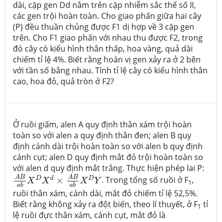
dài, cặp gen Dd nằm trên cặp nhiễm sắc thể số II,
các gen trội hoàn toàn. Cho giao phấn giữa hai cây
(P) đều thuần chủng được F1 dị hợp về 3 cặp gen
trên. Cho F1 giao phấn với nhau thu được F2, trong
đó cây có kiểu hình thân thấp, hoa vàng, quả dài
chiếm tỉ lệ 4%. Biết rằng hoán vị gen xảy ra ở 2 bên
với tần số bằng nhau. Tính tỉ lệ cây có kiểu hình thân
cao, hoa đỏ, quả tròn ở F2?
Ở ruồi giấm, alen A quy định thân xám trội hoàn
toàn so với alen a quy định thân đen; alen B quy
định cánh dài trội hoàn toàn so với alen b quy định
cánh cụt; alen D quy định mắt đỏ trội hoàn toàn so
với alen d quy định mắt trắng. Thực hiện phép lai P:
A
B
a
b
X
D
X
d
×
A
B
a
b
X
D
Y
A
B
A
B
D
d
D
×
. Trong tổng số ruồi ở F
,
X
X
X
Y
1
a
b
a
b
ruồi thân xám, cánh dài, mắt đỏ chiếm tỉ lệ 52,5%.
Biết rằng không xảy ra đột biến, theo lí thuyết, ở F
tỉ
1
lệ ruồi đực thân xám, cánh cụt, mắt đỏ là