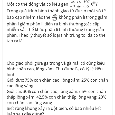
A
b
a
B
D
e
d
e
M
G
m
G
M
G
H
D
e
A
b
Một cơ thể động vật có kiểu gen
X
Y.
a
B
d
e
m
G
Trong quá trình hình thành giao tử đực ở một số tế
A
b
a
B
A
b
bào cặp nhiễm sắc thể
không phân li trong giảm
a
B
phân I giảm phân II diễn ra bình thường ;các cặp
nhiễm sắc thể khác phân li bình thường trong giảm
phân. Theo lý thuyết số loại tinh trùng tối đa có thể
tạo ra là:
Cho giao phối giữa gà trống và gà mái có cùng kiểu
hình chân cao, lông xám. Thu được F
có tỷ lệ kiểu
1
hình:
Giới đực: 75% con chân cao, lông xám: 25% con chân
cao lông vàng
Giới cái: 30% con chân cao, lông xám:7,5% con chân
thấp lông xám: 42,5% con chân thấp lông vàng: 20%
con chân cao lông vàng.
Biết rằng không xảy ra đột biến, có bao nhiêu kết
luận sau đây đúng?