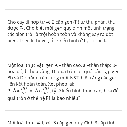
Cho cây dị hợp tử về 2 cặp gen (P) tự thụ phấn, thu
được F
. Cho biết mỗi gen quy định một tính trạng,
1
các alen trội là trội hoàn toàn và không xảy ra đột
biến. Theo lí thuyết, tỉ lệ kiểu hình ở F
có thể là:
1
Một loài thực vật, gen A – thân cao, a –thân thấp; B-
hoa đỏ, b- hoa vàng; D- quả tròn, d- quả dài. Cặp gen
Bb và Dd nằm trên cùng một NST, biết rằng các gen
liên kết hoàn toàn. Xét phép lai:
Aa
B
D
b
d
×
Aa
B
D
b
d
B
D
B
D
P:
Aa
×
Aa
, tỷ lệ kiểu hình thân cao, hoa đỏ
b
d
b
d
quả tròn ở thế hệ F1 là bao nhiêu?
Một loài thực vật, xét 3 cặp gen quy định 3 cặp tính