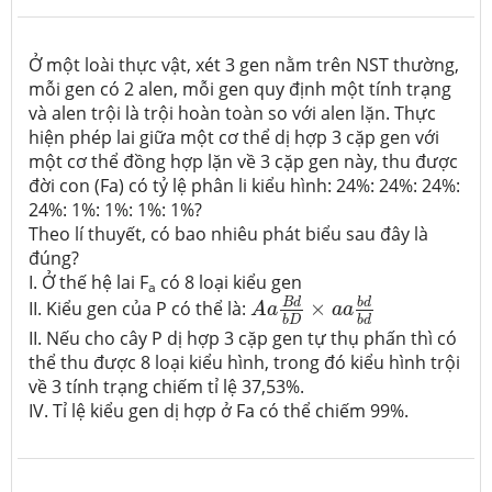
Ở một loài thực vật, xét 3 gen nằm trên NST thường,
mỗi gen có 2 alen, mỗi gen quy định một tính trạng
và alen trội là trội hoàn toàn so với alen lặn. Thực
hiện phép lai giữa một cơ thể dị hợp 3 cặp gen với
một cơ thể đồng hợp lặn về 3 cặp gen này, thu được
đời con (Fa) có tỷ lệ phân li kiểu hình: 24%: 24%: 24%:
24%: 1%: 1%: 1%: 1%?
Theo lí thuyết, có bao nhiêu phát biểu sau đây là
đúng?
I. Ở thế hệ lai F
có 8 loại kiểu gen
a
A
a
B
d
b
D
×
a
a
b
d
b
d
b
d
B
d
II. Kiểu gen của P có thể là:
×
A
a
a
a
b
D
b
d
II. Nếu cho cây P dị hợp 3 cặp gen tự thụ phấn thì có
thể thu được 8 loại kiểu hình, trong đó kiểu hình trội
về 3 tính trạng chiếm tỉ lệ 37,53%.
IV. Tỉ lệ kiểu gen dị hợp ở Fa có thể chiếm 99%.