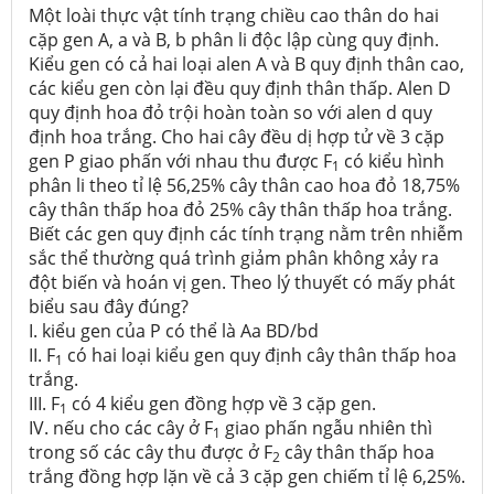
Một loài thực vật tính trạng chiều cao thân do hai
cặp gen A, a và B, b phân li độc lập cùng quy định.
Kiểu gen có cả hai loại alen A và B quy định thân cao,
các kiểu gen còn lại đều quy định thân thấp. Alen D
quy định hoa đỏ trội hoàn toàn so với alen d quy
định hoa trắng. Cho hai cây đều dị hợp tử về 3 cặp
gen P giao phấn với nhau thu được F
có kiểu hình
1
phân li theo tỉ lệ 56,25% cây thân cao hoa đỏ 18,75%
cây thân thấp hoa đỏ 25% cây thân thấp hoa trắng.
Biết các gen quy định các tính trạng nằm trên nhiễm
sắc thể thường quá trình giảm phân không xảy ra
đột biến và hoán vị gen. Theo lý thuyết có mấy phát
biểu sau đây đúng?
I. kiểu gen của P có thể là Aa BD/bd
II. F
có hai loại kiểu gen quy định cây thân thấp hoa
1
trắng.
III. F
có 4 kiểu gen đồng hợp về 3 cặp gen.
1
IV. nếu cho các cây ở F
giao phấn ngẫu nhiên thì
1
trong số các cây thu được ở F
cây thân thấp hoa
2
trắng đồng hợp lặn về cả 3 cặp gen chiếm tỉ lệ 6,25%.