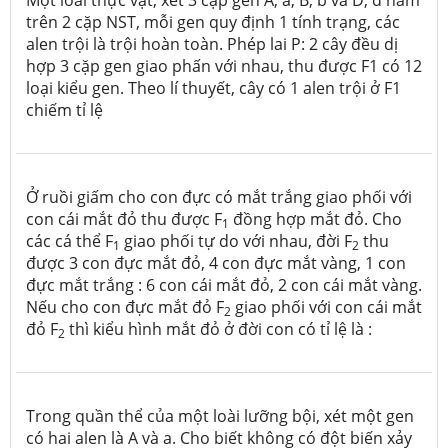
Một loài thực vật, xét 3 cặp gen A, a; B, b và D, d nằm
trên 2 cặp NST, mỗi gen quy định 1 tính trạng, các
alen trội là trội hoàn toàn. Phép lai P: 2 cây đều dị
hợp 3 cặp gen giao phấn với nhau, thu được F1 có 12
loại kiểu gen. Theo lí thuyết, cây có 1 alen trội ở F1
chiếm tỉ lệ
Ở ruồi giấm cho con đực có mắt trắng giao phối với
con cái mắt đỏ thu được F
đồng hợp mắt đỏ. Cho
1
các cá thể F
giao phối tự do với nhau, đời F
thu
1
2
được 3 con đực mắt đỏ, 4 con đực mắt vàng, 1 con
đực mắt trắng : 6 con cái mắt đỏ, 2 con cái mắt vàng.
Nếu cho con đực mắt đỏ F
giao phối với con cái mắt
2
đỏ F
thì kiểu hình mắt đỏ ở đời con có tỉ lệ là :
2
Trong quần thể của một loài lưỡng bội, xét một gen
có hai alen là A và a. Cho biết không có đột biến xảy