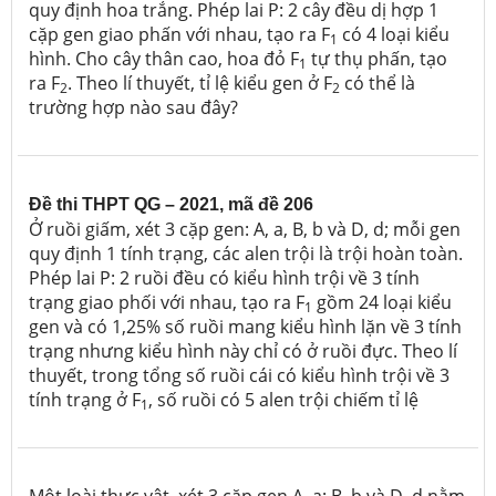
quy định hoa trắng.
Phép lai P: 2 cây đều dị hợp 1
cặp gen giao phấn với nhau, tạo ra F
có 4 loại kiểu
1
hình. Cho cây thân cao, hoa đỏ F
tự thụ phấn, tạo
1
ra F
. Theo lí thuyết, tỉ lệ kiểu gen ở F
có thể là
2
2
trường hợp nào sau đây?
Đề thi THPT QG – 2021, mã đề 206
Ở ruồi giấm, xét 3 cặp gen: A, a, B, b và D, d; mỗi gen
quy định 1 tính trạng, các alen trội là trội hoàn toàn.
Phép lai P: 2 ruồi đều có kiểu hình trội về 3 tính
trạng giao phối với nhau, tạo ra F
gồm 24 loại kiểu
1
gen và có 1,25%
số ruồi mang kiểu hình lặn về 3 tính
trạng nhưng kiểu hình này chỉ có ở ruồi đực. Theo lí
thuyết,
trong tổng số ruồi cái có kiểu hình trội về 3
tính trạng ở F
, số ruồi có 5 alen trội chiếm tỉ lệ
1