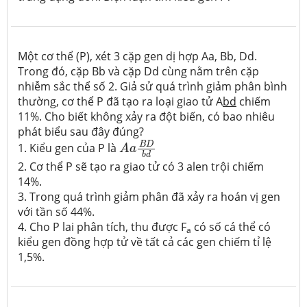
Một cơ thể (P), xét 3 cặp gen dị hợp Aa, Bb, Dd.
Trong đó, cặp Bb và cặp Dd cùng nằm trên cặp
nhiễm sắc thể số 2. Giả sử quá trình giảm phân bình
thường, cơ thể P đã tạo ra loại giao tử A
bd
chiếm
11%. Cho biết không xảy ra đột biến, có bao nhiêu
phát biểu sau đây đúng?
A
a
B
D
b
d
B
D
1. Kiểu gen của P là
A
a
b
d
2. Cơ thể P sẽ tạo ra giao tử có 3 alen trội chiếm
14%.
3. Trong quá trình giảm phân đã xảy ra hoán vị gen
với tần số 44%.
4. Cho P lai phân tích, thu được F
có số cá thể có
a
kiểu gen đồng hợp tử về tất cả các gen chiếm tỉ lệ
1,5%.