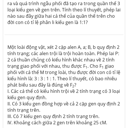
ra và quá trình ngẫu phối đã tạo ra trong quần thể 3
loại kiểu gen về gen trên. Tính theo lí thuyết, phép lai
nào sau đây giữa hai cá thể của quần thể trên cho
đời con có tỉ lệ phân li kiểu gen là 1:1?
Một loài động vật, xét 2 cặp alen A, a; B, b quy định 2
tính trạng; các alen trội là trội hoàn toàn. Phép lai P:
2 cá thuần chủng có kiểu hình khác nhau về 2 tính
trạng giao phối với nhau, thu được F
. Cho F
giao
1
1
phối với cá thể M trong loài, thu được đời con có tỉ lệ
kiểu hình là: 3 : 3 : 1 : 1. Theo lí thuyết, có bao nhiêu
phát biểu sau đây là đúng về F
?
2
I. Các cá thể có kiểu hình trội về 2 tính trạng có 3 loại
kiểu gen quy định.
II. Có 3 kiểu gen đồng hợp về cả 2 cặp gen quy định 2
tính trạng trên.
III. Có 7 kiểu gen quy định 2 tính trạng trên.
IV. Khoảng cách giữa 2 gen trên khoảng 25 cM.