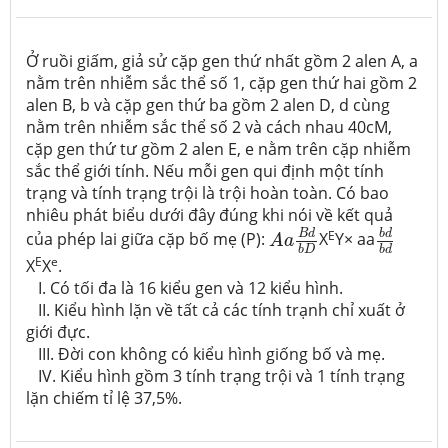
Ở ruồi giấm, giả sử cặp gen thứ nhất gồm 2 alen A, a
nằm trên nhiễm sắc thể số 1, cặp gen thứ hai gồm 2
alen B, b và cặp gen thứ ba gồm 2 alen D, d cùng
nằm trên nhiễm sắc thể số 2 và cách nhau 40cM,
cặp gen thứ tư gồm 2 alen E, e nằm trên cặp nhiễm
sắc thể giới tính. Nếu mỗi gen qui định một tính
trạng và tính trạng trội là trội hoàn toàn. Có bao
nhiêu phát biểu dưới đây đúng khi nói về kết quả
b
d
b
d
A
a
B
d
b
D
E
b
d
B
d
của phép lai giữa cặp bố mẹ (P):
X
Y× aa
A
a
b
D
b
d
E
e
X
X
.
I. Có tối đa là 16 kiểu gen và 12 kiểu hình.
II. Kiểu hình lặn về tất cả các tính trạnh chỉ xuất ở
giới đực.
III. Đời con không có kiểu hình giống bố và mẹ.
IV. Kiểu hình gồm 3 tính trạng trội và 1 tính trạng
lặn chiếm tỉ lệ 37,5%.