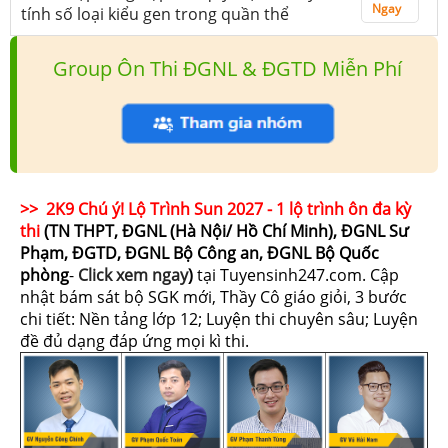
Ngay
tính số loại kiểu gen trong quần thể
Group Ôn Thi ĐGNL & ĐGTD Miễn Phí
>> 2K9 Chú ý! Lộ Trình Sun 2027 - 1 lộ trình ôn đa kỳ
thi
(TN THPT, ĐGNL (Hà Nội/ Hồ Chí Minh), ĐGNL Sư
Phạm, ĐGTD, ĐGNL Bộ Công an, ĐGNL Bộ Quốc
phòng
-
Click xem ngay
)
tại Tuyensinh247.com.
Cập
nhật bám sát bộ SGK mới, Thầy Cô giáo giỏi, 3 bước
chi tiết: Nền tảng lớp 12; Luyện thi chuyên sâu; Luyện
đề đủ dạng đáp ứng mọi kì thi.