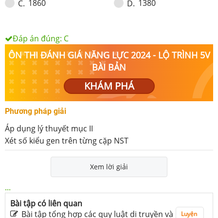
1860
1380
C
.
D
.
Đáp án đúng:
C
ÔN THI ĐÁNH GIÁ NĂNG LỰC 2024 - LỘ TRÌNH 5V
BÀI BẢN
KHÁM PHÁ
Phương pháp giải
Áp dụng lý thuyết mục II
Xét số kiểu gen trên từng cặp NST
Xem lời giải
...
Bài tập có liên quan
Bài tập tổng hợp các quy luật di truyền và
Luyện