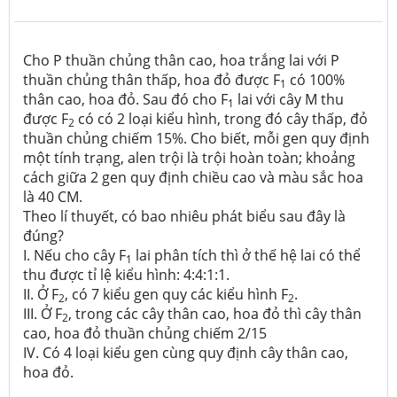
Cho P thuần chủng thân cao, hoa trắng lai với P
thuần chủng thân thấp, hoa đỏ được F
có 100%
1
thân cao, hoa đỏ. Sau đó cho F
lai với cây M thu
1
được F
có có 2 loại kiểu hình, trong đó cây thấp, đỏ
2
thuần chủng chiếm 15%. Cho biết, mỗi gen quy định
một tính trạng, alen trội là trội hoàn toàn; khoảng
cách giữa 2 gen quy định chiều cao và màu sắc hoa
là 40 CM.
Theo lí thuyết, có bao nhiêu phát biểu sau đây là
đúng?
I. Nếu cho cây F
lai phân tích thì ở thế hệ lai có thể
1
thu được tỉ lệ kiểu hình: 4:4:1:1.
II. Ở F
, có 7 kiểu gen quy các kiểu hình F
.
2
2
III. Ở F
, trong các cây thân cao, hoa đỏ thì cây thân
2
cao, hoa đỏ thuần chủng chiếm 2/15
IV. Có 4 loại kiểu gen cùng quy định cây thân cao,
hoa đỏ.