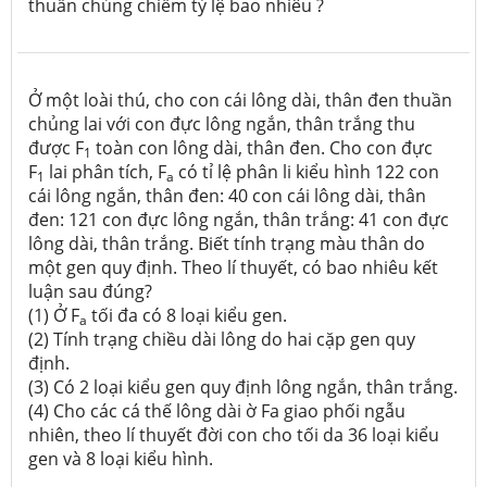
thuần chủng chiếm tỷ lệ bao nhiêu ?
Ở một loài thú, cho con cái lông dài, thân đen thuần
chủng lai với con đực lông ngắn, thân trắng thu
được F
toàn con lông dài, thân đen. Cho con đực
1
F
lai phân tích, F
có tỉ lệ phân li kiểu hình 122 con
1
a
cái lông ngắn, thân đen: 40 con cái lông dài, thân
đen: 121 con đực lông ngắn, thân trắng: 41 con đực
lông dài, thân trắng. Biết tính trạng màu thân do
một gen quy định. Theo lí thuyết, có bao nhiêu kết
luận sau đúng?
(1) Ở F
tối đa có 8 loại kiểu gen.
a
(2) Tính trạng chiều dài lông do hai cặp gen quy
định.
(3) Có 2 loại kiểu gen quy định lông ngắn, thân trắng.
(4) Cho các cá thế lông dài ờ Fa giao phối ngẫu
nhiên, theo lí thuyết đời con cho tối da 36 loại kiểu
gen và 8 loại kiểu hình.