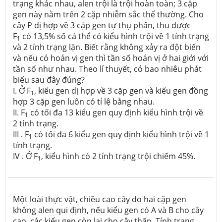
trạng khác nhau, alen trội là trội hoàn toàn; 3 cặp
gen này nằm trên 2 cặp nhiễm sắc thể thường. Cho
cây P dị hợp về 3 cặp gen tự thụ phấn, thu được
F
có 13,5% số cá thể có kiểu hình trội về 1 tính trạng
1
và 2 tính trạng lặn. Biết rằng không xảy ra đột biến
và nếu có hoán vị gen thì tần số hoán vị ở hai giới với
tần số như nhau. Theo lí thuyết, có bao nhiêu phát
biểu sau đây đúng?
I. Ở F
, kiểu gen dị hợp về 3 cặp gen và kiểu gen đồng
1
hợp 3 cặp gen luôn có tỉ lệ bằng nhau.
II. F
có tối đa 13 kiểu gen quy định kiểu hình trội về
1
2 tính trạng.
III . F
có tối đa 6 kiểu gen quy định kiểu hình trội về 1
1
tính trạng.
IV . Ở F
, kiểu hình có 2 tính trạng trội chiếm 45%.
1
Một loài thực vật, chiều cao cây do hai cặp gen
không alen qui định, nếu kiểu gen có A và B cho cây
cao, các kiểu gen còn lại cho cây thấp. Tính trạng