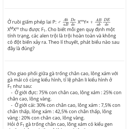
A
b
a
B
D
e
d
e
A
B
a
b
D
E
d
e
m
D
e
D
E
A
b
A
B
Ở ruồi giấm phép lai P: ♂
X
Y× ♀
a
B
d
e
a
b
d
e
M
m
X
X
thu được F
. Cho biết mỗi gen quy định một
1
tính trạng, các alen trội là trội hoàn toàn và không
có đột biến xảy ra. Theo lí thuyết, phát biểu nào sau
đây là đúng?
Cho giao phối giữa gà trống chân cao, lông xám với
gà mái có cùng kiểu hình, tỉ lệ phân li kiểu hình ở
F
như sau:
1
- Ở giới đực: 75% con chân cao, lông xám : 25% con
chân cao, lông vàng.
- Ở giới cái: 30% con chân cao, lông xám : 7,5% con
chân thấp, lông xám : 42,5% con chân thấp, lông
vàng : 20% con chân cao, lông vàng.
Hỏi ở F
gà trống chân cao, lông xám có kiểu gen
1