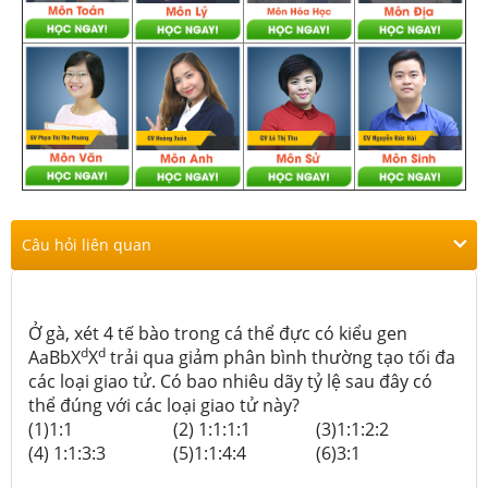
Câu hỏi liên quan
Ở gà, xét 4 tế bào trong cá thể đực có kiểu gen
d
d
AaBbX
X
trải qua giảm phân bình thường tạo tối đa
các loại giao tử. Có bao nhiêu dãy tỷ lệ sau đây có
thể đúng với các loại giao tử này?
(1)1:1
(2) 1:1:1:1
(3)1:1:2:2
(4) 1:1:3:3
(5)1:1:4:4
(6)3:1