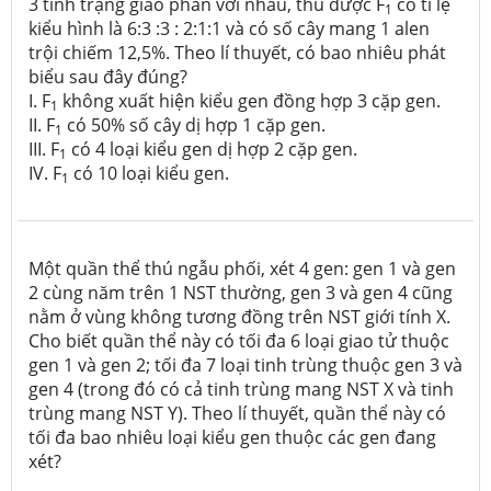
3 tính trạng giao phấn với nhau, thu được F
có tỉ lệ
1
kiểu hình là 6:3 :3 : 2:1:1 và có số cây mang 1 alen
trội chiếm 12,5%. Theo lí thuyết, có bao nhiêu phát
biểu sau đây đúng?
I. F
không xuất hiện kiểu gen đồng hợp 3 cặp gen.
1
II. F
có 50% số cây dị hợp 1 cặp gen.
1
III. F
có 4 loại kiểu gen dị hợp 2 cặp gen.
1
IV. F
có 10 loại kiểu gen.
1
Một quần thể thú ngẫu phối, xét 4 gen: gen 1 và gen
2 cùng năm trên 1 NST thường, gen 3 và gen 4 cũng
nằm ở vùng không tương đồng trên NST giới tính X.
Cho biết quần thể này có tối đa 6 loại giao tử thuộc
gen 1 và gen 2; tối đa 7 loại tinh trùng thuộc gen 3 và
gen 4 (trong đó có cả tinh trùng mang NST X và tinh
trùng mang NST Y). Theo lí thuyết, quần thể này có
tối đa bao nhiêu loại kiểu gen thuộc các gen đang
xét?