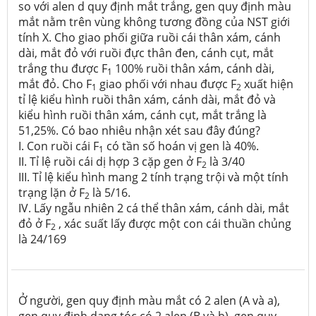
so với alen d quy định mắt trắng, gen quy định màu
mắt nằm trên vùng không tương đồng của NST giới
tính X. Cho giao phối giữa ruồi cái thân xám, cánh
dài, mắt đỏ với ruồi đực thân đen, cánh cụt, mắt
trắng thu được F
100% ruồi thân xám, cánh dài,
1
mắt đỏ. Cho F
giao phối với nhau được F
xuất hiện
1
2
tỉ lệ kiểu hình ruồi thân xám, cánh dài, mắt đỏ và
kiểu hình ruồi thân xám, cánh cụt, mắt trắng là
51,25%. Có bao nhiêu nhận xét sau đây đúng?
I. Con ruồi cái F
có tần số hoán vị gen là 40%.
1
II. Tỉ lệ ruồi cái dị hợp 3 cặp gen ở F
là 3/40
2
III. Tỉ lệ kiểu hình mang 2 tính trạng trội và một tính
trạng lặn ở F
là 5/16.
2
IV. Lấy ngẫu nhiên 2 cá thể thân xám, cánh dài, mắt
đỏ ở F
, xác suất lấy được một con cái thuần chủng
2
là 24/169
Ở người, gen quy định màu mắt có 2 alen (A và a),
gen quy định dạng tóc có 2 alen (B và b), gen quy