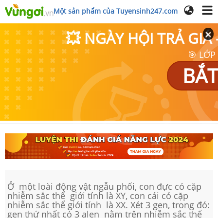
Một sản phẩm của Tuyensinh247.com
💥 NGÀY HỘI TRẢ GI
🎯 LỚP
BẮT
Ở một loài động vật ngẫu phối, con đực có cặp
nhiễm sắc thể giới tính là XY, con cái có cặp
nhiễm sắc thể giới tính là XX. Xét 3 gen, trong đó:
gen thứ nhất có 3 alen nằm trên nhiễm sắc thể