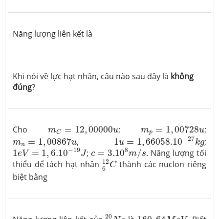
Năng lượng liên kết là
Khi nói về lực hạt nhân, câu nào sau đây là
không
đúng
?
m
C
=
12
,
00000
u
m
p
=
1
,
00728
u
Cho
=
12
,
00000
;
=
1
,
00728
;
m
u
m
u
p
C
1
u
=
1
,
66058.10
−
27
k
g
m
n
=
1
,
00867
u
−
27
=
1
,
00867
,
1
=
1
,
66058.10
;
m
u
u
k
g
1
e
V
=
1
,
6.10
−
19
J
c
=
3.10
8
m
/
s
n
−
19
8
1
=
1
,
6.10
;
=
3.10
/
. Năng lượng tối
e
V
J
c
m
s
6
12
C
12
thiểu để tách hạt nhân
thành các nuclon riêng
C
6
biệt bằng
10
20
N
e
160
,
64
M
e
V
20