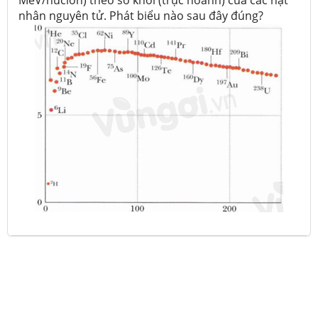
MeV/nuclôn) theo số khối (trục hoành) của các hạt
nhân nguyên tử. Phát biểu nào sau đây đúng?