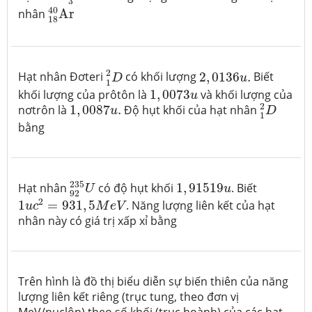
3
18
40
Ar
40
nhân
Ar
18
1
2
D
2
,
0136
u
.
2
Hạt nhân Đơteri
có khối lượng
2
,
0136
.
Biết
D
u
1
1
,
0073
u
khối lượng của prôtôn là
1
,
0073
và khối lượng của
u
1
2
D
1
,
0087
u
.
2
nơtrôn là
1
,
0087
.
Độ hụt khối của hạt nhân
u
D
1
bằng
92
235
U
1
,
91519
u
235
Hạt nhân
có độ hụt khối
1
,
91519
. Biết
U
u
92
1
u
c
2
=
931
,
5
M
e
V
2
1
=
931
,
5
. Năng lượng liên kết của hạt
u
c
M
e
V
nhân này có giá trị xấp xỉ bằng
Trên hình là đồ thị biểu diễn sự biến thiên của năng
lượng liên kết riêng (trục tung, theo đơn vị