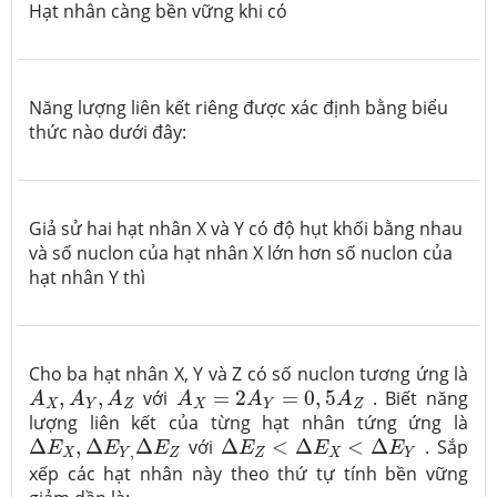
Hạt nhân càng bền vững khi có
Năng lượng liên kết riêng được xác định bằng biểu
thức nào dưới đây:
Giả sử hai hạt nhân X và Y có độ hụt khối bằng nhau
và số nuclon của hạt nhân X lớn hơn số nuclon của
hạt nhân Y thì
Cho ba hạt nhân X, Y và Z có số nuclon tương ứng là
A
X
,
A
Y
,
A
Z
A
X
=
2
A
Y
=
0
,
5
A
Z
,
,
với
=
2
=
0
,
5
. Biết năng
A
A
A
A
A
A
X
Y
Z
X
Y
Z
lượng liên kết của từng hạt nhân tứng ứng là
Δ
E
X
,
Δ
E
Y
,
Δ
E
Z
Δ
E
Z
<
Δ
E
X
<
Δ
E
Y
Δ
,
Δ
Δ
với
Δ
<
Δ
<
Δ
. Sắp
E
E
E
E
E
E
,
X
Y
Z
Z
X
Y
xếp các hạt nhân này theo thứ tự tính bền vững