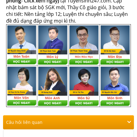
phòng
-
Click xem ngay
)
tại Tuyensinh247.com.
Cập
nhật bám sát bộ SGK mới, Thầy Cô giáo giỏi, 3 bước
chi tiết: Nền tảng lớp 12; Luyện thi chuyên sâu; Luyện
đề đủ dạng đáp ứng mọi kì thi.
Câu hỏi liên quan