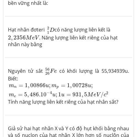
bền vững nhất là:
1
2
D
2
Hạt nhân đơteri
có năng lượng liên kết là
D
1
2
,
2356
M
e
V
2
,
2356
. Năng lượng liên kết riêng của hạt
M
e
V
nhân này bằng
26
56
F
e
56
Nguyên tử sắt
có khối lượng là 55,934939u.
F
e
26
Biết:
m
n
=
1
,
00866
u
;
m
p
=
1
,
00728
u
;
m
e
=
5
,
486.10
−
4
u
;
=
1
,
00866
;
=
1
,
00728
;
m
u
m
u
n
p
−
4
2
=
5
,
486.10
;
1
=
931
,
5
/
m
u
u
M
e
V
c
e
Tính năng lượng liên kết riêng của hạt nhân sắt?
Giả sử hai hạt nhân X và Y có độ hụt khối bằng nhau
và số nuclon của hạt nhân X lớn hơn số nuclôn của