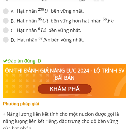
238
U
238
Hạt nhân
bền vững nhất.
A
.
U
35
C
l
56
F
e
35
56
Hạt nhân
bền vững hơn hạt nhân
B
.
C
l
F
e
6
L
i
6
Hạt nhân
bền vững nhất.
C
.
L
i
62
N
i
62
Hạt nhân
bền vững nhất.
D
.
N
i
Đáp án đúng:
D
ÔN THI ĐÁNH GIÁ NĂNG LỰC 2024 - LỘ TRÌNH 5V
BÀI BẢN
KHÁM PHÁ
Phương pháp giải
+ Năng lượng liên kết tính cho một nuclon được gọi là
năng lượng liên kết riêng, đặc trưng cho độ bền vững
của hạt nhân.