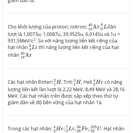
giảm dần là:
18
40
A
r
;
3
6
L
i
6
40
Cho khối lượng của proton; nơtron;
A
r
;
lần
L
i
3
18
lượt là 1,0073u; 1,0087u, 39,9525u, 6,0145u và 1u =
2
931,5MeV/c
. So với năng lượng liên kết riêng của
3
6
L
i
6
hạt nhân
thì năng lượng liên kết riêng của hạt
L
i
3
18
40
A
r
40
nhân
A
r
18
2
4
H
e
1
2
H
1
3
H
2
3
4
Các hạt nhân Đơteri
, Triti
, Heli
có năng
H
H
H
e
1
1
2
lượng liên kết lần lượt là 2,22 MeV, 8,49 MeV và 28,16
MeV. Các hạt nhân trên được sắp xếp theo thứ tự
giảm dần về độ bền vững của hạt nhân 1à:
2
4
H
e
;
3
7
L
i
;
26
56
F
e
;
92
235
U
7
4
56
235
Trong các hạt nhân:
;
;
e
;
. Hạt nhân
H
e
L
i
F
U
3
2
26
92