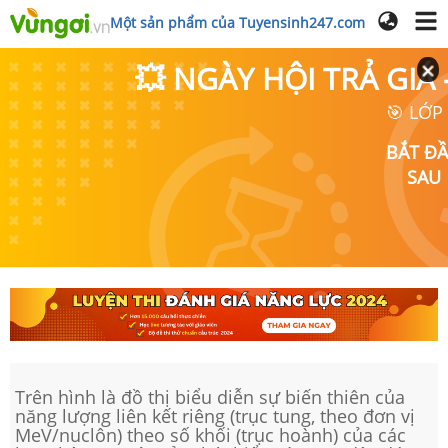
Một sản phẩm của Tuyensinh247.com
💥 NGÀY HỘI TRẢ GI
🎯 LỚP
BẮT Đ
SAU
Trên hình là đồ thị biểu diễn sự biến thiên của
năng lượng liên kết riêng (trục tung, theo đơn vị
MeV/nuclôn) theo số khối (trục hoành) của các