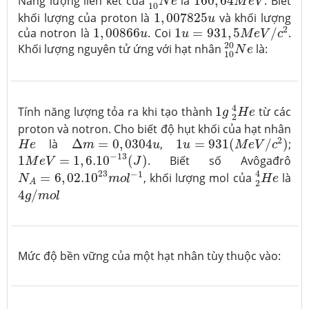
Năng lượng liên kết của
là
160
,
64
. Biết
N
e
M
e
V
10
1
,
007825
u
khối lượng của proton là
1
,
007825
và khối lượng
u
1
u
=
931
,
5
M
e
V
/
c
2
1
,
00866
u
2
của notron là
1
,
00866
. Coi
1
=
931
,
5
/
.
u
u
M
e
V
c
10
20
N
e
20
Khối lượng nguyên tử ứng với hạt nhân
là:
N
e
10
2
4
H
e
1
g
4
Tính năng lượng tỏa ra khi tạo thành
1
từ các
g
H
e
2
proton và notron. Cho biết độ hụt khối của hạt nhân
1
u
=
931
(
M
e
V
/
c
2
)
∆
m
=
0
,
0304
u
H
e
2
là
Δ
=
0
,
0304
,
1
=
931
(
/
)
;
H
e
m
u
u
M
e
V
c
1
M
e
V
=
1
,
6.10
−
13
(
J
)
−
13
1
=
1
,
6.10
(
)
. Biết số Avôgađrô
M
e
V
J
N
A
=
6
,
02.10
23
m
o
l
−
1
2
4
H
e
23
4
−
1
=
6
,
02.10
, khối lượng mol của
là
N
m
o
l
H
e
A
2
4
g
/
m
o
l
4
/
g
m
o
l
Mức độ bền vững của một hạt nhân tùy thuộc vào: