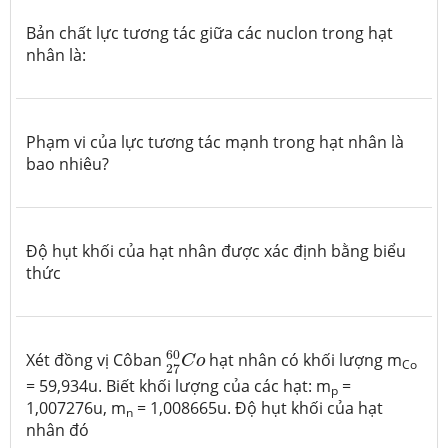
Bản chất lực tương tác giữa các nuclon trong hạt
nhân là:
Phạm vi của lực tương tác mạnh trong hạt nhân là
bao nhiêu?
Độ hụt khối của hạt nhân được xác định bằng biểu
thức
27
60
C
o
60
Xét đồng vị Côban
hạt nhân có khối lượng m
C
o
Co
27
= 59,934u. Biết khối lượng của các hạt: m
=
p
1,007276u, m
= 1,008665u. Độ hụt khối của hạt
n
nhân đó