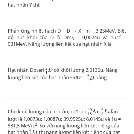
hạt nhân Y thì:
Phản ứng nhiệt hạch D + D
→
X + n + 3,25MeV. Biết
2
độ hụt khối của D là Dm
= 0,0024u và 1uc
=
D
931MeV. Năng lượng liên kết của hạt nhân X là
1
2
D
2
Hạt nhân Đơteri
có khối lượng 2,0136u. Năng
D
1
1
2
D
2
lượng liên kết của hạt nhân Đơteri
bằng
D
1
18
40
Ar
;
3
6
L
i
6
40
Cho khối lượng của prôtôn; nơtron;
Ar
;
lần
L
i
3
18
lượt là 1,0073u; 1,0087u; 39,9525u; 6,0145u và 1u =
2
931,5 MeV/c
. So với năng lượng liên kết riêng của
3
6
L
i
6
hạt nhân
thì năng lượng liên kết riêng của hạt
L
i