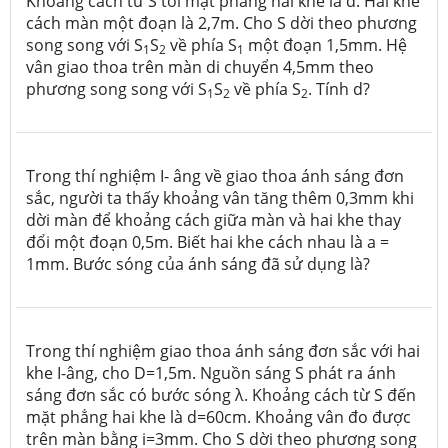
Khoảng cách từ S tới mặt phẳng hai khe là d. Hai khe
cách màn một đoạn là 2,7m. Cho S dời theo phương
song song với S­
S
về phía S
một đoạn 1,5mm. Hệ
1
2
1
vân giao thoa trên màn di chuyển 4,5mm theo
phương song song với S
S
về phía S
. Tính d?
1
2
2
Trong thí nghiệm I- âng về giao thoa ánh sáng đơn
sắc, người ta thấy khoảng vân tăng thêm 0,3mm khi
dời màn để khoảng cách giữa màn và hai khe thay
đổi một đoạn 0,5m. Biết hai khe cách nhau là a =
1mm. Bước sóng của ánh sáng đã sử dụng là?
Trong thí nghiệm giao thoa ánh sáng đơn sắc với hai
khe I-âng, cho D=1,5m. Nguồn sáng S phát ra ánh
sáng đơn sắc có bước sóng λ. Khoảng cách từ S đến
mặt phẳng hai khe là d=60cm. Khoảng vân đo được
trên màn bằng i=3mm. Cho S dời theo phương song