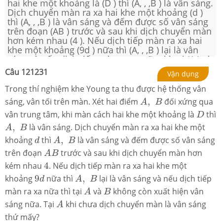
hai khe một khoảng là (D ) thì (A, , ,B ) là vân sáng.
Dịch chuyển màn ra xa hai khe một khoảng (d )
thì (A, , ,B ) là vân sáng và đếm được số vân sáng
trên đoạn (AB ) trước và sau khi dịch chuyển màn
hơn kém nhau (4 ). Nếu dịch tiếp màn ra xa hai
khe một khoảng (9d ) nữa thì (A, , ,B ) lại là vân
sáng và nếu dịch tiếp màn ra xa nữa thì tại (A ) và
(B ) không còn xuất hiện vân sáng nữa. Tại (A ) khi
Câu
121231
Vận dụng
chưa dịch chuyển màn là vân sáng thứ mấy?
Trong thí nghiệm khe Young ta thu được hệ thống vân
A
,
B
sáng, vân tối trên màn. Xét hai điểm
,
đối xứng qua
A
B
D
vân trung tâm, khi màn cách hai khe một khoảng là
thì
D
A
,
B
,
là vân sáng. Dịch chuyển màn ra xa hai khe một
A
B
A
,
B
d
khoảng
thì
,
là vân sáng và đếm được số vân sáng
d
A
B
A
B
trên đoạn
trước và sau khi dịch chuyển màn hơn
A
B
4
kém nhau
4
. Nếu dịch tiếp màn ra xa hai khe một
A
,
B
9
d
khoảng
9
nữa thì
,
lại là vân sáng và nếu dịch tiếp
d
A
B
A
B
màn ra xa nữa thì tại
và
không còn xuất hiện vân
A
B
A
sáng nữa. Tại
khi chưa dịch chuyển màn là vân sáng
A
thứ mấy?