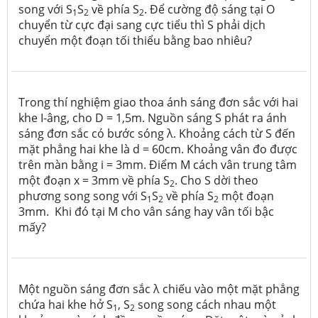
song với S
S
về phía S
. Để cường độ sáng tại O
1
2
2
chuyển từ cực đại sang cực tiểu thì S phải dịch
chuyển một đoạn tối thiểu bằng bao nhiêu?
Trong thí nghiệm giao thoa ánh sáng đơn sắc với hai
khe I-âng, cho D = 1,5m. Nguồn sáng S phát ra ánh
sáng đơn sắc có bước sóng λ. Khoảng cách từ S đến
mặt phẳng hai khe là d = 60cm. Khoảng vân đo được
trên màn bằng i = 3mm. Điểm M cách vân trung tâm
một đoạn x = 3mm về phía S
. Cho S dời theo
2
phương song song với S
S
về phía S
một đoạn
1
2
2
3mm. Khi đó tại M cho vân sáng hay vân tối bậc
mấy?
Một nguồn sáng đơn sắc λ chiếu vào một mặt phẳng
chứa hai khe hở S­
, S
song song cách nhau một
1
2