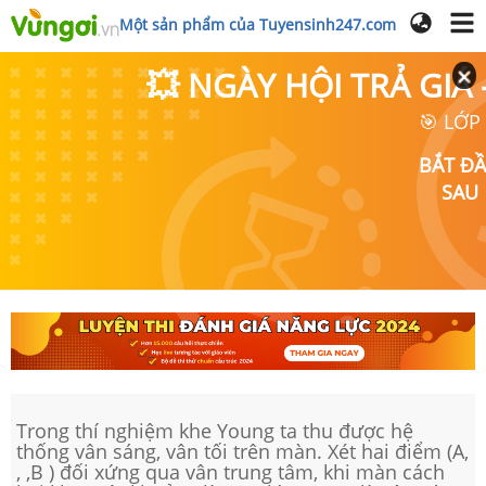
Một sản phẩm của Tuyensinh247.com
💥 NGÀY HỘI TRẢ GI
🎯 LỚP
BẮT Đ
SAU
Trong thí nghiệm khe Young ta thu được hệ
thống vân sáng, vân tối trên màn. Xét hai điểm (A,
, ,B ) đối xứng qua vân trung tâm, khi màn cách