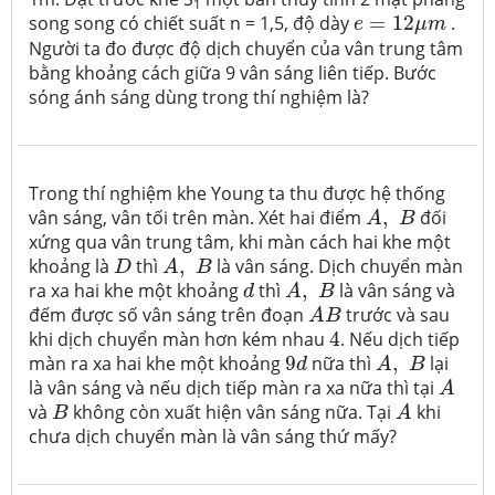
1
e
=
12
μ
m
song song có chiết suất n = 1,5, độ dày
=
12
.
e
μ
m
Người ta đo được độ dịch chuyển của vân trung tâm
bằng khoảng cách giữa 9 vân sáng liên tiếp. Bước
sóng ánh sáng dùng trong thí nghiệm là?
Trong thí nghiệm khe Young ta thu được hệ thống
A
,
B
vân sáng, vân tối trên màn. Xét hai điểm
,
đối
A
B
xứng qua vân trung tâm, khi màn cách hai khe một
A
,
B
D
khoảng là
thì
,
là vân sáng. Dịch chuyển màn
D
A
B
A
,
B
d
ra xa hai khe một khoảng
thì
,
là vân sáng và
d
A
B
A
B
đếm được số vân sáng trên đoạn
trước và sau
A
B
4
khi dịch chuyển màn hơn kém nhau
4
. Nếu dịch tiếp
A
,
B
9
d
màn ra xa hai khe một khoảng
9
nữa thì
,
lại
d
A
B
A
là vân sáng và nếu dịch tiếp màn ra xa nữa thì tại
A
A
B
và
không còn xuất hiện vân sáng nữa. Tại
khi
B
A
chưa dịch chuyển màn là vân sáng thứ mấy?