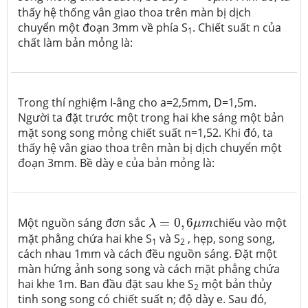
thấy hệ thống vân giao thoa trên màn bị dịch
chuyển một đoạn 3mm về phía S
. Chiết suất n của
1
chất làm bản mỏng là:
Trong thí nghiệm I-âng cho a=2,5mm, D=1,5m.
Người ta đặt trước một trong hai khe sáng một bản
mặt song song mỏng chiết suất n=1,52. Khi đó, ta
thấy hệ vân giao thoa trên màn bị dịch chuyển một
đoạn 3mm. Bề dày e của bản mỏng là:
λ
=
0
,
6
μ
m
Một nguồn sáng đơn sắc
=
0
,
6
chiếu vào một
λ
μ
m
mặt phẳng chứa hai khe S
và S
, hẹp, song song,
1
2
cách nhau 1mm và cách đều nguồn sáng. Đặt một
màn hứng ảnh song song và cách mặt phẳng chứa
hai khe 1m. Ban đầu đặt sau khe S
một bản thủy
2
tinh song song có chiết suất n; độ dày e. Sau đó,