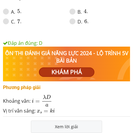
4
5
5
.
4
.
A
.
B
.
7
6
7
.
6
.
C
.
D
.
Đáp án đúng:
D
ÔN THI ĐÁNH GIÁ NĂNG LỰC 2024 - LỘ TRÌNH 5V
BÀI BẢN
KHÁM PHÁ
Phương pháp giải
i
=
λ
D
a
λ
D
Khoảng vân:
=
i
a
x
s
=
k
i
Vị trí vân sáng:
=
x
k
i
s
Xem lời giải