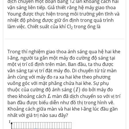
dịch chuyển một đoạn bằng 12 lần khoảng cách hai
vận sáng liên tiếp. Giả thiết rằng hệ máy giao thoa
Young được thực hiện trong môi trường yên tĩnh và
nhiệt độ phòng được giữ ổn định trong quá trình
làm việc. Chiết suất của khí Cl
trong ống là
2
Trong thí nghiệm giao thoa ánh sáng qua hệ hai khe
I-âng, người ta gắn một máy đo cường độ sáng tại
một vị trí cố định trên màn. Ban đầu, ta thu được
vân sáng tại vị trí đặt máy đo. Di chuyển từ từ màn
ảnh cùng với máy đo ra xa hai khe theo phương
vuông góc với mặt phẳng chứa hai khe. Sự phụ
(
I
)
thuộc của cường độ ánh sáng
(
)
do bởi máy đo
I
L
theo khoảng cách
màn đã dịch chuyển so với vị trí
L
ban đầu được biểu diễn như đồ thị trong hình vẽ.
Khoảng cách giữa màn và hai khe I-âng lúc đầu gần
nhất với giá trị nào sau đây?