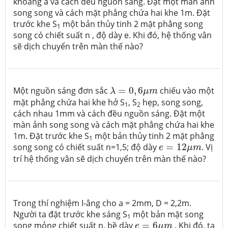
khoảng a và cách đều nguồn sáng. Đặt một màn ảnh
song song và cách mặt phẳng chứa hai khe 1m. Đặt
trước khe S
một bản thủy tinh 2 mặt phẳng song
1
song có chiết suất n , độ dày e. Khi đó, hệ thống vân
sẽ dịch chuyển trên màn thế nào?
λ
=
0
,
6
μ
m
Một nguồn sáng đơn sắc
=
0
,
6
chiếu vào một
λ
μ
m
mặt phẳng chứa hai khe hở S
, S
hẹp, song song,
1
2
cách nhau 1mm và cách đều nguồn sáng. Đặt một
màn ảnh song song và cách mặt phẳng chứa hai khe
1m. Đặt trước khe S
một bản thủy tinh 2 mặt phẳng
1
e
=
12
μ
m
song song có chiết suất n=1,5; độ dày
=
12
. Vị
e
μ
m
trí hệ thống vân sẽ dịch chuyển trên màn thế nào?
Trong thí nghiệm I-âng cho a = 2mm, D = 2,2m.
Người ta đặt trước khe sáng S
một bản mặt song
1
e
=
6
μ
m
song mỏng chiết suất n, bề dày
=
6
. Khi đó, ta
e
μ
m