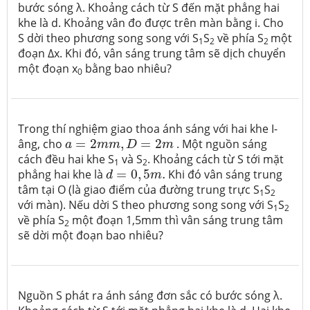
bước sóng λ. Khoảng cách từ S đến mặt phẳng hai
khe là d. Khoảng vân đo được trên màn bằng i. Cho
S dời theo phương song song với S
S
về phía S
một
1
2
2
đoạn ∆x. Khi đó, vân sáng trung tâm sẽ dịch chuyển
một đoạn x
bằng bao nhiêu?
0
Trong thí nghiệm giao thoa ánh sáng với hai khe I-
a
=
2
m
m
,
D
=
2
m
âng, cho
=
2
,
=
2
. Một nguồn sáng
a
m
m
D
m
cách đều hai khe S
và S
. Khoảng cách từ S tới mặt
1
2
d
=
0
,
5
m
.
phẳng hai khe là
=
0
,
5
.
Khi đó vân sáng trung
d
m
tâm tại O (là giao điểm của đường trung trực S
S
1
2
với màn). Nếu dời S theo phương song song với S
S
1
2
về phía S
một đoạn 1,5mm thì vân sáng trung tâm
2
sẽ dời một đoạn bao nhiêu?
Nguồn S phát ra ánh sáng đơn sắc có bước sóng λ.