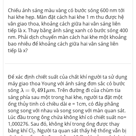
Chiếu ánh sáng màu vàng có bước sóng 600 nm tới
hai khe hẹp. Màn đặt cách hai khe 1 m thu được hệ
vân giao thoa, khoảng cách giữa hai vân sáng liên
tiếp là x. Thay bằng ánh sáng xanh có bước sóng 400
nm. Phải dịch chuyển màn cách hai khe một khoảng
bao nhiêu để khoảng cách giữa hai vân sáng liên
tiếp là x?
Để xác định chiết suất của chất khí người ta sử dụng
máy giao thoa Young với ánh sáng đơn sắc có bước
λ
=
0
,
491
μ
m
sóng
=
0
,
491
. Trên đường đi của chùm tia
λ
μ
m
sáng phía sau một trong hai khe, người ta đặt một
ống thủy tinh có chiều dài e = 1cm, có đáy phẳng
song song với nhau và song song với màn quan sát.
Lúc đầu trong ông chứa không khí có chiết suất no=
1,000276. Sau đó, không khí trong ống được thay
bằng khí Cl
. Người ta quan sát thấy hệ thống vẫn bị
2