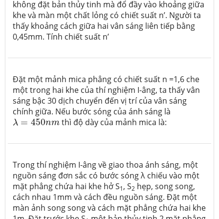
không đặt bản thủy tinh mà đổ đầy vào khoảng giữa
khe và màn một chất lỏng có chiết suất n’. Người ta
thấy khoảng cách giữa hai vân sáng liên tiếp bằng
0,45mm. Tính chiết suất n’
Đặt một mảnh mica phẳng có chiết suất n =1,6 che
một trong hai khe của thí nghiệm I-âng, ta thấy vân
sáng bậc 30 dịch chuyển đến vị trí của vân sáng
chính giữa. Nếu bước sóng của ánh sáng là
λ
=
450
n
m
=
450
thì độ dày của mảnh mica là:
λ
n
m
Trong thí nghiệm I-âng về giao thoa ánh sáng, một
nguồn sáng đơn sắc có bước sóng λ chiếu vào một
mặt phẳng chứa hai khe hở S
, S
hẹp, song song,
1
2
cách nhau 1mm và cách đều nguồn sáng. Đặt một
màn ảnh song song và cách mặt phẳng chứa hai khe
1m. Đặt trước khe S
một bản thủy tinh 2 mặt phẳng