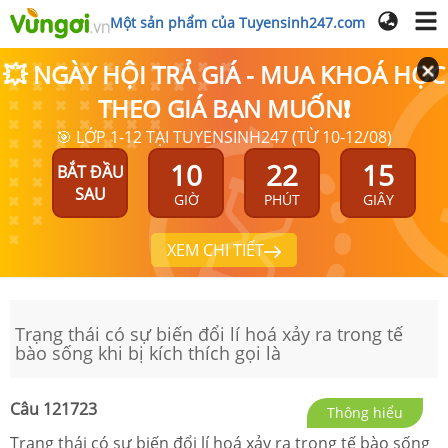
Một sản phẩm của Tuyensinh247.com
💥 NGÀY HỘI TRẢ GIÁ - MUA KHOÁ HỌC
THEO GIÁ BẠN MUỐN❗
🎯 LỚP 1-12 TẠI TUYENSINH247 (TỪ 10-12/08)
10
22
15
BẮT ĐẦU
SAU
GIỜ
PHÚT
GIÂY
XEM CHI TIẾT
Trạng thái có sự biến đổi lí hoá xảy ra trong tế
bào sống khi bị kích thích gọi là
Câu
121723
Thông hiểu
Trạng thái có sự biến đổi lí hoá xảy ra trong tế bào sống