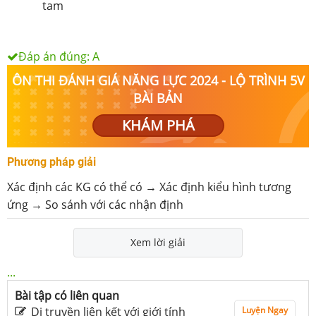
tam
Đáp án đúng:
A
ÔN THI ĐÁNH GIÁ NĂNG LỰC 2024 - LỘ TRÌNH 5V
BÀI BẢN
KHÁM PHÁ
Phương pháp giải
Xác định các KG có thể có → Xác định kiểu hình tương
ứng → So sánh với các nhận định
Xem lời giải
...
Bài tập có liên quan
Di truyền liên kết với giới tính
Luyện Ngay