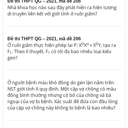
Đề thi THPT QG – 2021, mã đề 206
Nhà khoa học nào sau đây
phát hiện ra hiện tượng
di truyền liên kết với giới tính ở ruồi giấm?
Đề thi THPT QG – 2021, mã đề 206
D
d
D
Ở ruồi giấm thực hiện phép lai
P: X
X
× X
Y, tạo ra
F
. Theo lí thuyết, F
có tối đa bao nhiêu loại kiểu
1
1
gen?
Ở người bệnh máu khó đông do gen lặn nằm trên
NST giới tính X quy định. Một cặp vợ chồng có máu
đông bình thường nhưng có bố của chồng và bà
ngoại của vợ bị bệnh. Xác suất để đứa con đầu lòng
của cặp vợ chồng này không bị bệnh là bao nhiêu?