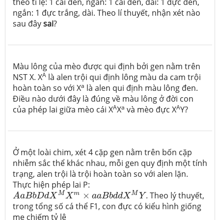
theo tỉ lệ: 1 cái đen, ngắn: 1 cái đen, dài: 1 đực đen,
ngắn: 1 đực trắng, dài. Theo lí thuyết, nhận xét nào
sau đây
sai
?
Màu lông của mèo được qui định bởi gen nằm trên
A
NST X. X
là alen trội qui định lông màu da cam trội
a
hoàn toàn so với X
là alen qui định màu lông đen.
Điều nào dưới đây là đúng về màu lông ở đời con
A
a
A
của phép lai giữa mèo cái X
X
và mèo đực X
Y?
Ở một loài chim, xét 4 cặp gen nằm trên bốn cặp
nhiễm sắc thể khác nhau, mỗi gen quy định một tính
trạng, alen trội là trội hoàn toàn so với alen lặn.
Thực hiện phép lai P:
A
a
B
b
D
d
X
M
X
m
×
a
a
B
b
d
d
X
M
Y
M
m
M
×
. Theo lý thuyết,
A
a
B
b
D
d
X
X
a
a
B
b
d
d
X
Y
trong tổng số cá thể F1, con đực có kiểu hình giống
mẹ chiếm tỷ lệ