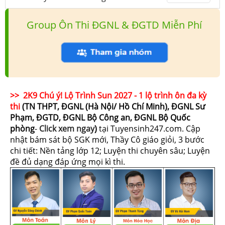
Group Ôn Thi ĐGNL & ĐGTD Miễn Phí
>> 2K9 Chú ý! Lộ Trình Sun 2027 - 1 lộ trình ôn đa kỳ
thi
(TN THPT, ĐGNL (Hà Nội/ Hồ Chí Minh), ĐGNL Sư
Phạm, ĐGTD, ĐGNL Bộ Công an, ĐGNL Bộ Quốc
phòng
-
Click xem ngay
)
tại Tuyensinh247.com.
Cập
nhật bám sát bộ SGK mới, Thầy Cô giáo giỏi, 3 bước
chi tiết: Nền tảng lớp 12; Luyện thi chuyên sâu; Luyện
đề đủ dạng đáp ứng mọi kì thi.