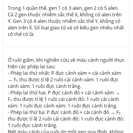
Trong 1 quần thể, gen 1 có 3 alen, gen 2 có 5 alen.
Cả 2 gen thuộc nhiễm sắc thể X, không có alen trên
Y. Gen 3 có 4 alen thuộc nhiễm sắc thể Y, không có
alen trên X. Số loại giao tử và số kiểu gen nhiều nhất
có thể có là:
Ở ruồi giấm, khi nghiên cứu về màu cánh người thực
hiện các phép lai sau:
- Phép lai thứ nhất: P đực cánh xám × cái cánh xám
→ F
thu được tỉ lệ 2 ruồi cái cánh xám: 1 ruồi đực
1
cánh xám: 1 ruồi đực cánh trắng.
- Phép lai thứ hai: P đực cánh đỏ × cái cánh xám →
F
thu được tỉ lệ 1 ruồi cái cánh đỏ: 1 ruồi cái cánh
1
xám: 1 ruồi đực cánh xám: 1 ruồi đực cánh trắng.
- Phép lai thứ ba: P đực cánh đỏ × cái cánh đỏ → F
1
thu được tỉ lệ 2 ruồi cái cánh đỏ: 1 ruồi đực cánh đỏ:
1 ruồi đực cánh trắng.
Biết màu cánh của ruồi do một gen quy định, không