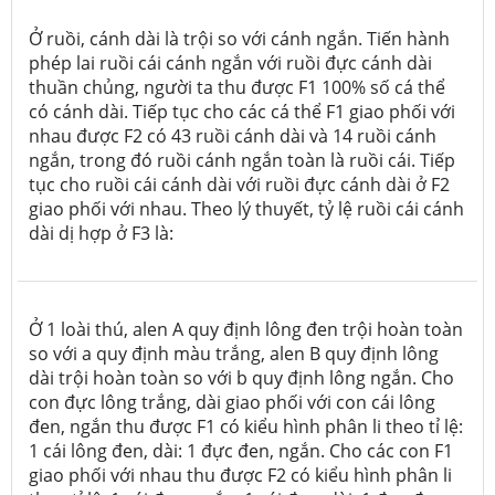
Ở ruồi, cánh dài là trội so với cánh ngắn. Tiến hành
phép lai ruồi cái cánh ngắn với ruồi đực cánh dài
thuần chủng, người ta thu được F
1
100% số cá thể
có cánh dài. Tiếp tục cho các cá thể F
1
giao phối với
nhau được F
2
có 43 ruồi cánh dài và 14 ruồi cánh
ngắn, trong đó ruồi cánh ngắn toàn là ruồi cái. Tiếp
tục cho ruồi cái cánh dài với ruồi đực cánh dài ở F
2
giao phối với nhau. Theo lý thuyết, tỷ lệ ruồi cái cánh
dài dị hợp ở F
3
là:
Ở 1 loài thú, alen A quy định lông đen trội hoàn toàn
so với a quy định màu trắng, alen B quy định lông
dài trội hoàn toàn so với b quy định lông ngắn. Cho
con đực lông trắng, dài giao phối với con cái lông
đen, ngắn thu được F1 có kiểu hình phân li theo tỉ lệ:
1 cái lông đen, dài: 1 đực đen, ngắn. Cho các con F1
giao phối với nhau thu được F2 có kiểu hình phân li