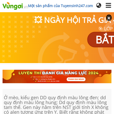
Một sản phẩm của Tuyensinh247.com
💥 NGÀY HỘI TRẢ GI
🎯 LỚP
BẮT
Ở mèo, kiểu gen DD quy định màu lông đen; dd
quy định màu lông hung; Dd quy định màu lông
tam thể. Gen này nằm trên NST giới tính X không
có alen tương ứng trên Y. Biết rằng không phát