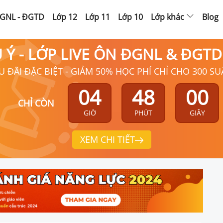
GNL - ĐGTD
Lớp 12
Lớp 11
Lớp 10
Lớp khác
Blog
Ú Ý - LỚP LIVE ÔN ĐGNL & ĐGT
U ĐÃI ĐẶC BIỆT - GIẢM 50% HỌC PHÍ CHỈ CHO 300 SU
04
47
59
CHỈ CÒN
GIỜ
PHÚT
GIÂY
XEM CHI TIẾT