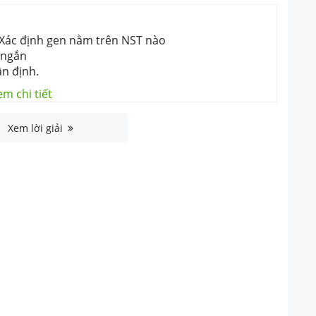
 Xác định gen nằm trên NST nào
 ngắn
ận định.
em chi tiết
Xem lời giải