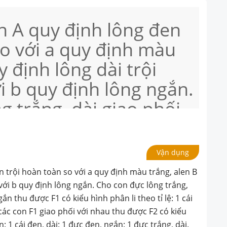
en A quy định lông đen
so với a quy định màu
y định lông dài trội
i b quy định lông ngắn.
g trắng, dài giao phối
g đen, ngắn thu được F1
 li theo tỉ lệ: 1 cái
Vận dụng
1 đực đen, ngắn. Cho các
en trội hoàn toàn so với a quy định màu trắng, alen B
i với nhau thu được F2
 với b quy định lông ngắn. Cho con đực lông trắng,
gắn thu được F1 có kiểu hình phân li theo tỉ lệ: 1 cái
 li theo tỉ lệ: 1 cái
các con F1 giao phối với nhau thu được F2 có kiểu
ắn: 1 cái đen, dài: 1 đực đen, ngắn: 1 đực trắng, dài.