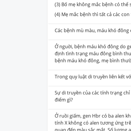
(3) Bố mẹ không mắc bệnh có thể 
(4) Mẹ mắc bệnh thì tất cả các con
Các bệnh mù màu, máu khó đông ở 
Ở nguời, bệnh máu khó đông do gen
định tình trạng máu đông bình thư
bệnh máu khó đông, mẹ bình thườn
Trong quy luật di truyền liên kết v
Sự di truyền của các tính trạng ch
điểm gì?
Ở ruồi giấm, gen Hbr có ba alen k
tính X không có alen tương ứng trê
quan đến màu sắc mắt. Số lượng al