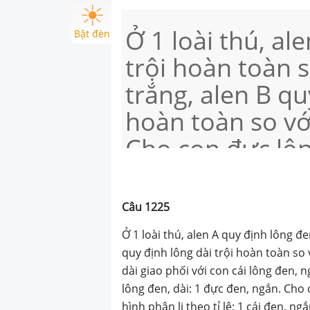
Ở 1 loài thú, al
Bật đèn
trội hoàn toàn 
trắng, alen B qu
hoàn toàn so vớ
Cho con đực lôn
với con cái lôn
có kiểu hình phân
Câu
1225
lông đen, dài: 
Ở 1 loài thú, alen A quy định lông đ
con F1 giao phố
quy định lông dài trội hoàn toàn so
dài giao phối với con cái lông đen, n
có kiểu hình phân
lông đen, dài: 1 đực đen, ngắn. Cho 
hình phân li theo tỉ lệ: 1 cái đen, ng