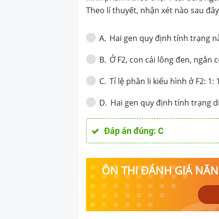
đen, ngắn: 1 cái
Theo lí thuyết, nhận xét nào sau đâ
ngắn: 1 đực trắn
nhận xét nào sa
Hai gen quy định tính trạng 
A
.
Ở F2, con cái lông đen, ngắn 
B
.
Tỉ lệ phân li kiểu hình ở F2: 1: 
C
.
Hai gen quy định tính trạng di
D
.
Đáp án đúng:
C
ÔN THI ĐÁNH GIÁ NĂNG