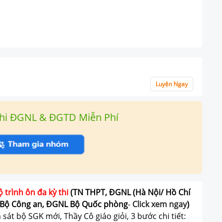
Luyện Ngay
hi ĐGNL & ĐGTD Miễn Phí
ộ trình ôn đa kỳ thi
(TN THPT, ĐGNL (Hà Nội/ Hồ Chí
Bộ Công an, ĐGNL Bộ Quốc phòng
-
Click xem ngay
)
át bộ SGK mới, Thầy Cô giáo giỏi, 3 bước chi tiết: