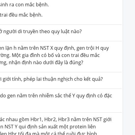
sinh ra con mắc bệnh.
 trai đều mắc bệnh.
người di truyền theo quy luật nào?
 lặn h nằm trên NST X quy định, gen trội H quy
ờng. Một gia đình có bố và con trai đều mắc
g, nhận định nào dưới đây là đúng?
ới giới tính, phép lai thuận nghịch cho kết quả?
ỉ do gen nằm trên nhiễm sắc thể Y quy định có đặc
hác nhau gồm Hbr1, Hbr2, Hbr3 nằm trên NST giới
n NST Y qui định sản xuất một protein liên
en Hbr tối đa mà một cá thể ruồi đực bình