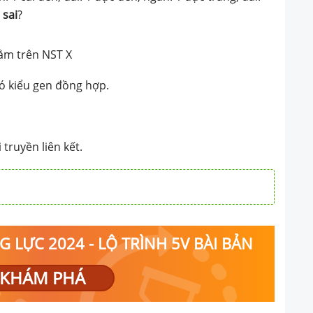
 đen, dài: 1 đực đen,
y
sai
?
g, dài. Theo lí thuyết,
u đây sai?
nằm trên NST X
có kiểu gen đồng hợp.
1
 truyền liên kết.
 LỰC 2024 - LỘ TRÌNH 5V BÀI BẢN
KHÁM PHÁ