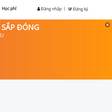
Học phí
Đăng nhập
Đăng ký
D SẮP ĐÓNG
ẤT