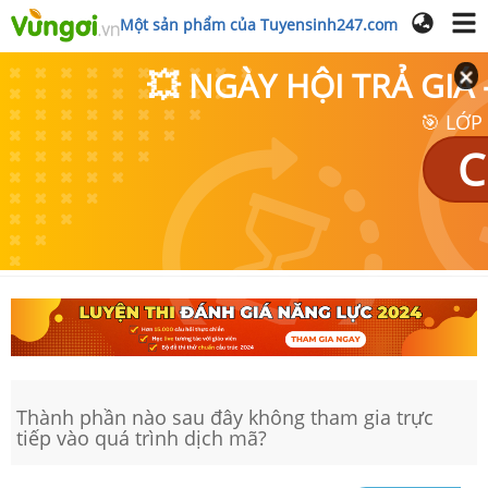
Một sản phẩm của Tuyensinh247.com
💥 NGÀY HỘI TRẢ GI
🎯 LỚP
C
Thành phần nào sau đây không tham gia trực
tiếp vào quá trình dịch mã?