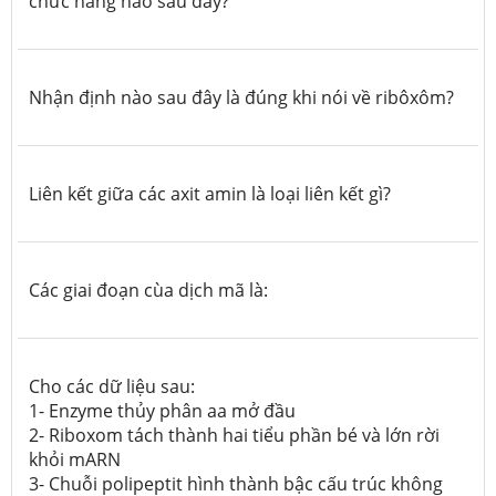
chức năng nào sau đây?
Nhận định nào sau đây là đúng khi nói về ribôxôm?
Liên kết giữa các axit amin là loại liên kết gì?
Các giai đoạn cùa dịch mã là:
Cho các dữ liệu sau:
1- Enzyme thủy phân aa mở đầu
2- Riboxom tách thành hai tiểu phần bé và lớn rời
khỏi mARN
3- Chuỗi polipeptit hình thành bậc cấu trúc không