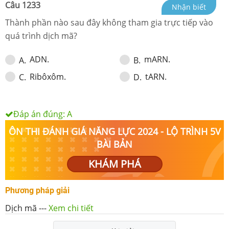
Câu
1233
Nhận biết
Thành phần nào sau đây không tham gia trực tiếp vào
quá trình dịch mã?
ADN.
mARN.
A
.
B
.
Ribôxôm.
tARN.
C
.
D
.
Đáp án đúng:
A
ÔN THI ĐÁNH GIÁ NĂNG LỰC 2024 - LỘ TRÌNH 5V
BÀI BẢN
KHÁM PHÁ
Phương pháp giải
Dịch mã
---
Xem chi tiết