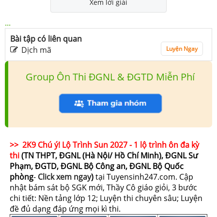
Xem lời giải
...
Bài tập có liên quan
Dịch mã
Luyện Ngay
Group Ôn Thi ĐGNL & ĐGTD Miễn Phí
>> 2K9 Chú ý! Lộ Trình Sun 2027 - 1 lộ trình ôn đa kỳ
thi
(TN THPT, ĐGNL (Hà Nội/ Hồ Chí Minh), ĐGNL Sư
Phạm, ĐGTD, ĐGNL Bộ Công an, ĐGNL Bộ Quốc
phòng
-
Click xem ngay
)
tại Tuyensinh247.com.
Cập
nhật bám sát bộ SGK mới, Thầy Cô giáo giỏi, 3 bước
chi tiết: Nền tảng lớp 12; Luyện thi chuyên sâu; Luyện
đề đủ dạng đáp ứng mọi kì thi.