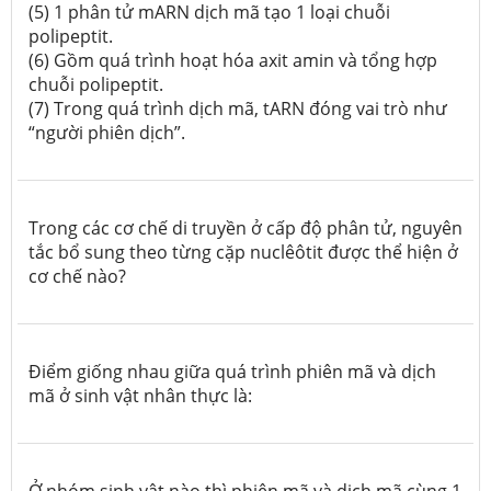
(5) 1 phân tử mARN dịch mã tạo 1 loại chuỗi
polipeptit.
(6) Gồm quá trình hoạt hóa axit amin và tổng hợp
chuỗi polipeptit.
(7) Trong quá trình dịch mã, tARN đóng vai trò như
“người phiên dịch”.
Trong các cơ chế di truyền ở cấp độ phân tử, nguyên
tắc bổ sung theo từng cặp nuclêôtit được thể hiện ở
cơ chế nào?
Điểm giống nhau giữa quá trình phiên mã và dịch
mã ở sinh vật nhân thực là:
Ở nhóm sinh vật nào thì phiên mã và dịch mã cùng 1