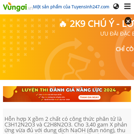
Một sản phẩm của Tuyensinh247.com
🔥 2K9 CHÚ Ý - 
ƯU ĐÃI ĐẶC B
CHỈ C
Hỗn hợp X gồm 2 chất có công thức phân tử là
C3H12N2O3 và C2H8N2O3. Cho 3,40 gam X phản
ứng vừa đủ với dung dịch NaOH (đun nóng), thu