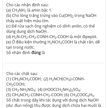
Cho các nhận định sau:
(a) CH
NH
là amin bậc 1.
3
2
(b) Cho lòng trắng trứng vào Cu(OH)
trong NaOH
2
thấy xuất hiện màu tím.
(c) Để rửa sạch ống nghiệm có dính anilin, có thể
dùng dung dịch NaOH.
(d) H
N-CH
-CH
-CONH-CH
-COOH là một đipeptit.
2
2
2
2
(e) Ở điều kiện thường H
NCH
COOH là chất rắn, dễ
2
2
tan trong nước.
Số nhận định
đúng
là
Cho các chất sau:
(1) ClH
NCH
COOH; (2) H
NCH(CH
)-CONH-
3
2
2
3
CH
COOH;
2
(3) CH
-NH
NO
; (4) (HOOCCH
NH
)
SO
;
3
3
3
2
3
2
4
(5) ClH
NCH
-CONH-CH
-COOH; (6) CH
COOC
H
.
3
2
2
3
6
5
Số chất trong dãy khi tác dụng với dung dịch NaOH
(dư, đun nóng) thu được dung dịch chứa hai muối là