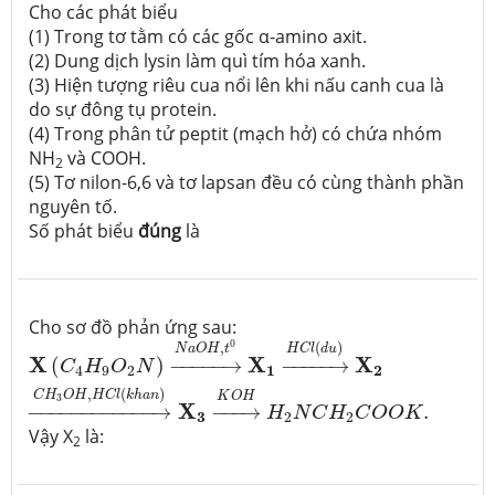
Cho các phát biểu
(1) Trong tơ tằm có các gốc α-amino axit.
(2) Dung dịch lysin làm quì tím hóa xanh.
(3) Hiện tượng riêu cua nổi lên khi nấu canh cua là
do sự đông tụ protein.
(4) Trong phân tử peptit (mạch hở) có chứa nhóm
NH
và COOH.
2
(5) Tơ nilon-6,6 và tơ lapsan đều có cùng thành phần
nguyên tố.
Số phát biểu
đúng
là
Cho sơ đồ phản ứng sau:
X
(
C
4
H
9
O
2
N
)
→
N
a
O
H
,
t
0
X
1
→
H
C
l
(
d
u
)
X
2
→
C
H
3
O
H
0
(
)
,
H
C
l
d
u
N
a
O
H
t
X
X
X
(
)
−
−−−−
→
−
−−−−
→
C
H
O
N
1
2
4
9
2
,
(
)
C
H
O
H
H
C
l
k
h
a
n
K
O
H
3
X
−
−−−−−−−−−−−
→
−
−−
→
.
H
N
C
H
C
O
O
K
3
2
2
Vậy X
là:
2