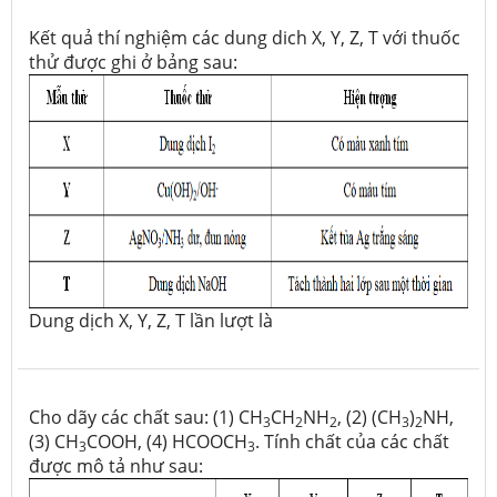
Kết quả thí nghiệm các dung dich X, Y, Z, T với thuốc
thử được ghi ở bảng sau:
Dung dịch X, Y, Z, T lần lượt là
Cho dãy các chất sau: (1) CH
CH
NH
, (2) (CH
)
NH,
3
2
2
3
2
(3) CH
COOH, (4) HCOOCH
. Tính chất của các chất
3
3
được mô tả như sau: