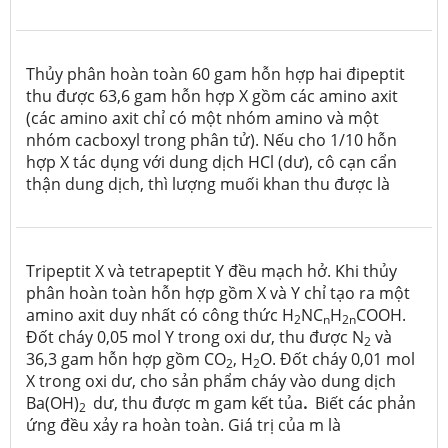
Thủy phân hoàn toàn 60 gam hỗn hợp hai đipeptit
thu được 63,6 gam hỗn hợp X gồm các amino axit
(các amino axit chỉ có một nhóm amino và một
nhóm cacboxyl trong phân tử). Nếu cho 1/10 hỗn
hợp X tác dụng với dung dịch HCl (dư), cô cạn cẩn
thận dung dịch, thì lượng muối khan thu được là
Tripeptit X và tetrapeptit Y đều mạch hở. Khi thủy
phân hoàn toàn hỗn hợp gồm X và Y chỉ tạo ra một
amino axit duy nhất có công thức H
NC
H
COOH.
2
n
2n
Đốt cháy 0,05 mol Y trong oxi dư, thu được N
và
2
36,3 gam hỗn hợp gồm CO
, H
O. Đốt cháy 0,01 mol
2
2
X trong oxi dư, cho sản phẩm cháy vào dung dịch
Ba(OH)
dư, thu được m gam kết tủa
.
Biết các phản
2
ứng đều xảy ra hoàn toàn. Giá trị của m là