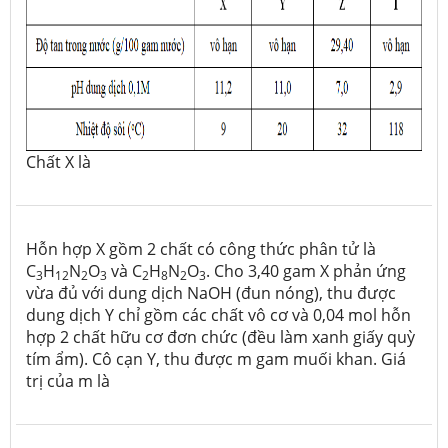
Chất X là
Hỗn hợp X gồm 2 chất có công thức phân tử là
C
H
N
O
và C
H
N
O
. Cho 3,40 gam X phản ứng
3
12
2
3
2
8
2
3
vừa đủ với dung dịch NaOH (đun nóng), thu được
dung dịch Y chỉ gồm các chất vô cơ và 0,04 mol hỗn
hợp 2 chất hữu cơ đơn chức (đều làm xanh giấy quỳ
tím ẩm). Cô cạn Y, thu được m gam muối khan. Giá
trị của m là