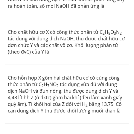
ra hoàn toàn, số mol NaOH đã phản ứng là
Cho chất hữu cơ X có công thức phân tử C
H
O
N
2
8
3
2
tác dụng với dung dịch NaOH, thu được chất hữu cơ
đơn chức Y và các chất vô cơ. Khối lượng phân tử
(theo đvC) của Y là
Cho hỗn hợp X gồm hai chất hữu cơ có cùng công
thức phân tử C
H
NO
tác dụng vừa đủ với dung
2
7
2
dịch NaOH và đun nóng, thu được dung dịch Y và
4,48 lít hh Z (ở đktc) gồm hai khí (đều làm xanh giấy
quỳ ẩm). Tỉ khối hơi của Z đối với H
bằng 13,75. Cô
2
cạn dung dịch Y thu được khối lượng muối khan là