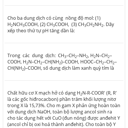
Cho ba dung dịch có cùng nồng độ mol: (1)
H
NCH
COOH, (2) CH
COOH, (3) CH
CH
NH
. Dãy
2
3
3
3
2
2
xếp theo thứ tự pH tăng dần là:
Trong các dung dịch: CH
–CH
–NH
, H
N–CH
–
3
2
2
2
2
COOH, H
N–CH
–CH(NH
)–COOH, HOOC–CH
–CH
–
2
2
2
2
2
CH(NH
)–COOH, số dung dịch làm xanh quỳ tím là
2
Chất hữu cơ X mạch hở có dạng H
N-R-COOR' (R, R'
2
là các gốc hiđrocacbon) phần trăm khối lượng nitơ
trong X là 15,73%. Cho m gam X phản ứng hoàn toàn
với dung dịch NaOH, toàn bộ lượng ancol sinh ra
cho tác dụng hết với CuO (đun nóng) được anđehit Y
(ancol chỉ bị oxi hoá thành anđehit). Cho toàn bộ Y