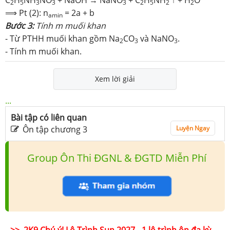
2
5
3
3
3
2
5
2
2
⟹ Pt (2): n
= 2a + b
amin
Bước 3:
Tính m muối khan
- Từ PTHH muối khan gồm Na
CO
và NaNO
.
2
3
3
- Tính m muối khan.
Xem lời giải
...
Bài tập có liên quan
Ôn tập chương 3
Luyện Ngay
Group Ôn Thi ĐGNL & ĐGTD Miễn Phí
>> 2K9 Chú ý! Lộ Trình Sun 2027 - 1 lộ trình ôn đa kỳ