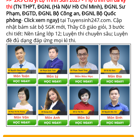
thi
(TN THPT, ĐGNL (Hà Nội/ Hồ Chí Minh), ĐGNL Sư
Phạm, ĐGTD, ĐGNL Bộ Công an, ĐGNL Bộ Quốc
phòng
-
Click xem ngay
)
tại Tuyensinh247.com.
Cập
nhật bám sát bộ SGK mới, Thầy Cô giáo giỏi, 3 bước
chi tiết: Nền tảng lớp 12; Luyện thi chuyên sâu; Luyện
đề đủ dạng đáp ứng mọi kì thi.