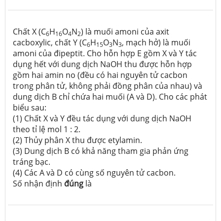
Chất X (C
H
O
N
) là muối amoni của axit
6
16
4
2
cacboxylic, chất Y (C
H
O
N
, mạch hở) là muối
6
15
3
3
amoni của đipeptit. Cho hỗn hợp E gồm X và Y tác
dụng hết với dung dịch NaOH thu được hỗn hợp
gồm hai amin no (đều có hai nguyên tử cacbon
trong phân tử, không phải đồng phân của nhau) và
dung dịch B chỉ chứa hai muối (A và D). Cho các phát
biểu sau:
(1) Chất X và Y đều tác dụng với dung dịch NaOH
theo tỉ lệ mol 1 : 2.
(2) Thủy phân X thu được etylamin.
(3) Dung dịch B có khả năng tham gia phản ứng
tráng bạc.
(4) Các A và D có cùng số nguyên tử cacbon.
Số nhận định
đúng
là