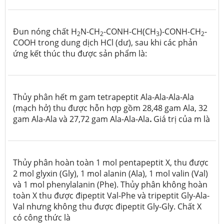
Đun nóng chất H
N-CH
-CONH-CH(CH
)-CONH-CH
-
2
2
3
2
COOH trong dung dịch HCl (dư), sau khi các phản
ứng kết thúc thu được sản phẩm là:
Thủy phân hết m gam tetrapeptit Ala-Ala-Ala-Ala
(mạch hở) thu được hỗn hợp gồm 28,48 gam Ala, 32
gam Ala-Ala và 27,72 gam Ala-Ala-Ala
.
Giá trị của m là
Thủy phân hoàn toàn 1 mol pentapeptit X, thu được
2 mol glyxin (Gly), 1 mol alanin (Ala), 1 mol valin (Val)
và 1 mol phenylalanin (Phe). Thủy phân không hoàn
toàn X thu được đipeptit Val-Phe và tripeptit Gly-Ala-
Val nhưng không thu được đipeptit Gly-Gly. Chất X
có công thức là