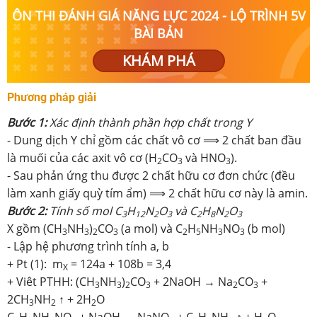
ÔN THI ĐÁNH GIÁ NĂNG LỰC 2024 - LỘ TRÌNH 5V
BÀI BẢN
KHÁM PHÁ
Phương pháp giải
­Bước 1:
Xác định thành phần hợp chất trong Y
- Dung dịch Y chỉ gồm các chất vô cơ ⟹ 2 chất ban đầu
là muối của các axit vô cơ (H
CO
và HNO
).
2
3
3
- Sau phản ứng thu được 2 chất hữu cơ đơn chức (đều
làm xanh giấy quỳ tím ẩm) ⟹ 2 chất hữu cơ này là amin.
­Bước 2:
Tính số mol C
H
N
O
và C
H
N
O
3
12
2
3
2
8
2
3
X gồm (CH
NH
)
CO
(a mol) và C
H
NH
NO
(b mol)
3
3
2
3
2
5
3
3
- Lập hệ phương trình tính a, b
+ Pt (1): m
= 124a + 108b = 3,4
X
+ Viêt PTHH: (CH
NH
)
CO
+ 2NaOH → Na
CO
+
3
3
2
3
2
3
2CH
NH
↑ + 2H
O
3
2
2
C
H
NH
NO
+ NaOH → NaNO
+ C
H
NH
↑ + H
O