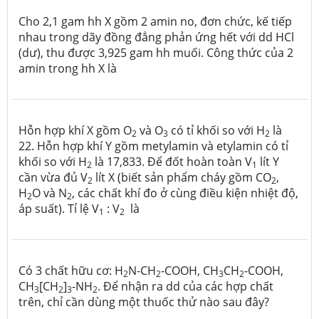
Cho 2,1 gam hh X gồm 2 amin no, đơn chức, kế tiếp
nhau trong dãy đồng đẳng phản ứng hết với dd HCl
(dư), thu được 3,925 gam hh muối. Công thức của 2
amin trong hh X là
Hỗn hợp khí X gồm O
và O
có tỉ khối so với H
là
2
3
2
22. Hỗn hợp khí Y gồm metylamin và etylamin có tỉ
khối so với H
là 17,833. Để đốt hoàn toàn V
lít Y
2
1
cần vừa đủ V
lít X (biết sản phẩm cháy gồm CO
,
2
2
H
O và N
, các chất khí đo ở cùng điều kiện nhiệt độ,
2
2
áp suất). Tỉ lệ V
: V
là
1
2
Có 3 chất hữu cơ: H
N-CH
-COOH, CH
CH
-COOH,
2
2
3
2
CH
[CH
]
-NH
. Để nhận ra dd của các hợp chất
3
2
3
2
trên, chỉ cần dùng một thuốc thử nào sau đây?