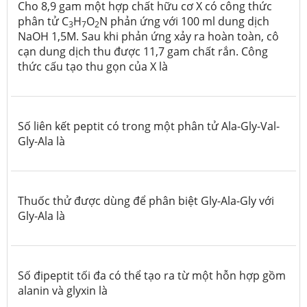
Cho 8,9 gam một hợp chất hữu cơ X có công thức
phân tử C
H
O
N phản ứng với 100 ml dung dịch
3
7
2
NaOH 1,5M. Sau khi phản ứng xảy ra hoàn toàn, cô
cạn dung dịch thu được 11,7 gam chất rắn. Công
thức cấu tạo thu gọn của X là
Số liên kết peptit có trong một phân tử Ala-Gly-Val-
Gly-Ala là
Thuốc thử được dùng để phân biệt Gly-Ala-Gly với
Gly-Ala là
Số đipeptit tối đa có thể tạo ra từ một hỗn hợp gồm
alanin và glyxin là