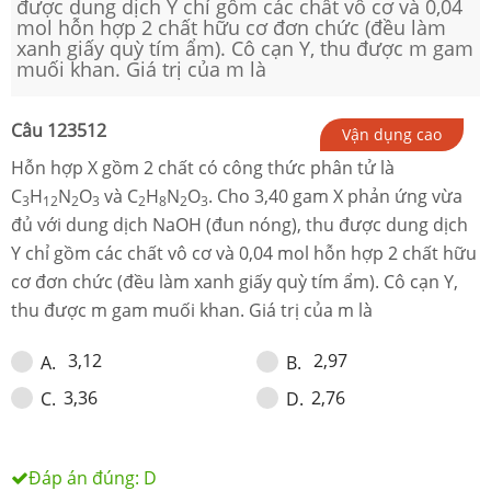
được dung dịch Y chỉ gồm các chất vô cơ và 0,04
mol hỗn hợp 2 chất hữu cơ đơn chức (đều làm
xanh giấy quỳ tím ẩm). Cô cạn Y, thu được m gam
muối khan. Giá trị của m là
Câu
123512
Vận dụng cao
Hỗn hợp X gồm 2 chất có công thức phân tử là
C
H
N
O
và C
H
N
O
. Cho 3,40 gam X phản ứng vừa
3
12
2
3
2
8
2
3
đủ với dung dịch NaOH (đun nóng), thu được dung dịch
Y chỉ gồm các chất vô cơ và 0,04 mol hỗn hợp 2 chất hữu
cơ đơn chức (đều làm xanh giấy quỳ tím ẩm). Cô cạn Y,
thu được m gam muối khan. Giá trị của m là
3,12
2,97
A
.
B
.
3,36
2,76
C
.
D
.
Đáp án đúng:
D