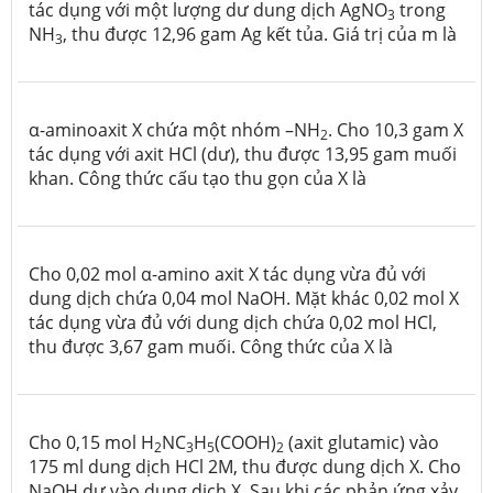
tác dụng với một lượng dư dung dịch AgNO
trong
3
NH
, thu được 12,96 gam Ag kết tủa. Giá trị của m là
3
α-aminoaxit X chứa một nhóm –NH
. Cho 10,3 gam X
2
tác dụng với axit HCl (dư), thu được 13,95 gam muối
khan. Công thức cấu tạo thu gọn của X là
Cho 0,02 mol α-amino axit X tác dụng vừa đủ với
dung dịch chứa 0,04 mol NaOH. Mặt khác 0,02 mol X
tác dụng vừa đủ với dung dịch chứa 0,02 mol HCl,
thu được 3,67 gam muối. Công thức của X là
Cho 0,15 mol H
NC
H
(COOH)
(axit glutamic) vào
2
3
5
2
175 ml dung dịch HCl 2M, thu được dung dịch X. Cho
NaOH dư vào dung dịch X. Sau khi các phản ứng xảy