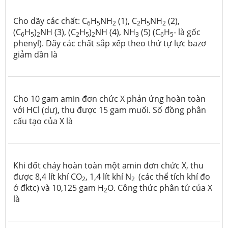
Cho dãy các chất: C
H
NH
(1), C
H
NH
(2),
6
5
2
2
5
2
(C
H
)
NH (3), (C
H
)
NH (4), NH
(5) (C
H
- là gốc
6
5
2
2
5
2
3
6
5
phenyl). Dãy các chất sắp xếp theo thứ tự lực bazơ
giảm dần là
Cho 10 gam amin đơn chức X phản ứng hoàn toàn
với HCl (dư), thu được 15 gam muối. Số đồng phân
cấu tạo của X là
Khi đốt cháy hoàn toàn một amin đơn chức X, thu
được 8,4 lít khí CO
, 1,4 lít khí N
(các thể tích khí đo
2
2
ở đktc) và 10,125 gam H
O. Công thức phân tử của X
2
là