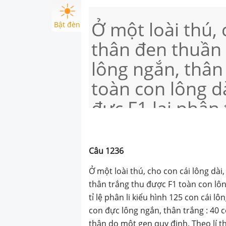
Ở một loài thú, 
Bật đèn
thân đen thuần 
lông ngắn, thân
toàn con lông d
đực F1 lai phân t
kiểu hình 125 c
đen : 42 con cái
Câu
1236
125 con đực lôn
Ở một loài thú, cho con cái lông dài
con đực lông dài
thân trắng thu được F1 toàn con lông
tỉ lệ phân li kiểu hình 125 con cái lô
trạng màu thân
con đực lông ngắn, thân trắng : 40 c
thân do một gen quy định. Theo lí t