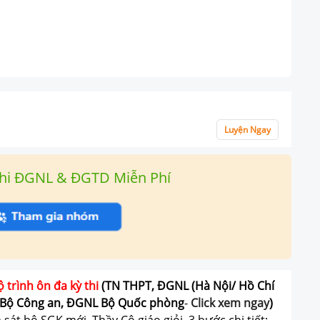
Luyện Ngay
hi ĐGNL & ĐGTD Miễn Phí
ộ trình ôn đa kỳ thi
(TN THPT, ĐGNL (Hà Nội/ Hồ Chí
Bộ Công an, ĐGNL Bộ Quốc phòng
-
Click xem ngay
)
át bộ SGK mới, Thầy Cô giáo giỏi, 3 bước chi tiết: