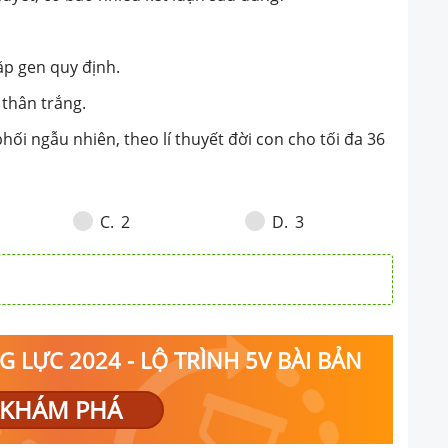
có bao nhiêu kết luận
a tối đa có 8 loại kiểu
ng chiều dài lông do hai
cặp gen quy định.
 thân trắng.
h. 3. Có 2 kiểu gen quy
phối ngẫu nhiên, theo lí thuyết đời con cho tối đa 36
thân trắng. 4. Cho các
ở Fa giao phối ngẫu
huyết đời con cho tối đa
2
3
C
.
D
.
 kiểu hình.
 LỰC 2024 - LỘ TRÌNH 5V BÀI BẢN
KHÁM PHÁ