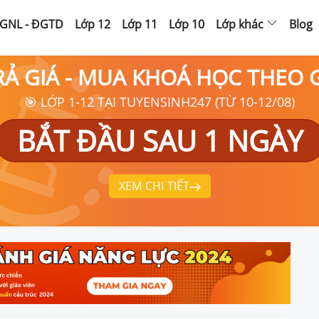
GNL - ĐGTD
Lớp 12
Lớp 11
Lớp 10
Lớp khác
Blog
RẢ GIÁ - MUA KHOÁ HỌC THEO
🎯 LỚP 1-12 TẠI TUYENSINH247 (TỪ 10-12/08)
BẮT ĐẦU SAU 1 NGÀY
XEM CHI TIẾT