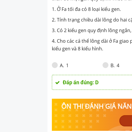
Theo lí thuyết, 
sau đúng? 1. Ở F
1. Ở Fa tối đa có 8 loại kiểu gen.
gen. 2. Tính trạ
2. Tính trạng chiều dài lông do hai 
3. Có 2 kiểu gen quy định lông ngắn,
cặp gen quy địn
4. Cho các cá thể lông dài ở Fa giao 
định lông ngắn, 
kiểu gen và 8 kiểu hình.
cá thể lông dài 
nhiên, theo lí t
1
4
A
.
B
.
36 kiểu gen và 8
Đáp án đúng:
D
ÔN THI ĐÁNH GIÁ NĂNG