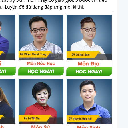
u; Luyện đề đủ dạng đáp ứng mọi kì thi.