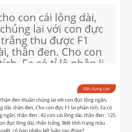
cho con cái lông dài,
chủng lai với con đực
 trắng thu được F1
ài, thân đen. Cho con
ích, Fa có tỉ lệ phân li
on cái lông ngắn, thân
 lông dài, thân đen :
Vận dụng cao
g ngắn, thân trắng : 40
, thân đen thuần chủng lai với con đực lông ngắn,
, thân trắng. Biết tính
 dài, thân đen. Cho con đực F1 lai phân tích, Fa có
ng ngắn, thân đen : 42 con cái lông dài, thân đen : 125
 do một gen quy định.
on đực lông dài, thân trắng. Biết tính trạng màu
huyết, có bao nhiêu kết luận sau đúng?