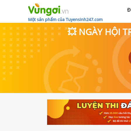
Đ
Một sản phẩm của Tuyensinh247.com
💥 NGÀY HỘI T