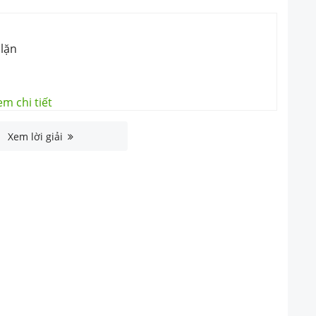
 lặn
t
em chi tiết
Xem lời giải