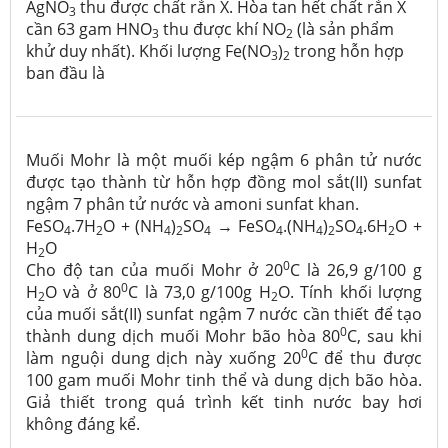
AgNO
thu được chất rắn X. Hòa tan hết chất rắn X
3
cần 63 gam HNO
thu được khí NO
(là sản phẩm
3
2
khử duy nhất). Khối lượng Fe(NO
)
trong hỗn hợp
3
2
ban đầu là
Muối Mohr là một muối kép ngậm 6 phân tử nước
được tạo thành từ hỗn hợp đồng mol sắt(II) sunfat
ngậm 7 phân tử nước và amoni sunfat khan.
FeSO
.7H
O + (NH
)
SO
→ FeSO
.(NH
)
SO
.6H
O +
4
2
4
2
4
4
4
2
4
2
H
O
2
0
Cho độ tan của muối Mohr ở 20
C là 26,9 g/100 g
0
H
O và ở 80
C là 73,0 g/100g H
O. Tính khối lượng
2
2
của muối sắt(II) sunfat ngậm 7 nước cần thiết để tạo
0
thành dung dịch muối Mohr bão hòa 80
C, sau khi
0
làm nguội dung dịch này xuống 20
C để thu được
100 gam muối Mohr tinh thể và dung dịch bão hòa.
Giả thiết trong quá trình kết tinh nước bay hơi
không đáng kể.