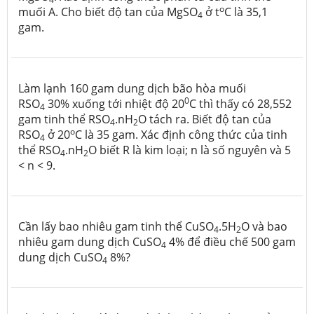
o
muối A. Cho biết độ tan của MgSO
ở t
C là 35,1
4
gam.
Làm lạnh 160 gam dung dịch bão hòa muối
0
RSO
30% xuống tới nhiệt độ 20
C thì thấy có 28,552
4
gam tinh thể RSO
.nH
O tách ra. Biết độ tan của
4
2
o
RSO
ở 20
C là 35 gam. Xác định công thức của tinh
4
thể RSO
.nH
O biết R là kim loại; n là số nguyên và 5
4
2
< n < 9.
Cần lấy bao nhiêu gam tinh thể CuSO
.5H
O và bao
4
2
nhiêu gam dung dịch CuSO
4% để điều chế 500 gam
4
dung dịch CuSO
8%?
4