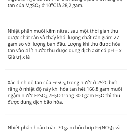
4
2
0
tan của MgSO
ở 10
C là 28,2 gam.
4
Nhiệt phân muối kẽm nitrat sau một thời gian thu
được chất rắn và thấy khối lượng chất rắn giảm 27
gam so với lượng ban đầu. Lượng khí thu được hòa
tan vào 4 lít nước thu được dung dịch axit có pH = x.
Giá trị x là
0
Xác định độ tan của FeSO
trong nước ở 25
C biết
4
rằng ở nhiệt độ này khi hòa tan hết 166,8 gam muối
ngậm nước FeSO
.7H
O trong 300 gam H
O thì thu
4
2
2
được dung dịch bão hòa.
Nhiệt phân hoàn toàn 70 gam hỗn hợp Fe(NO
)
và
3
2