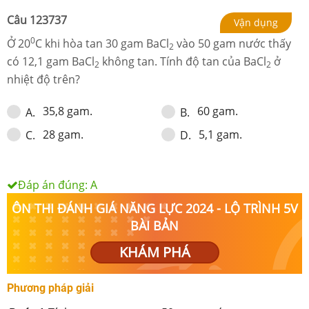
Câu
123737
Vận dụng
0
Ở 20
C khi hòa tan 30 gam BaCl
vào 50 gam nước thấy
2
có 12,1 gam BaCl
không tan. Tính độ tan của BaCl­
ở
2
2
nhiệt độ trên?
35,8 gam.
60 gam.
A
.
B
.
28 gam.
5,1 gam.
C
.
D
.
Đáp án đúng:
A
ÔN THI ĐÁNH GIÁ NĂNG LỰC 2024 - LỘ TRÌNH 5V
BÀI BẢN
KHÁM PHÁ
Phương pháp giải