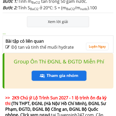
Bước 1:
Tính m
tan trong 50 gam nước.
BaCl2
o
Bước 2:
Tính S
ở 20
C: S = (m
/m
).100
BaCl2
BaCl2
nước
Xem lời giải
...
Bài tập có liên quan
Độ tan và tinh thể muối hydrate
Luyện Ngay
Group Ôn Thi ĐGNL & ĐGTD Miễn Phí
>> 2K9 Chú ý! Lộ Trình Sun 2027 - 1 lộ trình ôn đa kỳ
thi
(TN THPT, ĐGNL (Hà Nội/ Hồ Chí Minh), ĐGNL Sư
Phạm, ĐGTD, ĐGNL Bộ Công an, ĐGNL Bộ Quốc
phòng
-
Click xem ngay
)
tại Tuyensinh247.com.
Cập