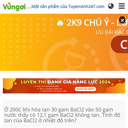
Một sản phẩm của Tuyensinh247.com
🔥 2K9 CHÚ Ý - 
ƯU ĐÃI ĐẶC B
C
Ở 200C khi hòa tan 30 gam BaCl2 vào 50 gam
nước thấy có 12,1 gam BaCl2 không tan. Tính độ
tan của BaCl­2 ở nhiệt độ trên?