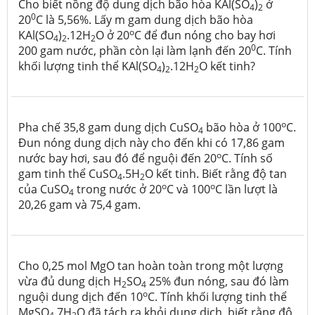
Cho biết nồng độ dung dịch bão hòa KAl(SO
)
ở
4
2
0
20
C là 5,56%. Lấy m gam dung dịch bão hòa
o
KAl(SO
)
.12H
O ở 20
C để đun nóng cho bay hơi
4
2
2
0
200 gam nước, phần còn lại làm lạnh đến 20
C. Tính
khối lượng tinh thể KAl(SO
)
.12H
O kết tinh?
4
2
2
o
Pha chế 35,8 gam dung dịch CuSO
bão hòa ở 100
C.
4
Đun nóng dung dịch này cho đến khi có 17,86 gam
o
nước bay hơi, sau đó để nguội đến 20
C. Tính số
gam tinh thể CuSO
.5H
O kết tinh. Biết rằng độ tan
4
2
o
o
của CuSO
trong nước ở 20
C và 100
C lần lượt là
4
20,26 gam và 75,4 gam.
Cho 0,25 mol MgO tan hoàn toàn trong một lượng
vừa đủ dung dịch H
SO
25% đun nóng, sau đó làm
2
4
o
nguội dung dịch đến 10
C. Tính khối lượng tinh thể
MgSO
.7H
O đã tách ra khỏi dung dịch, biết rằng độ