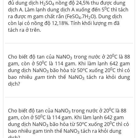
đủ dung dịch H
SO
nồng độ 24,5% thu được dung
2
4
0
dịch A. Làm lạnh dung dịch A xuống đến 5
C thì tách
ra được m gam chất rắn (FeSO
.7H
O). Dung dịch
4
2
còn lại có nồng độ 12,18%. Tính khối lượng m đã
tách ra ở trên.
0
Cho biết độ tan của NaNO
trong nước ở 20
C là 88
3
0
gam, còn ở 50
C là 114 gam. Khi làm lạnh 642 gam
o
0
dung dịch NaNO
bão hòa từ 50
C xuống 20
C thì có
3
bao nhiêu
gam
tinh thể NaNO
tách ra khỏi dung
3
dịch?
0
Cho biết độ tan của NaNO
trong nước ở 20
C là 88
3
0
gam, còn ở 50
C là 114 gam. Khi làm lạnh 642 gam
o
0
dung dịch NaNO
bão hòa từ 50
C xuống 20
C thì có
3
bao nhiêu gam tinh thể NaNO
tách ra khỏi dung
3
dịch?