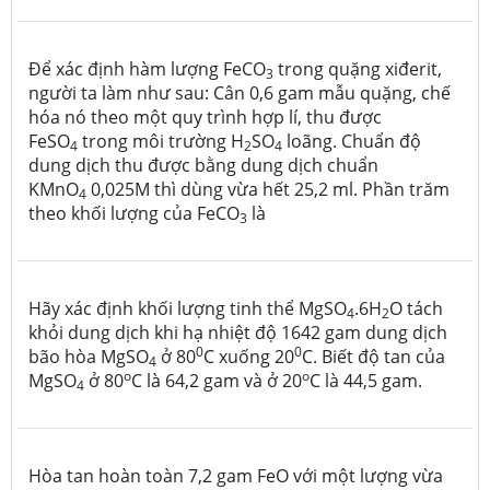
Để xác định hàm lượng FeCO
trong quặng xiđerit,
3
người ta làm như sau: Cân 0,6 gam mẫu quặng, chế
hóa nó theo một quy trình hợp lí, thu được
FeSO
trong môi trường H
SO
loãng. Chuẩn độ
4
2
4
dung dịch thu được bằng dung dịch chuẩn
KMnO
0,025M thì dùng vừa hết 25,2 ml. Phần trăm
4
theo khối lượng của FeCO
là
3
Hãy xác định khối lượng tinh thể MgSO
.6H
O tách
4
2
khỏi dung dịch khi hạ nhiệt độ 1642 gam dung dịch
0
0
bão hòa MgSO
ở 80
C xuống 20
C. Biết độ tan của
4
o
o
MgSO
­ ở 80
C là 64,2 gam và ở 20
C là 44,5 gam.
4
Hòa tan hoàn toàn 7,2 gam FeO với một lượng vừa