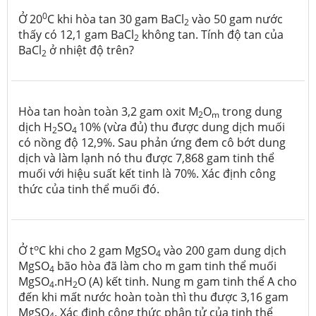
0
Ở 20
C khi hòa tan 30 gam BaCl
vào 50 gam nước
2
thấy có 12,1 gam BaCl
không tan. Tính độ tan của
2
BaCl­
ở nhiệt độ trên?
2
Hòa tan hoàn toàn 3,2 gam oxit M
O
trong dung
2
m
dịch H
SO
10% (vừa đủ) thu được dung dịch muối
2
4
có nồng độ 12,9%. Sau phản ứng đem cô bớt dung
dịch và làm lạnh nó thu được 7,868 gam tinh thể
muối với hiệu suất kết tinh là 70%. Xác định công
thức của tinh thể muối đó.
o
Ở t
C khi cho 2 gam MgSO
vào 200 gam dung dịch
4
MgSO
bão hòa đã làm cho m gam tinh thể muối
4
MgSO
.nH
O (A) kết tinh. Nung m gam tinh thể A cho
4
2
đến khi mất nước hoàn toàn thì thu được 3,16 gam
MgSO
. Xác định công thức phân tử của tinh thể
4