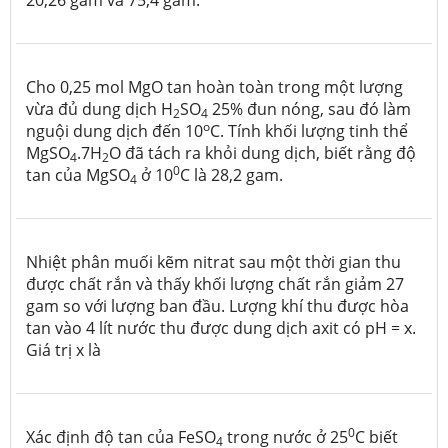
20,26 gam và 75,4 gam.
Cho 0,25 mol MgO tan hoàn toàn trong một lượng
vừa đủ dung dịch H
SO
25% đun nóng, sau đó làm
2
4
o
nguội dung dịch đến 10
C. Tính khối lượng tinh thể
MgSO
.7H
O đã tách ra khỏi dung dịch, biết rằng độ
4
2
0
tan của MgSO
ở 10
C là 28,2 gam.
4
Nhiệt phân muối kẽm nitrat sau một thời gian thu
được chất rắn và thấy khối lượng chất rắn giảm 27
gam so với lượng ban đầu. Lượng khí thu được hòa
tan vào 4 lít nước thu được dung dịch axit có pH = x.
Giá trị x là
0
Xác định độ tan của FeSO
trong nước ở 25
C biết
4