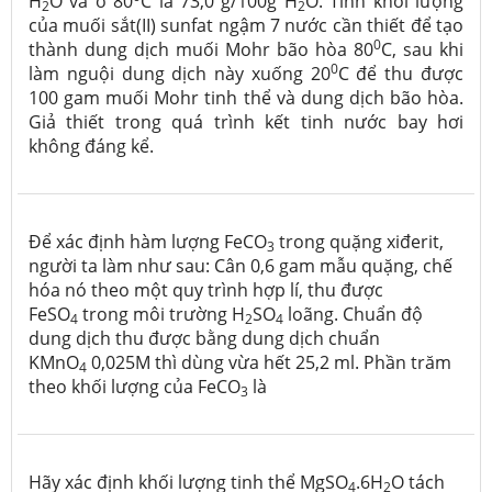
H
O và ở 80
C là 73,0 g/100g H
O. Tính khối lượng
2
2
của muối sắt(II) sunfat ngậm 7 nước cần thiết để tạo
0
thành dung dịch muối Mohr bão hòa 80
C, sau khi
0
làm nguội dung dịch này xuống 20
C để thu được
100 gam muối Mohr tinh thể và dung dịch bão hòa.
Giả thiết trong quá trình kết tinh nước bay hơi
không đáng kể.
Để xác định hàm lượng FeCO
trong quặng xiđerit,
3
người ta làm như sau: Cân 0,6 gam mẫu quặng, chế
hóa nó theo một quy trình hợp lí, thu được
FeSO
trong môi trường H
SO
loãng. Chuẩn độ
4
2
4
dung dịch thu được bằng dung dịch chuẩn
KMnO
0,025M thì dùng vừa hết 25,2 ml. Phần trăm
4
theo khối lượng của FeCO
là
3
Hãy xác định khối lượng tinh thể MgSO
.6H
O tách
4
2