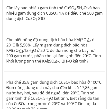
Cần lấy bao nhiêu gam tinh thể CuSO
.5H
O và bao
4
2
nhiêu gam dung dịch CuSO
4% để điều chế 500 gam
4
dung dịch CuSO
8%?
4
Cho biết nồng độ dung dịch bão hòa KAl(SO
)
ở
4
2
0
20
C là 5,56%. Lấy m gam dung dịch bão hòa
o
KAl(SO
)
.12H
O ở 20
C để đun nóng cho bay hơi
4
2
2
0
200 gam nước, phần còn lại làm lạnh đến 20
C. Tính
khối lượng tinh thể KAl(SO
)
.12H
O kết tinh?
4
2
2
o
Pha chế 35,8 gam dung dịch CuSO
bão hòa ở 100
C.
4
Đun nóng dung dịch này cho đến khi có 17,86 gam
o
nước bay hơi, sau đó để nguội đến 20
C. Tính số
gam tinh thể CuSO
.5H
O kết tinh. Biết rằng độ tan
4
2
o
o
của CuSO
trong nước ở 20
C và 100
C lần lượt là
4