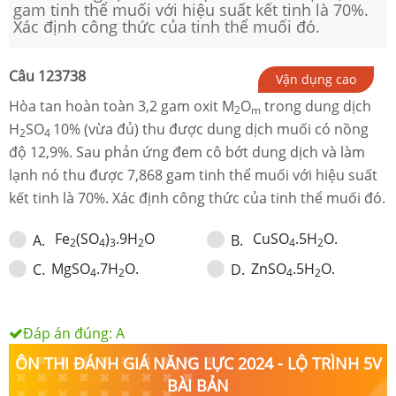
gam tinh thể muối với hiệu suất kết tinh là 70%.
Xác định công thức của tinh thể muối đó.
Câu
123738
Vận dụng cao
Hòa tan hoàn toàn 3,2 gam oxit M
O
trong dung dịch
2
m
H
SO
10% (vừa đủ) thu được dung dịch muối có nồng
2
4
độ 12,9%. Sau phản ứng đem cô bớt dung dịch và làm
lạnh nó thu được 7,868 gam tinh thể muối với hiệu suất
kết tinh là 70%. Xác định công thức của tinh thể muối đó.
Fe
(SO
)
.9H
O
CuSO
.5H
O.
A
.
B
.
2
4
3
2
4
2
MgSO
.7H
O.
ZnSO
.5H
O.
C
.
D
.
4
2
4
2
Đáp án đúng:
A
ÔN THI ĐÁNH GIÁ NĂNG LỰC 2024 - LỘ TRÌNH 5V
BÀI BẢN