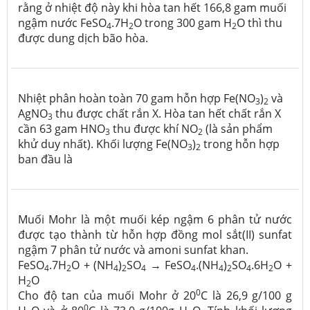
rằng ở nhiệt độ này khi hòa tan hết 166,8 gam muối
ngậm nước FeSO
.7H
O trong 300 gam H
O thì thu
4
2
2
được dung dịch bão hòa.
Nhiệt phân hoàn toàn 70 gam hỗn hợp Fe(NO
)
và
3
2
AgNO
thu được chất rắn X. Hòa tan hết chất rắn X
3
cần 63 gam HNO
thu được khí NO
(là sản phẩm
3
2
khử duy nhất). Khối lượng Fe(NO
)
trong hỗn hợp
3
2
ban đầu là
Muối Mohr là một muối kép ngậm 6 phân tử nước
được tạo thành từ hỗn hợp đồng mol sắt(II) sunfat
ngậm 7 phân tử nước và amoni sunfat khan.
FeSO
.7H
O + (NH
)
SO
→ FeSO
.(NH
)
SO
.6H
O +
4
2
4
2
4
4
4
2
4
2
H
O
2
0
Cho độ tan của muối Mohr ở 20
C là 26,9 g/100 g
0