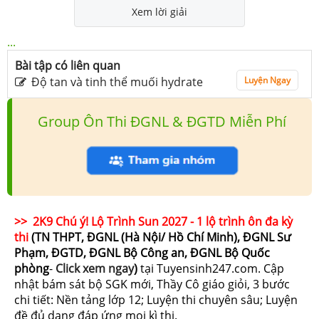
Xem lời giải
...
Bài tập có liên quan
Độ tan và tinh thể muối hydrate
Luyện Ngay
Group Ôn Thi ĐGNL & ĐGTD Miễn Phí
>> 2K9 Chú ý! Lộ Trình Sun 2027 - 1 lộ trình ôn đa kỳ
thi
(TN THPT, ĐGNL (Hà Nội/ Hồ Chí Minh), ĐGNL Sư
Phạm, ĐGTD, ĐGNL Bộ Công an, ĐGNL Bộ Quốc
phòng
-
Click xem ngay
)
tại Tuyensinh247.com.
Cập
nhật bám sát bộ SGK mới, Thầy Cô giáo giỏi, 3 bước
chi tiết: Nền tảng lớp 12; Luyện thi chuyên sâu; Luyện
đề đủ dạng đáp ứng mọi kì thi.