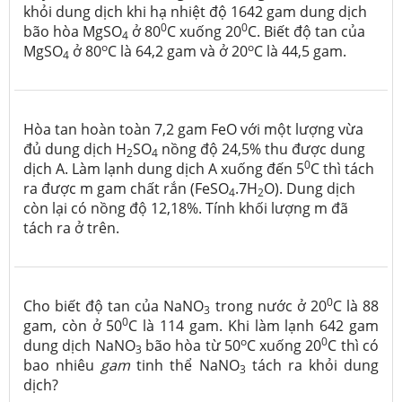
khỏi dung dịch khi hạ nhiệt độ 1642 gam dung dịch
0
0
bão hòa MgSO
ở 80
C xuống 20
C. Biết độ tan của
4
o
o
MgSO
­ ở 80
C là 64,2 gam và ở 20
C là 44,5 gam.
4
Hòa tan hoàn toàn 7,2 gam FeO với một lượng vừa
đủ dung dịch H
SO
nồng độ 24,5% thu được dung
2
4
0
dịch A. Làm lạnh dung dịch A xuống đến 5
C thì tách
ra được m gam chất rắn (FeSO
.7H
O). Dung dịch
4
2
còn lại có nồng độ 12,18%. Tính khối lượng m đã
tách ra ở trên.
0
Cho biết độ tan của NaNO
trong nước ở 20
C là 88
3
0
gam, còn ở 50
C là 114 gam. Khi làm lạnh 642 gam
o
0
dung dịch NaNO
bão hòa từ 50
C xuống 20
C thì có
3
bao nhiêu
gam
tinh thể NaNO
tách ra khỏi dung
3
dịch?