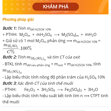
KHÁM PHÁ
Phương pháp giải
Bước 1:
Tính m
dd H2SO4 10%
+ PTHH: M
O
+ mH
SO
⟶ M
(SO
)
+ mH
O
2
m
2
4
2
4
m
2
+ Giả sử có 1 mol M
O
phản ứng ⟹ m
=
2
m
dd H2SO4 10%
m
H
2
S
O
4
C
%
.100
%
m
H
S
O
2
4
.100
%
%
C
m
M
2
(
S
O
4
)
m
Bước 2:
Tính
và tìm CT của oxit
m
(
)
M
S
O
2
4
m
- BTKL tính m
= m
+ m
, tính
dd sau phản ứng
oxit
dd H2SO4 10%
m
M
2
(
S
O
4
)
m
m
(
)
M
S
O
2
4
m
- Lập biểu thức tính nồng độ phần trăm của H
SO
10%
2
4
Bước 3:
Xác định CT của tinh thể muối
- PTHH: Fe
O
+ 3H
SO
⟶ Fe
(SO
)
+ 3H
O
2
3
2
4
2
4
3
2
- Lập biểu thức tính hiệu suất kết tinh tìm n ⟹ CTPT tinh
thể muối