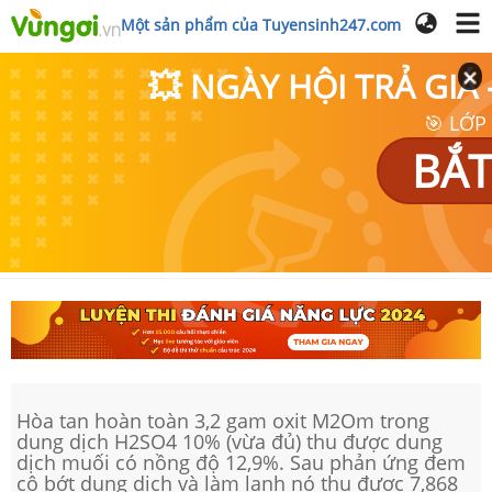
Một sản phẩm của Tuyensinh247.com
💥 NGÀY HỘI TRẢ GI
🎯 LỚP
BẮT
Hòa tan hoàn toàn 3,2 gam oxit M2Om trong
dung dịch H2SO4 10% (vừa đủ) thu được dung
dịch muối có nồng độ 12,9%. Sau phản ứng đem
cô bớt dung dịch và làm lạnh nó thu được 7,868