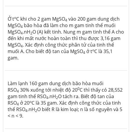
o
Ở t
C khi cho 2 gam MgSO
vào 200 gam dung dịch
4
MgSO
bão hòa đã làm cho m gam tinh thể muối
4
MgSO
.nH
O (A) kết tinh. Nung m gam tinh thể A cho
4
2
đến khi mất nước hoàn toàn thì thu được 3,16 gam
MgSO
. Xác định công thức phân tử của tinh thể
4
o
muối A. Cho biết độ tan của MgSO
ở t
C là 35,1
4
gam.
Làm lạnh 160 gam dung dịch bão hòa muối
0
RSO
30% xuống tới nhiệt độ 20
C thì thấy có 28,552
4
gam tinh thể RSO
.nH
O tách ra. Biết độ tan của
4
2
o
RSO
ở 20
C là 35 gam. Xác định công thức của tinh
4
thể RSO
.nH
O biết R là kim loại; n là số nguyên và 5
4
2
< n < 9.