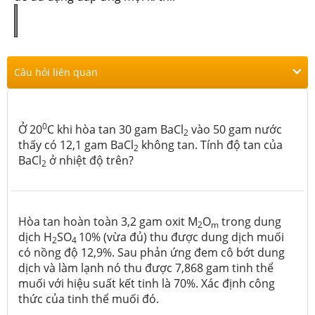
Câu hỏi liên quan
0
Ở 20
C khi hòa tan 30 gam BaCl
vào 50 gam nước
2
thấy có 12,1 gam BaCl
không tan. Tính độ tan của
2
BaCl­
ở nhiệt độ trên?
2
Hòa tan hoàn toàn 3,2 gam oxit M
O
trong dung
2
m
dịch H
SO
10% (vừa đủ) thu được dung dịch muối
2
4
có nồng độ 12,9%. Sau phản ứng đem cô bớt dung
dịch và làm lạnh nó thu được 7,868 gam tinh thể
muối với hiệu suất kết tinh là 70%. Xác định công
thức của tinh thể muối đó.