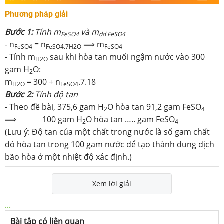
Phương pháp giải
Bước 1:
Tính m
và m
FeSO4
dd FeSO4
- n
= n
⟹ m
FeSO4
FeSO4.7H2O
FeSO4
- Tính m
sau khi hòa tan muối ngậm nước vào 300
H2O
gam H
O:
2
m
= 300 + n
.7.18
H2O
FeSO4
Bước 2:
Tính độ tan
- Theo đề bài, 375,6 gam H
O hòa tan 91,2 gam FeSO
2
4
⟹ 100 gam H
O hòa tan ….. gam FeSO
2
4
(Lưu ý: Độ tan của một chất trong nước là số gam chất
đó hòa tan trong 100 gam nước để tạo thành dung dịch
bão hòa ở một nhiệt độ xác định.)
Xem lời giải
...
Bài tập có liên quan