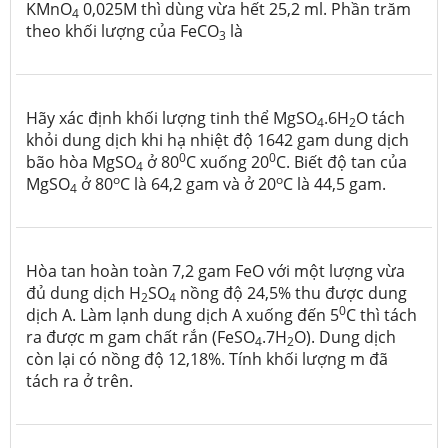
KMnO
0,025M thì dùng vừa hết 25,2 ml. Phần trăm
4
theo khối lượng của FeCO
là
3
Hãy xác định khối lượng tinh thể MgSO
.6H
O tách
4
2
khỏi dung dịch khi hạ nhiệt độ 1642 gam dung dịch
0
0
bão hòa MgSO
ở 80
C xuống 20
C. Biết độ tan của
4
o
o
MgSO
­ ở 80
C là 64,2 gam và ở 20
C là 44,5 gam.
4
Hòa tan hoàn toàn 7,2 gam FeO với một lượng vừa
đủ dung dịch H
SO
nồng độ 24,5% thu được dung
2
4
0
dịch A. Làm lạnh dung dịch A xuống đến 5
C thì tách
ra được m gam chất rắn (FeSO
.7H
O). Dung dịch
4
2
còn lại có nồng độ 12,18%. Tính khối lượng m đã
tách ra ở trên.