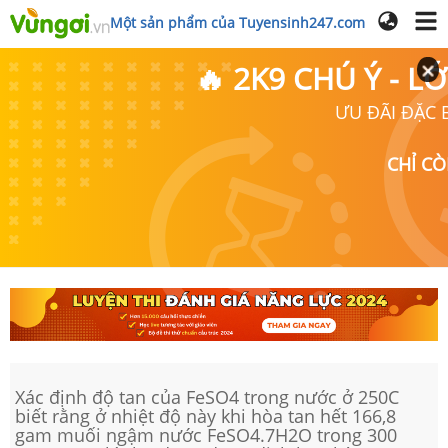
Một sản phẩm của Tuyensinh247.com
🔥 2K9 CHÚ Ý - 
ƯU ĐÃI ĐẶC B
CHỈ C
Xác định độ tan của FeSO4 trong nước ở 250C
biết rằng ở nhiệt độ này khi hòa tan hết 166,8
gam muối ngậm nước FeSO4.7H2O trong 300