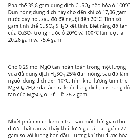
o
Pha chế 35,8 gam dung dịch CuSO
bão hòa ở 100
C.
4
Đun nóng dung dịch này cho đến khi có 17,86 gam
o
nước bay hơi, sau đó để nguội đến 20
C. Tính số
gam tinh thể CuSO
.5H
O kết tinh. Biết rằng độ tan
4
2
o
o
của CuSO
trong nước ở 20
C và 100
C lần lượt là
4
20,26 gam và 75,4 gam.
Cho 0,25 mol MgO tan hoàn toàn trong một lượng
vừa đủ dung dịch H
SO
25% đun nóng, sau đó làm
2
4
o
nguội dung dịch đến 10
C. Tính khối lượng tinh thể
MgSO
.7H
O đã tách ra khỏi dung dịch, biết rằng độ
4
2
0
tan của MgSO
ở 10
C là 28,2 gam.
4
Nhiệt phân muối kẽm nitrat sau một thời gian thu
được chất rắn và thấy khối lượng chất rắn giảm 27
gam so với lượng ban đầu. Lượng khí thu được hòa