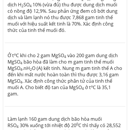
dịch H
SO
10% (vừa đủ) thu được dung dịch muối
2
4
có nồng độ 12,9%. Sau phản ứng đem cô bớt dung
dịch và làm lạnh nó thu được 7,868 gam tinh thể
muối với hiệu suất kết tinh là 70%. Xác định công
thức của tinh thể muối đó.
o
Ở t
C khi cho 2 gam MgSO
vào 200 gam dung dịch
4
MgSO
bão hòa đã làm cho m gam tinh thể muối
4
MgSO
.nH
O (A) kết tinh. Nung m gam tinh thể A cho
4
2
đến khi mất nước hoàn toàn thì thu được 3,16 gam
MgSO
. Xác định công thức phân tử của tinh thể
4
o
muối A. Cho biết độ tan của MgSO
ở t
C là 35,1
4
gam.
Làm lạnh 160 gam dung dịch bão hòa muối
0
RSO
30% xuống tới nhiệt độ 20
C thì thấy có 28,552
4