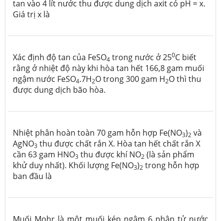
tan vào 4 lít nước thu được dung dịch axit có pH = x.
Giá trị x là
0
Xác định độ tan của FeSO
trong nước ở 25
C biết
4
rằng ở nhiệt độ này khi hòa tan hết 166,8 gam muối
ngậm nước FeSO
.7H
O trong 300 gam H
O thì thu
4
2
2
được dung dịch bão hòa.
Nhiệt phân hoàn toàn 70 gam hỗn hợp Fe(NO
)
và
3
2
AgNO
thu được chất rắn X. Hòa tan hết chất rắn X
3
cần 63 gam HNO
thu được khí NO
(là sản phẩm
3
2
khử duy nhất). Khối lượng Fe(NO
)
trong hỗn hợp
3
2
ban đầu là
Muối Mohr là một muối kép ngậm 6 phân tử nước