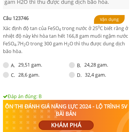
gam H2O thì thu được dung dịch bão hòa.
Câu
123746
Vận dụng
0
Xác định độ tan của FeSO
trong nước ở 25
C biết rằng ở
4
nhiệt độ này khi hòa tan hết 166,8 gam muối ngậm nước
FeSO
.7H
O trong 300 gam H
O thì thu được dung dịch
4
2
2
bão hòa.
29,51 gam.
24,28 gam.
A
.
B
.
28,6 gam.
32,4 gam.
C
.
D
.
Đáp án đúng:
B
ÔN THI ĐÁNH GIÁ NĂNG LỰC 2024 - LỘ TRÌNH 5V
BÀI BẢN
KHÁM PHÁ