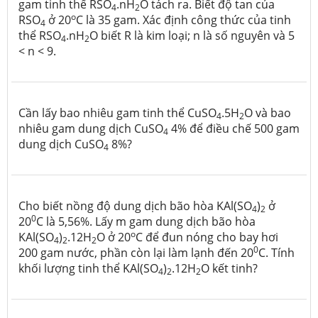
gam tinh thể RSO
.nH
O tách ra. Biết độ tan của
4
2
o
RSO
ở 20
C là 35 gam. Xác định công thức của tinh
4
thể RSO
.nH
O biết R là kim loại; n là số nguyên và 5
4
2
< n < 9.
Cần lấy bao nhiêu gam tinh thể CuSO
.5H
O và bao
4
2
nhiêu gam dung dịch CuSO
4% để điều chế 500 gam
4
dung dịch CuSO
8%?
4
Cho biết nồng độ dung dịch bão hòa KAl(SO
)
ở
4
2
0
20
C là 5,56%. Lấy m gam dung dịch bão hòa
o
KAl(SO
)
.12H
O ở 20
C để đun nóng cho bay hơi
4
2
2
0
200 gam nước, phần còn lại làm lạnh đến 20
C. Tính
khối lượng tinh thể KAl(SO
)
.12H
O kết tinh?
4
2
2