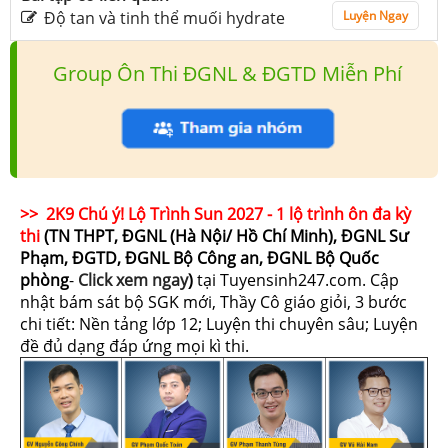
Độ tan và tinh thể muối hydrate
Luyện Ngay
Group Ôn Thi ĐGNL & ĐGTD Miễn Phí
>> 2K9 Chú ý! Lộ Trình Sun 2027 - 1 lộ trình ôn đa kỳ
thi
(TN THPT, ĐGNL (Hà Nội/ Hồ Chí Minh), ĐGNL Sư
Phạm, ĐGTD, ĐGNL Bộ Công an, ĐGNL Bộ Quốc
phòng
-
Click xem ngay
)
tại Tuyensinh247.com.
Cập
nhật bám sát bộ SGK mới, Thầy Cô giáo giỏi, 3 bước
chi tiết: Nền tảng lớp 12; Luyện thi chuyên sâu; Luyện
đề đủ dạng đáp ứng mọi kì thi.