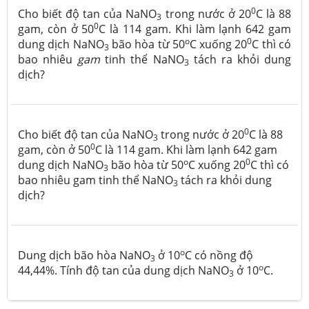
0
Cho biết độ tan của NaNO
trong nước ở 20
C là 88
3
0
gam, còn ở 50
C là 114 gam. Khi làm lạnh 642 gam
o
0
dung dịch NaNO
bão hòa từ 50
C xuống 20
C thì có
3
bao nhiêu
gam
tinh thể NaNO
tách ra khỏi dung
3
dịch?
0
Cho biết độ tan của NaNO
trong nước ở 20
C là 88
3
0
gam, còn ở 50
C là 114 gam. Khi làm lạnh 642 gam
o
0
dung dịch NaNO
bão hòa từ 50
C xuống 20
C thì có
3
bao nhiêu gam tinh thể NaNO
tách ra khỏi dung
3
dịch?
o
Dung dịch bão hòa NaNO
ở 10
C có nồng độ
3
o
44,44%. Tính độ tan của dung dịch NaNO
ở 10
C.
3