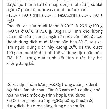
được tạo thành từ hỗn hợp đồng mol sắt(II) sunfat
ngậm 7 phân tử nước và amoni sunfat khan.
FeSO
.7H
O + (NH
)
SO
→ FeSO
.(NH
)
SO
.6H
O +
4
2
4
2
4
4
4
2
4
2
H
O
2
0
Cho độ tan của muối Mohr ở 20
C là 26,9 g/100 g
0
H
O và ở 80
C là 73,0 g/100g H
O. Tính khối lượng
2
2
của muối sắt(II) sunfat ngậm 7 nước cần thiết để tạo
0
thành dung dịch muối Mohr bão hòa 80
C, sau khi
0
làm nguội dung dịch này xuống 20
C để thu được
100 gam muối Mohr tinh thể và dung dịch bão hòa.
Giả thiết trong quá trình kết tinh nước bay hơi
không đáng kể.
Để xác định hàm lượng FeCO
trong quặng xiđerit,
3
người ta làm như sau: Cân 0,6 gam mẫu quặng, chế
hóa nó theo một quy trình hợp lí, thu được
FeSO
trong môi trường H
SO
loãng. Chuẩn độ
4
2
4
dung dịch thu được bằng dung dịch chuẩn