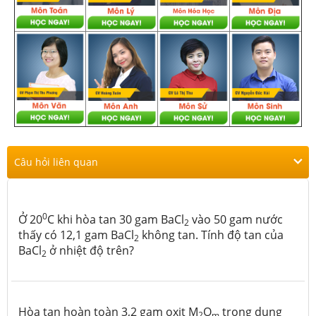
Câu hỏi liên quan
0
Ở 20
C khi hòa tan 30 gam BaCl
vào 50 gam nước
2
thấy có 12,1 gam BaCl
không tan. Tính độ tan của
2
BaCl­
ở nhiệt độ trên?
2
Hòa tan hoàn toàn 3,2 gam oxit M
O
trong dung
2
m