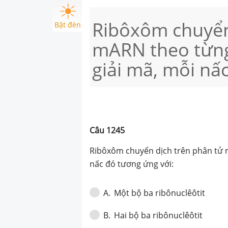
Ribôxôm chuyển
Bật đèn
mARN theo từng
giải mã, mỗi nấ
Câu
1245
Ribôxôm chuyển dịch trên phân tử m
nấc đó tương ứng với:
Một bộ ba ribônuclêôtit
A
.
Hai bộ ba ribônuclêôtit
B
.