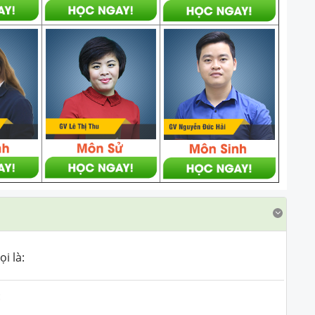
i là:
: