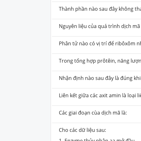
Thành phần nào sau đây không tham
Nguyên liệu của quá trình dịch mã 
Phân tử nào có vị trí để ribôxôm n
Trong tổng hợp prôtêin, năng lượ
Nhận định nào sau đây là đúng khi
Liên kết giữa các axit amin là loại li
Các giai đoạn cùa dịch mã là:
Cho các dữ liệu sau:
1- Enzyme thủy phân aa mở đầu