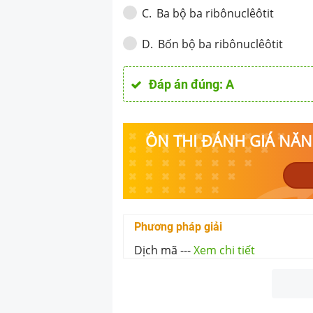
Ba bộ ba ribônuclêôtit
C
.
Bốn bộ ba ribônuclêôtit
D
.
Đáp án đúng:
A
ÔN THI ĐÁNH GIÁ NĂNG
Phương pháp giải
Dịch mã
---
Xem chi tiết