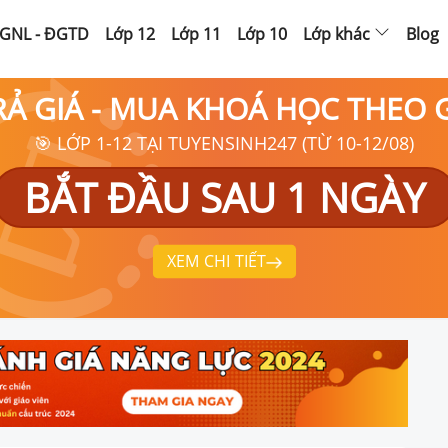
GNL - ĐGTD
Lớp 12
Lớp 11
Lớp 10
Lớp khác
Blog
RẢ GIÁ - MUA KHOÁ HỌC THEO
🎯 LỚP 1-12 TẠI TUYENSINH247 (TỪ 10-12/08)
BẮT ĐẦU SAU 1 NGÀY
XEM CHI TIẾT