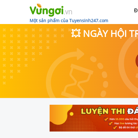
Đ
Một sản phẩm của Tuyensinh247.com
💥 NGÀY HỘI T