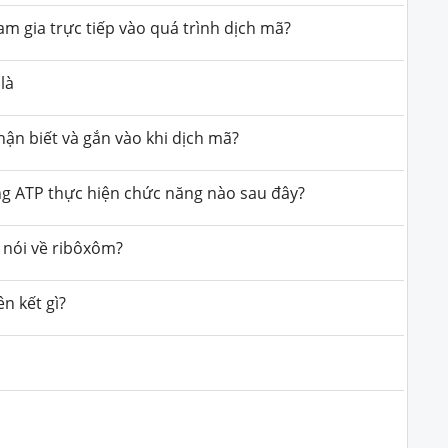
 gia trực tiếp vào quá trình dịch mã?
là
hận biết và gắn vào khi dịch mã?
ng ATP thực hiện chức năng nào sau đây?
 nói về ribôxôm?
ên kết gì?