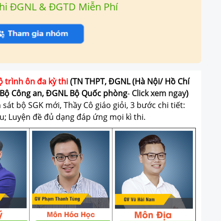
hi ĐGNL & ĐGTD Miễn Phí
ộ trình ôn đa kỳ thi
(TN THPT, ĐGNL (Hà Nội/ Hồ Chí
Bộ Công an, ĐGNL Bộ Quốc phòng
-
Click xem ngay
)
át bộ SGK mới, Thầy Cô giáo giỏi, 3 bước chi tiết:
u; Luyện đề đủ dạng đáp ứng mọi kì thi.