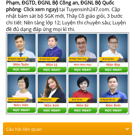
Phạm, ĐGTD, ĐGNL Bộ Công an, ĐGNL Bộ Quốc
phòng
-
Click xem ngay
)
tại Tuyensinh247.com.
Cập
nhật bám sát bộ SGK mới, Thầy Cô giáo giỏi, 3 bước
chi tiết: Nền tảng lớp 12; Luyện thi chuyên sâu; Luyện
đề đủ dạng đáp ứng mọi kì thi.
Câu hỏi liên quan