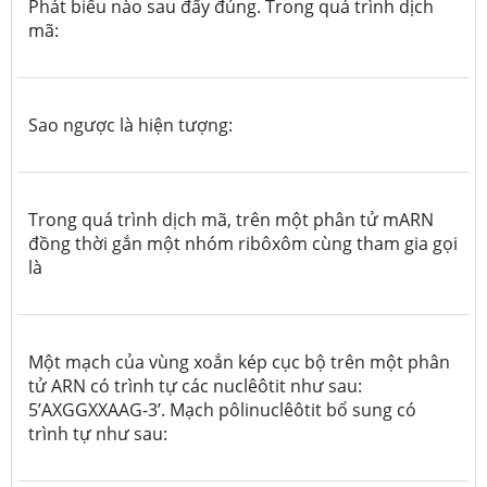
Phát biểu nào sau đấy đúng. Trong quá trình dịch
mã:
Sao ngược là hiện tượng:
Trong quá trình dịch mã, trên một phân tử mARN
đồng thời gắn một nhóm ribôxôm cùng tham gia gọi
là
Một mạch của vùng xoắn kép cục bộ trên một phân
tử ARN có trình tự các nuclêôtit như sau:
5’AXGGXXAAG-3’. Mạch pôlinuclêôtit bổ sung có
trình tự như sau: