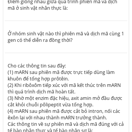
Điểm giống nhau giữa quá trình phiên mã và dịch
mã ở sinh vật nhân thực là:
Ở nhóm sinh vật nào thì phiên mã và dịch mã cùng 1
gen có thể diễn ra đồng thời?
Cho các thông tin sau đây:
(1) mARN sau phiên mã được trực tiếp dùng làm
khuôn để tổng hợp prôtêin.
(2) Khi ribôxôm tiếp xúc với mã kết thúc trên mARN
thì quá trình dịch mã hoàn tất.
(3) Nhờ một enzim đặc hiệu, axit amin mở đầu được
cắt khỏi chuỗi pôlipeptit vừa tổng hợp.
(4) mARN sau phiên mã được cắt bỏ intron, nối các
êxôn lại với nhau thành mARN trưởng thành.
Các thông tin về sự phiên mã và dịch mã đúng với cả
tế bào nhân thực và tế bào nhân sơ là: