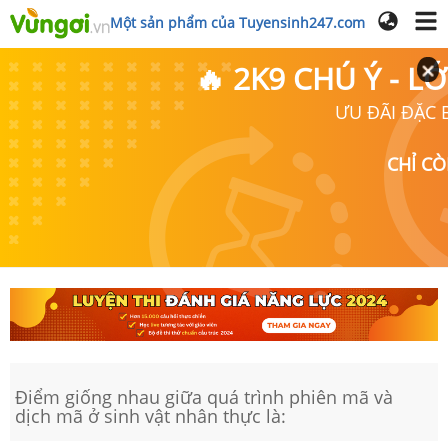
Một sản phẩm của Tuyensinh247.com
🔥 2K9 CHÚ Ý - 
ƯU ĐÃI ĐẶC B
CHỈ C
Điểm giống nhau giữa quá trình phiên mã và
dịch mã ở sinh vật nhân thực là: