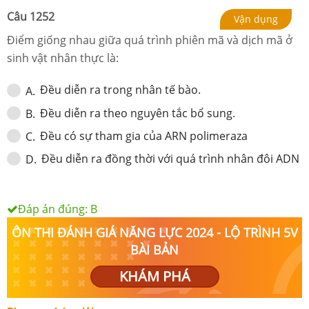
Câu
1252
Vận dụng
Điểm giống nhau giữa quá trình phiên mã và dịch mã ở
sinh vật nhân thực là:
Đều diễn ra trong nhân tế bào.
A
.
Đều diễn ra theo nguyên tắc bổ sung.
B
.
Đều có sự tham gia của ARN polimeraza
C
.
Đều diễn ra đồng thời với quá trình nhân đôi ADN
D
.
Đáp án đúng:
B
ÔN THI ĐÁNH GIÁ NĂNG LỰC 2024 - LỘ TRÌNH 5V
BÀI BẢN
KHÁM PHÁ