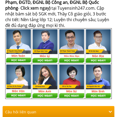
Phạm, ĐGTD, ĐGNL Bộ Công an, ĐGNL Bộ Quốc
phòng
-
Click xem ngay
)
tại Tuyensinh247.com.
Cập
nhật bám sát bộ SGK mới, Thầy Cô giáo giỏi, 3 bước
chi tiết: Nền tảng lớp 12; Luyện thi chuyên sâu; Luyện
đề đủ dạng đáp ứng mọi kì thi.
Câu hỏi liên quan