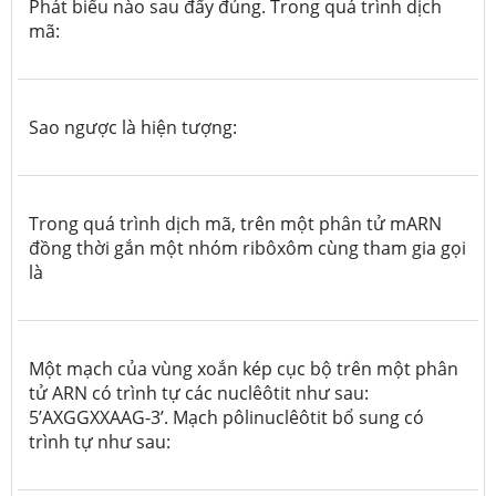
Phát biểu nào sau đấy đúng. Trong quá trình dịch
mã:
Sao ngược là hiện tượng:
Trong quá trình dịch mã, trên một phân tử mARN
đồng thời gắn một nhóm ribôxôm cùng tham gia gọi
là
Một mạch của vùng xoắn kép cục bộ trên một phân
tử ARN có trình tự các nuclêôtit như sau:
5’AXGGXXAAG-3’. Mạch pôlinuclêôtit bổ sung có
trình tự như sau: