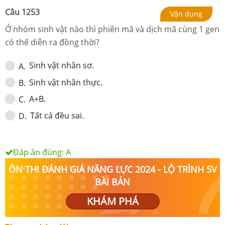
Câu
1253
Vận dụng
Ở nhóm sinh vật nào thì phiên mã và dịch mã cùng 1 gen
có thể diễn ra đồng thời?
Sinh vật nhân sơ.
A
.
Sinh vật nhân thực.
B
.
A+B.
C
.
Tất cá đều sai.
D
.
Đáp án đúng:
A
ÔN THI ĐÁNH GIÁ NĂNG LỰC 2024 - LỘ TRÌNH 5V
BÀI BẢN
KHÁM PHÁ