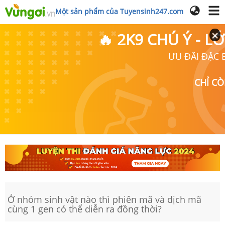
Một sản phẩm của Tuyensinh247.com
🔥 2K9 CHÚ Ý - 
ƯU ĐÃI ĐẶC B
CHỈ C
Ở nhóm sinh vật nào thì phiên mã và dịch mã
cùng 1 gen có thể diễn ra đồng thời?