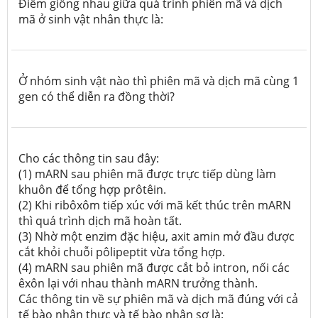
Điểm giống nhau giữa quá trình phiên mã và dịch
mã ở sinh vật nhân thực là:
Ở nhóm sinh vật nào thì phiên mã và dịch mã cùng 1
gen có thể diễn ra đồng thời?
Cho các thông tin sau đây:
(1) mARN sau phiên mã được trực tiếp dùng làm
khuôn để tổng hợp prôtêin.
(2) Khi ribôxôm tiếp xúc với mã kết thúc trên mARN
thì quá trình dịch mã hoàn tất.
(3) Nhờ một enzim đặc hiệu, axit amin mở đầu được
cắt khỏi chuỗi pôlipeptit vừa tổng hợp.
(4) mARN sau phiên mã được cắt bỏ intron, nối các
êxôn lại với nhau thành mARN trưởng thành.
Các thông tin về sự phiên mã và dịch mã đúng với cả
tế bào nhân thực và tế bào nhân sơ là: