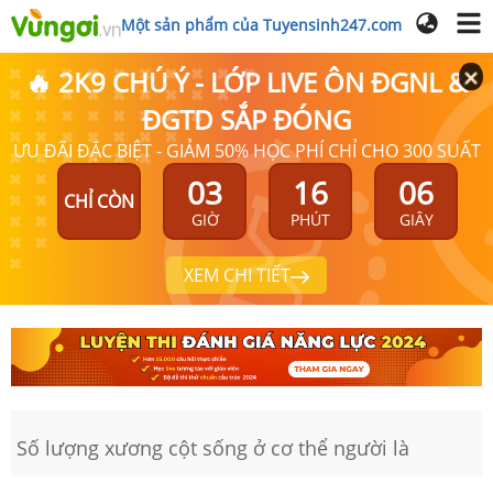
Một sản phẩm của Tuyensinh247.com
🔥 2K9 CHÚ Ý - LỚP LIVE ÔN ĐGNL &
ĐGTD SẮP ĐÓNG
ƯU ĐÃI ĐẶC BIỆT - GIẢM 50% HỌC PHÍ CHỈ CHO 300 SUẤT
03
16
05
CHỈ CÒN
GIỜ
PHÚT
GIÂY
XEM CHI TIẾT
Số lượng xương cột sống ở cơ thể người là