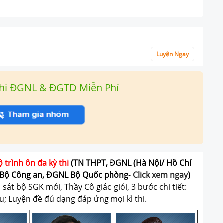
Luyện Ngay
hi ĐGNL & ĐGTD Miễn Phí
ộ trình ôn đa kỳ thi
(TN THPT, ĐGNL (Hà Nội/ Hồ Chí
Bộ Công an, ĐGNL Bộ Quốc phòng
-
Click xem ngay
)
át bộ SGK mới, Thầy Cô giáo giỏi, 3 bước chi tiết:
u; Luyện đề đủ dạng đáp ứng mọi kì thi.