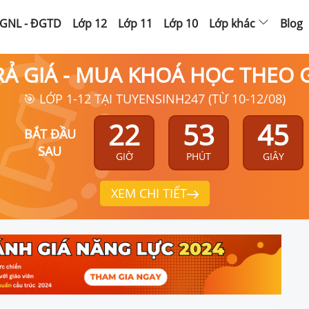
GNL - ĐGTD
Lớp 12
Lớp 11
Lớp 10
Lớp khác
Blog
RẢ GIÁ - MUA KHOÁ HỌC THEO
🎯 LỚP 1-12 TẠI TUYENSINH247 (TỪ 10-12/08)
22
53
44
BẮT ĐẦU
SAU
GIỜ
PHÚT
GIÂY
XEM CHI TIẾT