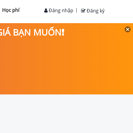
Học phí
Đăng nhập
Đăng ký
 GIÁ BẠN MUỐN❗