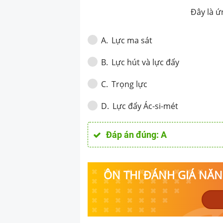
Đây là ứ
Lực ma sát
A
.
Lực hút và lực đẩy
B
.
Trọng lực
C
.
Lực đẩy Ác-si-mét
D
.
Đáp án đúng:
A
ÔN THI ĐÁNH GIÁ NĂNG