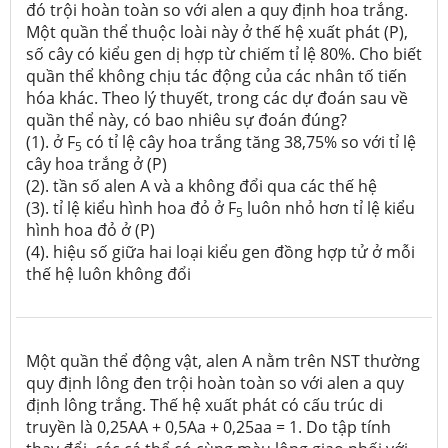
đó trội hoàn toàn so với alen a quy định hoa trắng.
Một quần thể thuộc loài này ở thế hệ xuất phát (P),
số cây có kiểu gen dị hợp từ chiếm tỉ lệ 80%. Cho biết
quần thể không chịu tác động của các nhân tố tiến
hóa khác. Theo lý thuyết, trong các dự đoán sau về
quần thể này, có bao nhiêu sự đoán đúng?
(1). ở F
có tỉ lệ cây hoa trắng tăng 38,75% so với tỉ lệ
5
cây hoa trắng ở (P)
(2). tần số alen A và a không đổi qua các thế hệ
(3). tỉ lệ kiểu hình hoa đỏ ở F
luôn nhỏ hơn tỉ lệ kiểu
5
hình hoa đỏ ở (P)
(4). hiệu số giữa hai loại kiểu gen đồng hợp tử ở mỗi
thế hệ luôn không đổi
Một quần thể động vật, alen A nằm trên NST thường
quy định lông đen trội hoàn toàn so với alen a quy
định lông trắng. Thế hệ xuất phát có cấu trúc di
truyền là 0,25AA + 0,5Aa + 0,25aa = 1. Do tập tính