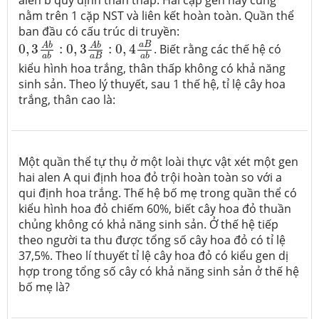
alen b quy định thân thấp. Hai cặp gen này cùng
nằm trên 1 cặp NST và liên kết hoàn toàn. Quần thể
ban đầu có cấu trúc di truyền:
0
,
3
A
b
a
b
:
0
,
3
A
b
a
B
:
0
,
4
a
B
a
b
a
B
A
b
A
b
0
,
3
:
0
,
3
:
0
,
4
. Biết rằng các thế hệ có
a
B
a
b
a
b
kiểu hình hoa trắng, thân thấp không có khả năng
sinh sản. Theo lý thuyết, sau 1 thế hệ, tỉ lệ cây hoa
trắng, thân cao là:
Một quần thể tự thụ ở một loài thực vật xét một gen
hai alen A qui định hoa đỏ trội hoàn toàn so với a
qui định hoa trắng. Thế hệ bố mẹ trong quần thể có
kiểu hình hoa đỏ chiếm 60%, biết cây hoa đỏ thuần
chủng không có khả năng sinh sản. Ở thế hệ tiếp
theo người ta thu được tổng số cây hoa đỏ có tỉ lệ
37,5%. Theo lí thuyết tỉ lệ cây hoa đỏ có kiểu gen dị
hợp trong tổng số cây có khả năng sinh sản ở thế hệ
bố mẹ là?