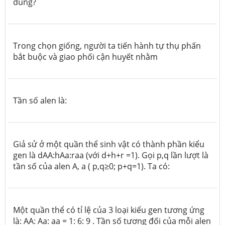
đúng?
Trong chọn giống, người ta tiến hành tự thụ phấn
bắt buộc và giao phối cận huyết nhằm
Tần số alen là:
Giả sử ở một quần thể sinh vật có thành phần kiểu
gen là dAA:hAa:raa (với d+h+r =1). Gọi p,q lần lượt là
tần số của alen A, a ( p,q≥0; p+q=1). Ta có:
Một quần thể có tỉ lệ của 3 loại kiểu gen tương ứng
là: AA: Aa: aa = 1: 6: 9 . Tần số tương đối của mỗi alen