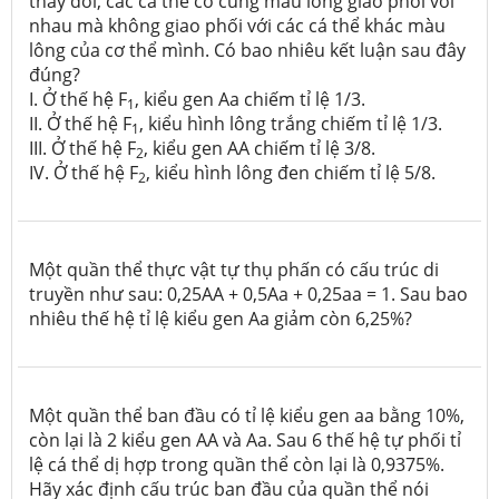
thay đổi, các cá thể có cùng màu lông giao phối với
nhau mà không giao phối với các cá thể khác màu
lông của cơ thể mình. Có bao nhiêu kết luận sau đây
đúng?
I. Ở thế hệ F
, kiểu gen Aa chiếm tỉ lệ 1/3.
1
II. Ở thế hệ F
, kiểu hình lông trắng chiếm tỉ lệ 1/3.
1
III. Ở thế hệ F
, kiểu gen AA chiếm tỉ lệ 3/8.
2
IV. Ở thế hệ F
, kiểu hình lông đen chiếm tỉ lệ 5/8.
2
Một quần thể thực vật tự thụ phấn có cấu trúc di
truyền như sau: 0,25AA + 0,5Aa + 0,25aa = 1. Sau bao
nhiêu thế hệ tỉ lệ kiểu gen Aa giảm còn 6,25%?
Một quần thể ban đầu có tỉ lệ kiểu gen aa bằng 10%,
còn lại là 2 kiểu gen AA và Aa. Sau 6 thế hệ tự phối tỉ
lệ cá thể dị hợp trong quần thể còn lại là 0,9375%.
Hãy xác định cấu trúc ban đầu của quần thể nói