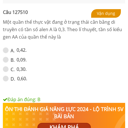
Câu
127510
Vận dụng
Một quần thể thực vật đang ở trạng thái cân bằng di
truyền có tần số alen A là 0,3. Theo lí thuyết, tần số kiểu
gen AA của quần thể này là
0,42.
A
.
0,09.
B
.
0,30.
C
.
0,60.
D
.
Đáp án đúng:
B
ÔN THI ĐÁNH GIÁ NĂNG LỰC 2024 - LỘ TRÌNH 5V
BÀI BẢN
KHÁM PHÁ