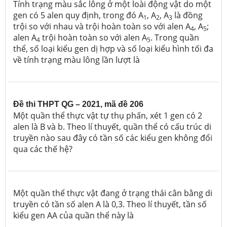
Tính trạng màu sắc lông ở một loài động vật do một
gen có 5 alen quy định, trong đó A
, A
, A
là đồng
1
2
3
trội so với nhau và trội hoàn toàn so với alen A
, A
;
4
5
alen A
trội hoàn toàn so với alen A
. Trong quần
4
5
thể, số loại kiểu gen dị hợp và số loại kiểu hình tối đa
về tính trạng màu lông lần lượt là
Đề thi THPT QG – 2021, mã đề 206
Một quần thể thực vật tự thụ phấn, xét 1 gen có 2
alen là B và b. Theo lí thuyết, quần thể có cấu trúc di
truyền nào sau đây có tần số các kiểu gen không đổi
qua các thế hệ?
Một quần thể thực vật đang ở trạng thái cân bằng di
truyền có tần số alen A là 0,3. Theo lí thuyết, tần số
kiểu gen AA của quần thể này là