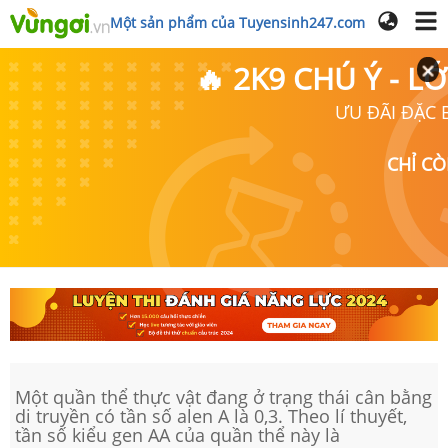
Một sản phẩm của Tuyensinh247.com
🔥 2K9 CHÚ Ý - 
ƯU ĐÃI ĐẶC B
CHỈ C
Một quần thể thực vật đang ở trạng thái cân bằng
di truyền có tần số alen A là 0,3. Theo lí thuyết,
tần số kiểu gen AA của quần thể này là