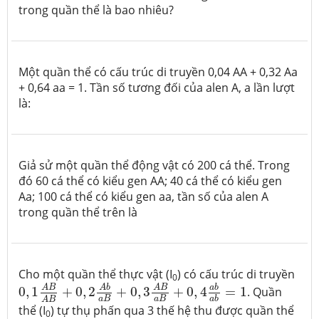
trong quần thể là bao nhiêu?
Một quần thể có cấu trúc di truyền 0,04 AA + 0,32 Aa
+ 0,64 aa = 1. Tần số tương đối của alen A, a lần lượt
là:
Giả sử một quần thể động vật có 200 cá thể. Trong
đó 60 cá thể có kiểu gen AA; 40 cá thể có kiểu gen
Aa; 100 cá thể có kiểu gen aa, tần số của alen A
trong quần thể trên là
Cho một quần thể thực vật (I
) có cấu trúc di truyền
0
0
,
1
A
B
A
B
+
0
,
2
A
b
a
B
+
0
,
3
A
B
a
B
+
0
,
4
a
b
a
b
=
1
a
b
A
b
A
B
A
B
0
,
1
+
0
,
2
+
0
,
3
+
0
,
4
=
1
. Quần
a
B
a
B
a
b
A
B
thể (I
) tự thụ phấn qua 3 thế hệ thu được quần thể
0