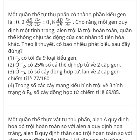
Một quần thể tự thụ phấn có thành phần kiểu gen
0
,
2
A
B
a
B
D
e
D
e
:
0
,
8
A
B
a
B
D
e
d
e
D
e
D
e
A
B
A
B
là :
0
,
2
:
0
,
8
. Cho rằng mỗi gen quy
a
B
a
B
D
e
d
e
định một tính trạng, alen trội là trội hoàn toàn, quần
thể không chịu tác động của các nhân tố tiến hóa
khác. Theo lí thuyết, có bao nhiêu phát biểu sau đây
đúng?
(1) F
có tối đa 9 loại kiểu gen.
5
(2) Ở F
, có 25% số cá thể dị hợp tử về 2 cặp gen.
2
(3) Ở F
, có số cây đồng hợp tử, lặn về 2 cặp gen
3
chiếm tỉ lệ 77/160.
(4) Trong số các cây mang kiểu hình trội về 3 tính
trạng ở F
, số cây đồng hợp tử chiếm tỉ lệ 69/85.
4
Một quần thể thực vật tự thụ phấn, alen A quy định
hoa đỏ trội hoàn toàn so với alen a quy định hoa
trắng, alen B quy định thân cao trội hoàn toàn so với