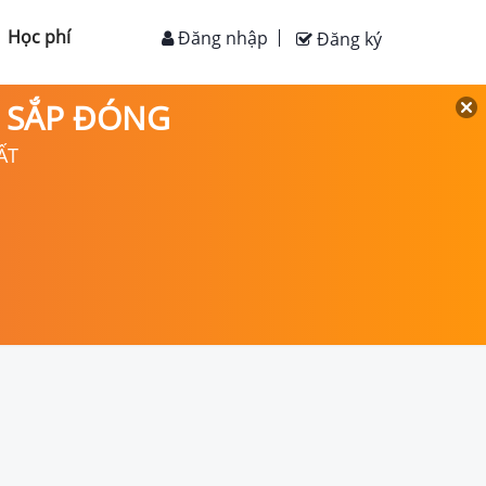
Học phí
Đăng nhập
Đăng ký
D SẮP ĐÓNG
ẤT