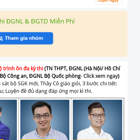
Luyện Ngay
hi ĐGNL & ĐGTD Miễn Phí
ộ trình ôn đa kỳ thi
(TN THPT, ĐGNL (Hà Nội/ Hồ Chí
Bộ Công an, ĐGNL Bộ Quốc phòng
-
Click xem ngay
)
át bộ SGK mới, Thầy Cô giáo giỏi, 3 bước chi tiết:
u; Luyện đề đủ dạng đáp ứng mọi kì thi.