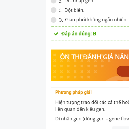
Di - nhập gen.
B
.
Đột biến.
C
.
Giao phối không ngẫu nhiên.
D
.
Đáp án đúng:
B
ÔN THI ĐÁNH GIÁ NĂNG
Phương pháp giải
Hiện tượng trao đổi các cá thể ho
liên quan đến kiểu gen.
Di nhập gen (dòng gen – gene flo