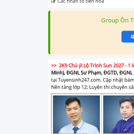
Các nhân tố tiến hóa
Group Ôn T
>> 2K9 Chú ý! Lộ Trình Sun 2027 - 1 l
Minh), ĐGNL Sư Phạm, ĐGTD, ĐGNL 
tại Tuyensinh247.com.
Cập nhật bám s
Nền tảng lớp 12; Luyện thi chuyên sâ