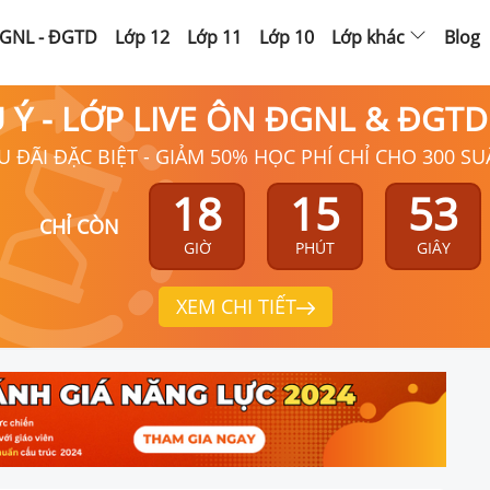
GNL - ĐGTD
Lớp 12
Lớp 11
Lớp 10
Lớp khác
Blog
Ú Ý - LỚP LIVE ÔN ĐGNL & ĐGT
U ĐÃI ĐẶC BIỆT - GIẢM 50% HỌC PHÍ CHỈ CHO 300 SU
18
15
52
CHỈ CÒN
GIỜ
PHÚT
GIÂY
XEM CHI TIẾT