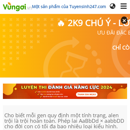
Một sản phẩm của Tuyensinh247.com
🔥 2K9 CHÚ Ý - 
ƯU ĐÃI ĐẶC B
CHỈ C
Cho biết mỗi gen quy định một tính trạng, alen
trội là trội hoàn toàn. Phép lai AaBbDd × aabbDD
cho đời con có tối đa bao nhiêu loại kiểu hình.