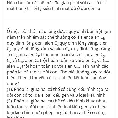
Nếu cho các cá thể mắt đỏ giao phối với các cá thể
mắt hồng thì tỷ lệ kiểu hình mắt đỏ ở đời con là
Ở một loài thú, màu lông được quy định bởi một gen
nằm trên nhiễm sắc thể thường có 4 alen: alen C
b
quy định lông đen, alen C
quy định lông vàng, alen
y
C
quy định lông xám và alen C
quy định lông trắng.
g
w
Trong đó alen C
trội hoàn toàn so với các alen C
,
b
y
C
và C
; alen C
trội hoàn toàn so với alen C
và C
;
g
w
y
g
w
alen C
trội hoàn toàn so với alen C
. Tiến hành các
g
w
phép lai để tạo ra đời con. Cho biết không xảy ra đột
biến. Theo lí thuyết, có bao nhiêu kết luận sau đây
đúng?
(1). Phép lai giữa hai cá thể có cùng kiểu hình tạo ra
đời con có tối đa 4 loại kiểu gen và 3 loại kiểu hình.
(2). Phép lai giữa hai cá thể có kiểu hình khác nhau
luôn tạo ra đời con có nhiều loại kiểu gen và nhiều
loại kiểu hình hơn phép lai giữa hai cá thể có cùng