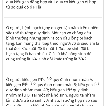
quả kiểu gen đồng hợp và 1 quả có kiểu gen dị hợp
từ số quả đỏ ở F1 là
Ở người, bệnh bạch tạng do gen lặn nằm trên nhiễm
sắc thể thường quy định. Một cặp vợ chồng đều
bình thường nhưng sinh ra con đầu lòng bị bạch
tạng. Lần mang thai tiếp theo, người vợ đi siêu âm là
thai đôi. Xác suất để ít nhất 1 đứa bé sinh đôi bị
bạch tạng là bao nhiêu. Giả sử khả năng sinh đôi
cùng trứng là 1/4; sinh đôi khác trứng là 3/4 ?
A
A
A
O
Ở người, kiểu gen I
I
, I
I
quy định nhóm máu A;
B
B
B
O
A
B
kiểu gen I
I
, I
I
quy định nhóm máu B; kiểu gen I
I
O
O
quy định nhóm máu AB; kiểu gen I
I
quy định
nhóm máu O. Tại một nhà hộ sinh, người ta nhầm
lẫn 2 đứa trẻ sơ sinh với nhau. Trường họp nào sau
đây không cần biết nhóm máu của người cha mà