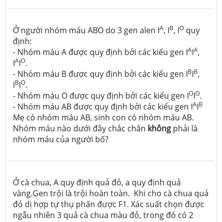
A
B
O
Ở người nhóm máu ABO do 3 gen alen I
, I
, I
quy
định:
A
A
- Nhóm máu A được quy định bởi các kiểu gen I
I
,
A
O
I
I
.
B
B
- Nhóm máu B được quy định bởi các kiểu gen I
I
,
B
O
I
I
.
O
O
- Nhóm máu O được quy định bởi các kiểu gen I
I
.
A
B
- Nhóm máu AB được quy định bởi các kiểu gen I
I
Mẹ có nhóm máu AB, sinh con có nhóm máu AB.
Nhóm máu nào dưới đây chắc chắn
không
phải là
nhóm máu của người bố?
Ở cà chua, A quy định quả đỏ, a quy định quả
vàng.Gen trội là trội hoàn toàn. Khi cho cà chua quả
đỏ dị hợp tự thụ phấn được F1. Xác suất chọn được
ngẫu nhiên 3 quả cà chua màu đỏ, trong đó có 2