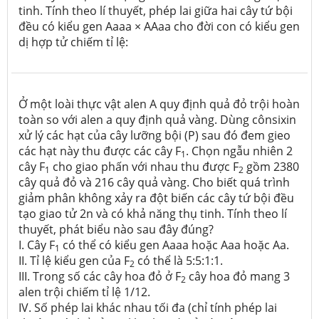
tinh. Tính theo lí thuyết, phép lai giữa hai cây tứ bội
đều có kiểu gen Aaaa × AAaa cho đời con có kiểu gen
dị hợp tử chiếm tỉ lệ:
Ở một loài thực vật alen A quy định quả đỏ trội hoàn
toàn so với alen a quy định quả vàng. Dùng cônsixin
xử lý các hạt của cây lưỡng bội (P) sau đó đem gieo
các hạt này thu được các cây F
. Chọn ngẫu nhiên 2
1
cây F
cho giao phấn với nhau thu được F
gồm 2380
1
2
cây quả đỏ và 216 cây quả vàng. Cho biết quá trình
giảm phân không xảy ra đột biến các cây tứ bội đều
tạo giao tử 2n và có khả năng thụ tinh. Tính theo lí
thuyết, phát biểu nào sau đây đúng?
I. Cây F
có thể có kiểu gen Aaaa hoặc Aaa hoặc Aa.
1
II. Tỉ lệ kiểu gen của F
có thể là 5:5:1:1.
2
III. Trong số các cây hoa đỏ ở F
cây hoa đỏ mang 3
2
alen trội chiếm tỉ lệ 1/12.
IV. Số phép lai khác nhau tối đa (chỉ tính phép lai