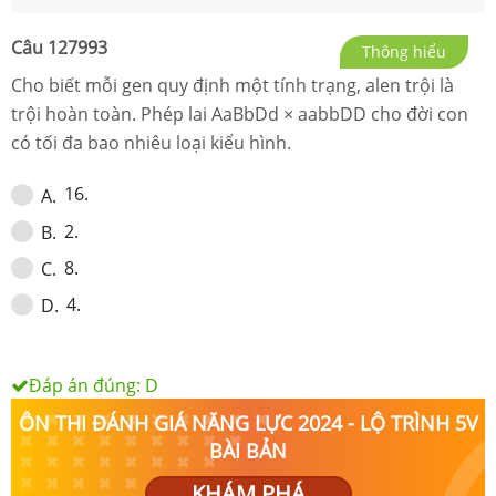
Câu
127993
Thông hiểu
Cho biết mỗi gen quy định một tính trạng, alen trội là
trội hoàn toàn. Phép lai AaBbDd × aabbDD cho đời con
có tối đa bao nhiêu loại kiểu hình.
16.
A
.
2.
B
.
8.
C
.
4.
D
.
Đáp án đúng:
D
ÔN THI ĐÁNH GIÁ NĂNG LỰC 2024 - LỘ TRÌNH 5V
BÀI BẢN
KHÁM PHÁ