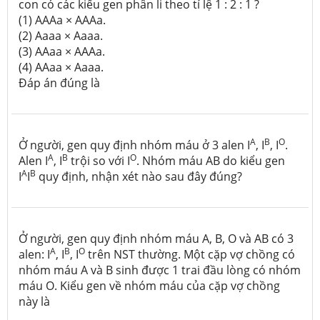
con có các kiểu gen phân li theo tỉ lệ 1 : 2 : 1 ?
(1) AAAa × AAAa.
(2) Aaaa × Aaaa.
(3) AAaa × AAAa.
(4) AAaa × Aaaa.
Đáp án đúng là
A
B
O
Ở người, gen quy định nhóm máu ở 3 alen I
, I
, I
.
A
B
O
Alen I
, I
trội so với I
. Nhóm máu AB do kiểu gen
A
B
I
I
quy định, nhận xét nào sau đây đúng?
Ở người, gen quy định nhóm máu A, B, O và AB có 3
A
B
O
alen: I
, I
, I
trên NST thường. Một cặp vợ chồng có
nhóm máu A và B sinh được 1 trai đầu lòng có nhóm
máu O. Kiểu gen về nhóm máu của cặp vợ chồng
này là