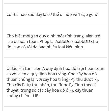
Cơ thể nào sau đây là cơ thể dị hợp về 1 cặp gen?
Cho biết mỗi gen quy định một tính trạng, alen trội
là trội hoàn toàn. Phép lai AaBbDd × aabbDD cho
đời con có tối đa bao nhiêu loại kiểu hình.
Ở đậu Hà Lan, alen A quy định hoa đỏ trội hoàn toàn
so với alen a quy định hoa trắng. Cho cây hoa đỏ
thuần chủng lại với cây hoa trắng (P), thu được F
.
1
Cho cây F
tự thụ phấn, thu được F
. Tính theo lí
1
2
thuyết, trong số các cây hoa đỏ ở F
, cây thuần
2
chủng chiếm tỉ lệ