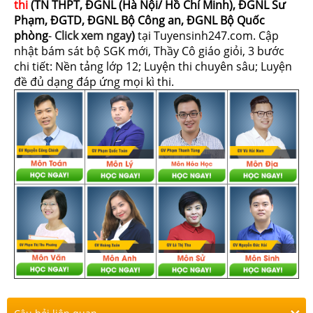
thi
(TN THPT, ĐGNL (Hà Nội/ Hồ Chí Minh), ĐGNL Sư
Phạm, ĐGTD, ĐGNL Bộ Công an, ĐGNL Bộ Quốc
phòng
-
Click xem ngay
)
tại Tuyensinh247.com.
Cập
nhật bám sát bộ SGK mới, Thầy Cô giáo giỏi, 3 bước
chi tiết: Nền tảng lớp 12; Luyện thi chuyên sâu; Luyện
đề đủ dạng đáp ứng mọi kì thi.