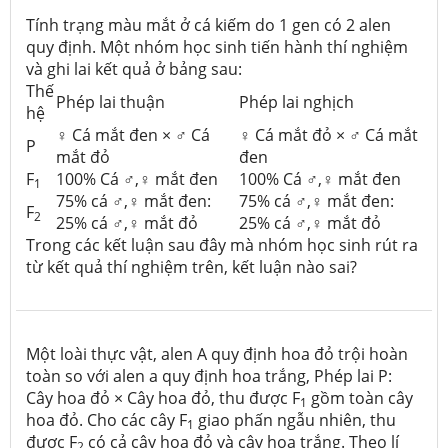
Tính trạng màu mắt ở cá kiếm do 1 gen có 2 alen
quy định. Một nhóm học sinh tiến hành thí nghiệm
và ghi lai kết quả ở bảng sau:
Thế
Phép lai thuận
Phép lai nghịch
hệ
♀ Cá mắt đen × ♂ Cá
♀ Cá mắt đỏ × ♂ Cá mắt
P
mắt đỏ
đen
F
100% Cá ♂,♀ mắt đen
100% Cá ♂,♀ mắt đen
1
75% cá ♂,♀ mắt đen:
75% cá ♂,♀ mắt đen:
F
2
25% cá ♂,♀ mắt đỏ
25% cá ♂,♀ mắt đỏ
Trong các kết luận sau đây mà nhóm học sinh rút ra
từ kết quả thí nghiệm trên, kết luận nào sai?
Một loài thực vật, alen A quy định hoa đỏ trội hoàn
toàn so với alen a quy định hoa trắng, Phép lai P:
Cây hoa đỏ × Cây hoa đỏ, thu được F
gồm toàn cây
1
hoa đỏ. Cho các cây F
giao phấn ngẫu nhiên, thu
1
được F
có cả cây hoa đỏ và cây hoa trắng. Theo lí
2