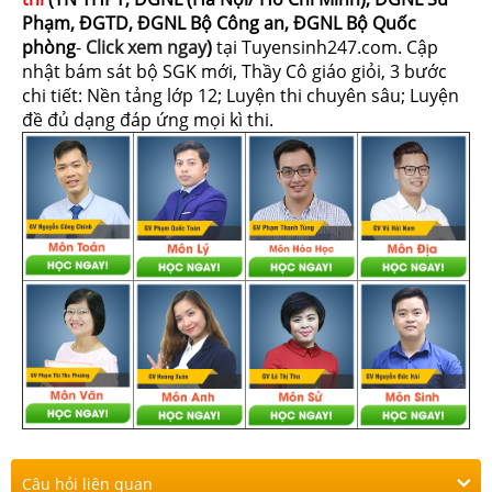
Phạm, ĐGTD, ĐGNL Bộ Công an, ĐGNL Bộ Quốc
phòng
-
Click xem ngay
)
tại Tuyensinh247.com.
Cập
nhật bám sát bộ SGK mới, Thầy Cô giáo giỏi, 3 bước
chi tiết: Nền tảng lớp 12; Luyện thi chuyên sâu; Luyện
đề đủ dạng đáp ứng mọi kì thi.
Câu hỏi liên quan