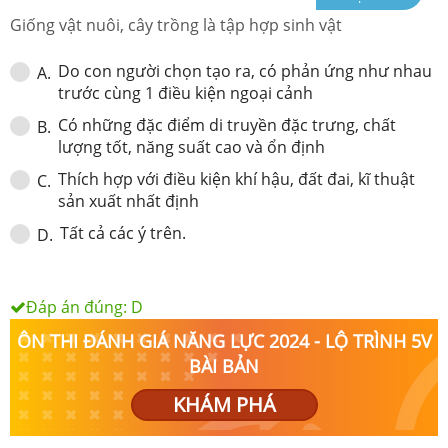
Giống vật nuôi, cây trồng là tập hợp sinh vật
Do con người chọn tạo ra, có phản ứng như nhau
A
.
trước cùng 1 điều kiện ngoại cảnh
Có những đặc điểm di truyền đặc trưng, chất
B
.
lượng tốt, năng suất cao và ổn định
Thích hợp với điều kiện khí hậu, đất đai, kĩ thuật
C
.
sản xuất nhất định
Tất cả các ý trên.
D
.
Đáp án đúng:
D
ÔN THI ĐÁNH GIÁ NĂNG LỰC 2024 - LỘ TRÌNH 5V
BÀI BẢN
KHÁM PHÁ