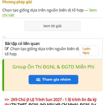
Phương pháp giải
Chọn tạo giống dựa trên nguồn biến dị tổ hợp
---
Xem
chi tiết
Xem lời giải
...
Bài tập có liên quan
Chọn tạo giống dựa trên nguồn biến dị
Luyện
Ngay
tổ hợp
Group Ôn Thi ĐGNL & ĐGTD Miễn Phí
>> 2K9 Chú ý! Lộ Trình Sun 2027 - 1 lộ trình ôn đa kỳ
thi
(TN THPT, ĐGNL (Hà Nội/ Hồ Chí Minh), ĐGNL Sư