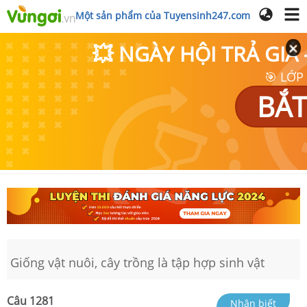
Một sản phẩm của Tuyensinh247.com
💥 NGÀY HỘI TRẢ GI
🎯 LỚP
BẮT
Giống vật nuôi, cây trồng là tập hợp sinh vật
Câu
1281
Nhận biết