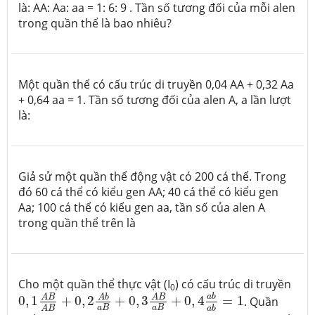
là: AA: Aa: aa = 1: 6: 9 . Tần số tương đối của mỗi alen
trong quần thể là bao nhiêu?
Một quần thể có cấu trúc di truyền 0,04 AA + 0,32 Aa
+ 0,64 aa = 1. Tần số tương đối của alen A, a lần lượt
là:
Giả sử một quần thể động vật có 200 cá thể. Trong
đó 60 cá thể có kiểu gen AA; 40 cá thể có kiểu gen
Aa; 100 cá thể có kiểu gen aa, tần số của alen A
trong quần thể trên là
Cho một quần thể thực vật (I
) có cấu trúc di truyền
0
0
,
1
A
B
A
B
+
0
,
2
A
b
a
B
+
0
,
3
A
B
a
B
+
0
,
4
a
b
a
b
=
1
a
b
A
b
A
B
A
B
0
,
1
+
0
,
2
+
0
,
3
+
0
,
4
=
1
. Quần
a
B
a
B
a
b
A
B