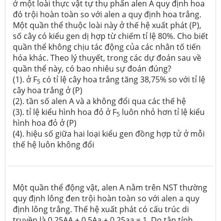
ở một loài thực vật tự thụ phấn alen A quy định hoa
đó trội hoàn toàn so với alen a quy định hoa trắng.
Một quần thể thuộc loài này ở thế hệ xuất phát (P),
số cây có kiểu gen dị hợp từ chiếm tỉ lệ 80%. Cho biết
quần thể không chịu tác động của các nhân tố tiến
hóa khác. Theo lý thuyết, trong các dự đoán sau về
quần thể này, có bao nhiêu sự đoán đúng?
(1). ở F
có tỉ lệ cây hoa trắng tăng 38,75% so với tỉ lệ
5
cây hoa trắng ở (P)
(2). tần số alen A và a không đổi qua các thế hệ
(3). tỉ lệ kiểu hình hoa đỏ ở F
luôn nhỏ hơn tỉ lệ kiểu
5
hình hoa đỏ ở (P)
(4). hiệu số giữa hai loại kiểu gen đồng hợp tử ở mỗi
thế hệ luôn không đổi
Một quần thể động vật, alen A nằm trên NST thường
quy định lông đen trội hoàn toàn so với alen a quy
định lông trắng. Thế hệ xuất phát có cấu trúc di
truyền là 0,25AA + 0,5Aa + 0,25aa = 1. Do tập tính