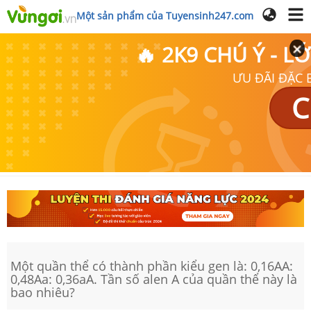
Một sản phẩm của Tuyensinh247.com
🔥 2K9 CHÚ Ý - 
ƯU ĐÃI ĐẶC B
C
Một quần thể có thành phần kiểu gen là: 0,16AA:
0,48Aa: 0,36aA. Tần số alen A của quần thể này là
bao nhiêu?