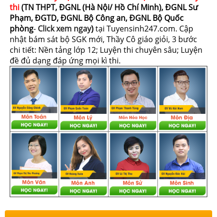
thi
(TN THPT, ĐGNL (Hà Nội/ Hồ Chí Minh), ĐGNL Sư
Phạm, ĐGTD, ĐGNL Bộ Công an, ĐGNL Bộ Quốc
phòng
-
Click xem ngay
)
tại Tuyensinh247.com.
Cập
nhật bám sát bộ SGK mới, Thầy Cô giáo giỏi, 3 bước
chi tiết: Nền tảng lớp 12; Luyện thi chuyên sâu; Luyện
đề đủ dạng đáp ứng mọi kì thi.