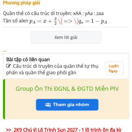
Phương pháp giải
Quần thể có cấu trúc di truyền: xAA : yAa : zaa
p
A
=
x
+
y
2
\]
=>
\[
q
a
=
1
−
p
A
y
Tần số alen
=
+
\]
=
>
\[
=
1
−
p
x
q
p
a
A
A
2
Xem lời giải
...
Bài tập có liên quan
Cấu trúc di truyền của quần thể tự thụ
Luyện
Ngay
phấn và quần thể giao phối gần
Group Ôn Thi ĐGNL & ĐGTD Miễn Phí
>> 2K9 Chú ý! Lộ Trình Sun 2027 - 1 lộ trình ôn đa kỳ