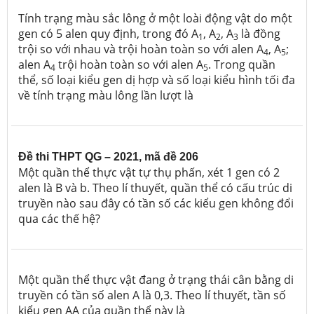
Tính trạng màu sắc lông ở một loài động vật do một
gen có 5 alen quy định, trong đó A
, A
, A
là đồng
1
2
3
trội so với nhau và trội hoàn toàn so với alen A
, A
;
4
5
alen A
trội hoàn toàn so với alen A
. Trong quần
4
5
thể, số loại kiểu gen dị hợp và số loại kiểu hình tối đa
về tính trạng màu lông lần lượt là
Đề thi THPT QG – 2021, mã đề 206
Một quần thể thực vật tự thụ phấn, xét 1 gen có 2
alen là B và b. Theo lí thuyết, quần thể có cấu trúc di
truyền nào sau đây có tần số các kiểu gen không đổi
qua các thế hệ?
Một quần thể thực vật đang ở trạng thái cân bằng di
truyền có tần số alen A là 0,3. Theo lí thuyết, tần số
kiểu gen AA của quần thể này là