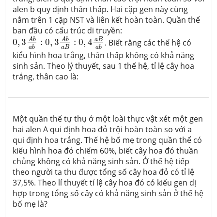
alen b quy định thân thấp. Hai cặp gen này cùng
nằm trên 1 cặp NST và liên kết hoàn toàn. Quần thể
ban đầu có cấu trúc di truyền:
0
,
3
A
b
a
b
:
0
,
3
A
b
a
B
:
0
,
4
a
B
a
b
a
B
A
b
A
b
0
,
3
:
0
,
3
:
0
,
4
. Biết rằng các thế hệ có
a
B
a
b
a
b
kiểu hình hoa trắng, thân thấp không có khả năng
sinh sản. Theo lý thuyết, sau 1 thế hệ, tỉ lệ cây hoa
trắng, thân cao là:
Một quần thể tự thụ ở một loài thực vật xét một gen
hai alen A qui định hoa đỏ trội hoàn toàn so với a
qui định hoa trắng. Thế hệ bố mẹ trong quần thể có
kiểu hình hoa đỏ chiếm 60%, biết cây hoa đỏ thuần
chủng không có khả năng sinh sản. Ở thế hệ tiếp
theo người ta thu được tổng số cây hoa đỏ có tỉ lệ
37,5%. Theo lí thuyết tỉ lệ cây hoa đỏ có kiểu gen dị
hợp trong tổng số cây có khả năng sinh sản ở thế hệ
bố mẹ là?