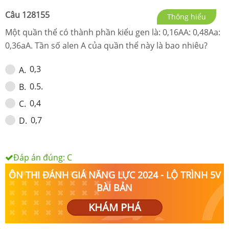
Câu
128155
Thông hiểu
Một quần thể có thành phần kiểu gen là: 0,16AA: 0,48Aa:
0,36aA. Tần số alen A của quần thể này là bao nhiêu?
0,3
A
.
0.5.
B
.
0,4
C
.
0,7
D
.
Đáp án đúng:
C
ÔN THI ĐÁNH GIÁ NĂNG LỰC 2024 - LỘ TRÌNH 5V
BÀI BẢN
KHÁM PHÁ