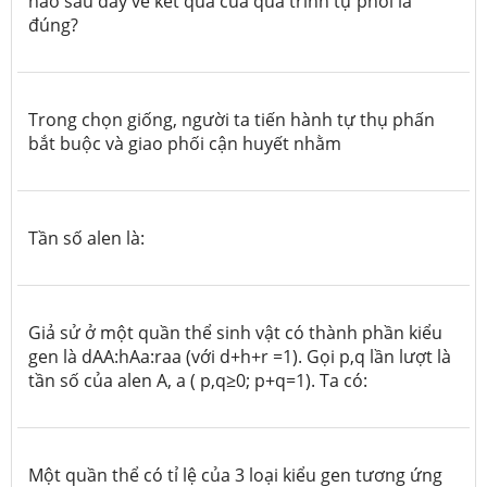
nào sau đây về kết quả của quá trình tự phối là
đúng?
Trong chọn giống, người ta tiến hành tự thụ phấn
bắt buộc và giao phối cận huyết nhằm
Tần số alen là:
Giả sử ở một quần thể sinh vật có thành phần kiểu
gen là dAA:hAa:raa (với d+h+r =1). Gọi p,q lần lượt là
tần số của alen A, a ( p,q≥0; p+q=1). Ta có:
Một quần thể có tỉ lệ của 3 loại kiểu gen tương ứng