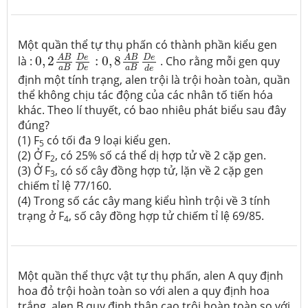
Một quần thể tự thụ phấn có thành phần kiểu gen
0
,
2
A
B
a
B
D
e
D
e
:
0
,
8
A
B
a
B
D
e
d
e
D
e
D
e
A
B
A
B
là :
0
,
2
:
0
,
8
. Cho rằng mỗi gen quy
a
B
a
B
D
e
d
e
định một tính trạng, alen trội là trội hoàn toàn, quần
thể không chịu tác động của các nhân tố tiến hóa
khác. Theo lí thuyết, có bao nhiêu phát biểu sau đây
đúng?
(1) F
có tối đa 9 loại kiểu gen.
5
(2) Ở F
, có 25% số cá thể dị hợp tử về 2 cặp gen.
2
(3) Ở F
, có số cây đồng hợp tử, lặn về 2 cặp gen
3
chiếm tỉ lệ 77/160.
(4) Trong số các cây mang kiểu hình trội về 3 tính
trạng ở F
, số cây đồng hợp tử chiếm tỉ lệ 69/85.
4
Một quần thể thực vật tự thụ phấn, alen A quy định
hoa đỏ trội hoàn toàn so với alen a quy định hoa
trắng, alen B quy định thân cao trội hoàn toàn so với