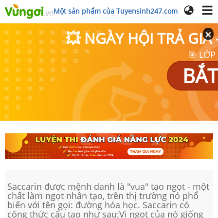
Một sản phẩm của Tuyensinh247.com
💥 NGÀY HỘI TRẢ GI
🎯 LỚP
BẮT
Saccarin được mệnh danh là "vua" tạo ngọt - một
chất làm ngọt nhân tạo, trên thị trường nó phổ
biến với tên gọi: đường hóa học. Saccarin có
công thức cấu tạo như sau:Vị ngọt của nó giống