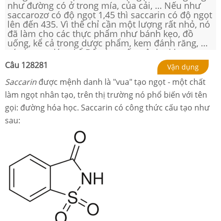
như đường có ở trong mía, của cải, … Nếu như
saccarozơ có độ ngọt 1,45 thì saccarin có độ ngọt
lên đến 435. Vì thế chỉ cần một lượng rất nhỏ, nó
đã làm cho các thực phẩm như bánh kẹo, đồ
uống, kể cả trong dược phẩm, kem đánh răng, …
có vị ngọt đáng kể.Để sản xuất một loại kẹo,
người ta dùng 20 gam saccarozơ cho 1 kg kẹo.
Câu
128281
Vận dụng
Hỏi nếu dùng 10 gam saccarin thì sẽ làm ra được
bao nhiêu kg kẹo có độ ngọt tương đương với
Saccarin
được mệnh danh là "vua" tạo ngọt - một chất
loại kẹo trên?
làm ngọt nhân tạo, trên thị trường nó phổ biến với tên
gọi: đường hóa học. Saccarin có công thức cấu tạo như
sau: