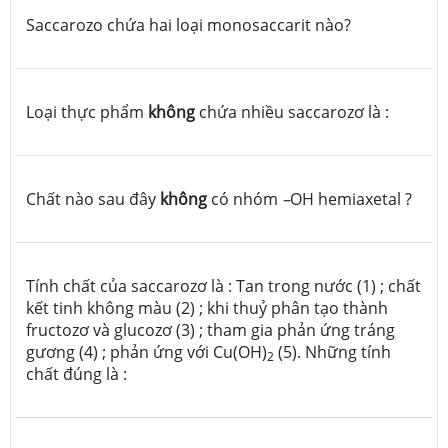
Saccarozo chứa hai loại monosaccarit nào?
Loại thực phẩm
không
chứa nhiều saccarozơ là :
Chất nào sau đây
không
có nhóm
–
OH hemiaxetal ?
Tính chất của saccarozơ là : Tan trong nước (1) ; chất
kết tinh không màu (2) ; khi thuỷ phân tạo thành
fructozơ và glucozơ (3) ; tham gia phản ứng tráng
gương (4) ; phản ứng với Cu(OH)
(5). Những tính
2
chất đúng là :