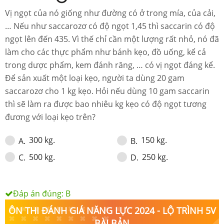
Vị ngọt của nó giống như đường có ở trong mía, của cải,
… Nếu như saccarozơ có độ ngọt 1,45 thì saccarin có độ
ngọt lên đến 435. Vì thế chỉ cần một lượng rất nhỏ, nó đã
làm cho các thực phẩm như bánh kẹo, đồ uống, kể cả
trong dược phẩm, kem đánh răng, … có vị ngọt đáng kể.
Để sản xuất một loại kẹo, người ta dùng 20 gam
saccarozơ cho 1 kg kẹo. Hỏi nếu dùng 10 gam saccarin
thì sẽ làm ra được bao nhiêu kg kẹo có độ ngọt tương
đương với loại kẹo trên?
300 kg.
150 kg.
A
.
B
.
500 kg.
250 kg.
C
.
D
.
Đáp án đúng:
B
ÔN THI ĐÁNH GIÁ NĂNG LỰC 2024 - LỘ TRÌNH 5V
BÀI BẢN