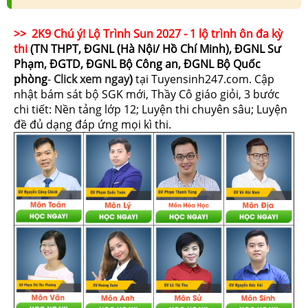
>> 2K9 Chú ý! Lộ Trình Sun 2027 - 1 lộ trình ôn đa kỳ
thi
(TN THPT, ĐGNL (Hà Nội/ Hồ Chí Minh), ĐGNL Sư
Phạm, ĐGTD, ĐGNL Bộ Công an, ĐGNL Bộ Quốc
phòng
-
Click xem ngay
)
tại Tuyensinh247.com.
Cập
nhật bám sát bộ SGK mới, Thầy Cô giáo giỏi, 3 bước
chi tiết: Nền tảng lớp 12; Luyện thi chuyên sâu; Luyện
đề đủ dạng đáp ứng mọi kì thi.