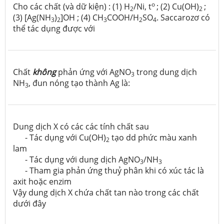
o
Cho các chất (và dữ kiện) : (1) H
/Ni, t
; (2) Cu(OH)
;
2
2
(3) [Ag(NH
)
]OH ; (4) CH
COOH/H
SO
. Saccarozơ có
3
2
3
2
4
thể tác dụng được với
Chất
không
phản ứng với AgNO
trong dung dịch
3
NH
, đun nóng tạo thành Ag là:
3
Dung dịch X có các các tính chất sau
- Tác dụng với Cu(OH)
tạo dd phức màu xanh
2
lam
- Tác dụng với dung dịch AgNO
/NH
3
3
- Tham gia phản ứng thuỷ phân khi có xúc tác là
axit hoặc enzim
Vậy dung dịch X chứa chất tan nào trong các chất
dưới đây