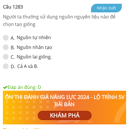
Câu
1283
Nhận biết
Người ta thường sử dụng nguồn nguyên liệu nào để
chọn tạo giống
Nguồn tự nhiên
A
.
Nguồn nhân tạo
B
.
Nguồn lai giống.
C
.
Cả A và B.
D
.
Đáp án đúng:
D
ÔN THI ĐÁNH GIÁ NĂNG LỰC 2024 - LỘ TRÌNH 5V
BÀI BẢN
KHÁM PHÁ