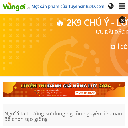
Một sản phẩm của Tuyensinh247.com
🔥 2K9 CHÚ Ý - 
ƯU ĐÃI ĐẶC B
CHỈ C
Người ta thường sử dụng nguồn nguyên liệu nào
để chọn tạo giống