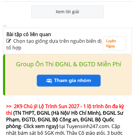
Xem lời giải
...
Bài tập có liên quan
Chọn tạo giống dựa trên nguồn biến dị
Luyện
Ngay
tổ hợp
Group Ôn Thi ĐGNL & ĐGTD Miễn Phí
>> 2K9 Chú ý! Lộ Trình Sun 2027 - 1 lộ trình ôn đa kỳ
thi
(TN THPT, ĐGNL (Hà Nội/ Hồ Chí Minh), ĐGNL Sư
Phạm, ĐGTD, ĐGNL Bộ Công an, ĐGNL Bộ Quốc
phòng
-
Click xem ngay
)
tại Tuyensinh247.com.
Cập
nhật bám sát bộ SGK mới, Thầy Cô giáo giỏi, 3 bước