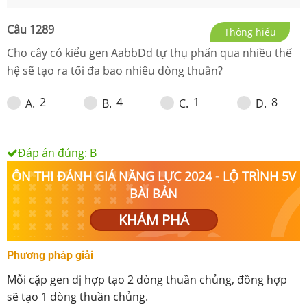
Câu
1289
Thông hiểu
Cho cây có kiểu gen AabbDd tự thụ phấn qua nhiều thế
hệ sẽ tạo ra tối đa bao nhiêu dòng thuần?
2
4
1
8
A
.
B
.
C
.
D
.
Đáp án đúng:
B
ÔN THI ĐÁNH GIÁ NĂNG LỰC 2024 - LỘ TRÌNH 5V
BÀI BẢN
KHÁM PHÁ
Phương pháp giải
Mỗi cặp gen dị hợp tạo 2 dòng thuần chủng, đồng hợp
sẽ tạo 1 dòng thuần chủng.