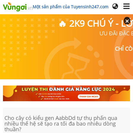
Một sản phẩm của Tuyensinh247.com
🔥 2K9 CHÚ Ý - 
ƯU ĐÃI ĐẶC B
CHỈ C
Cho cây có kiểu gen AabbDd tự thụ phấn qua
nhiều thế hệ sẽ tạo ra tối đa bao nhiêu dòng
thuần?